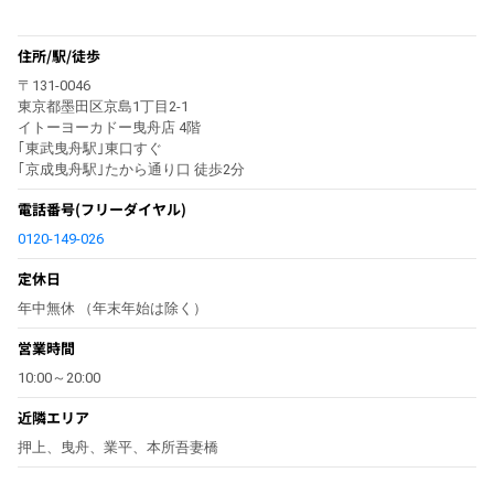
住所/駅/徒歩
〒131-0046
東京都墨田区京島1丁目2-1
イトーヨーカドー曳舟店 4階
｢東武曳舟駅｣東口すぐ
｢京成曳舟駅｣たから通り口 徒歩2分
電話番号
(フリーダイヤル)
0120-149-026
定休日
年中無休 （年末年始は除く）
営業時間
10:00～20:00
近隣エリア
押上、曳舟、業平、本所吾妻橋