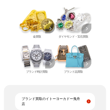
カルティエ 買取
金の仏像 買取
翡翠 買取
ブルガリ 買取
エルメス 買取
金杯 買取
パライバトルマリン 買取
ハリー･ウィンストン 買取
シャネル 買取
金歯 買取
パール 買取
ヴァンクリーフ&
アーペル 買取
オメガ 買取
金貨･銀貨 買取
グッチ 買取
タグ・ホイヤー 買取
大判･小判 買取
ブシュロン 買取
ブレゲ 買取
イエローゴールド 買取
金買取
ダイヤモンド・宝石買取
ミキモト 買取
リシャール・ミル
ピンクゴールド 買取
買取
ショーメ 買取
ホワイトゴールド 買取
ブライトリング
買取可能な商品をもっと見る
金コンビ 買取
買取
プラチナ 買取
ヴァシュロン・コンスタンタン 買取
プラチナインゴット 買取
A. ランゲ&
ブランド時計買取
ブランド品買取
Pt1000 買取
ゾーネ 買取
Pt950 買取
パネライ 買取
Pt900 買取
ブルガリ 買取
Pt850 買取
フランク ミュラー 買取
Pt&Pm 買取
ブランド買取のイトーヨーカドー曳舟
IWC 買取
店
銀･シルバー 買取