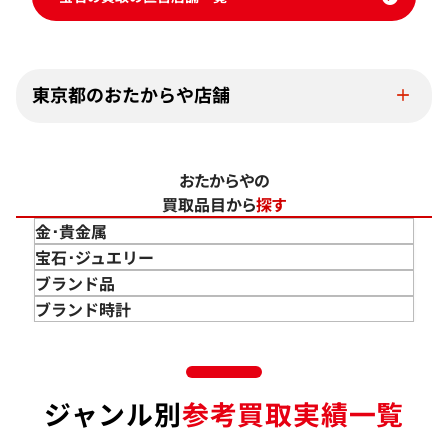
東京都のおたからや店舗
おたからやの
買取品目から
探す
金･貴金属
金 買取
宝石･ジュエリー
金のインゴット 買取
宝石･ジュエリー買取
ブランド品
金のアクセサリー 買取
ダイヤモンド 買取
バッグ･小物 買取
ブランド時計
金のリング 買取
エメラルド 買取
エルメス買取
ブランド時計 買取
金のネックレス 買取
ルビー 買取
シャネル買取
ロレックス 買取
金のブレスレット 買取
サファイア 買取
ルイ･ヴィトン 買取
パテック
ジャンル別
参考買取実績一覧
フィリップ 買取
金のブローチ 買取
オパール 買取
カルティエ 買取
オーデマピゲ 買取
金のペンダントトップ 買取
トルマリン 買取
ティファニー 買取