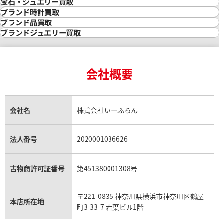
金買取
宝石・ジュエリー買取
金の相場価格情報
宝石・ジュエリー買取
ブランド時計買取
金の参考買取価格一覧
ダイヤモンド買取
時計買取
ブランド品買取
インゴット買取
ダイヤモンド・宝石の参考価格一覧
ロレックス買取
ブランド買取
ブランドジュエリー買取
インゴットの相場価格情報
リング・結婚指輪買取
ロレックス デイトナ買取
ルイ・ヴィトン買取
カルティエ買取
24金買取
エメラルド買取
ロレックス サブマリーナー買取
ルイ・ヴィトン買取の参考価格一覧
ティファニー買取
24金の相場価格情報
サファイア買取
ロレックス GMTマスター買取
エルメス買取
ブルガリ買取
18金買取
ルビー買取
ロレックス エクスプローラー買取
会社概要
エルメス バーキン買取
ヴァンクリーフ＆アーペル買取
18金の相場価格情報
ヒスイ買取
ロレックス デイトジャスト買取
エルメス ケリー買取
ハリーウィンストン買取
金のアクセサリー買取
オパール買取
ロレックス 買取の参考価格一覧
エルメス買取の参考価格一覧
クロムハーツ買取
金貨買取
トパーズ買取
パテック フィリップ買取
シャネル買取
フレッド買取
貴金属買取
タンザナイト買取
パテック フィリップノーチラス買取
シャネル マトラッセ買取
ショーメ買取
会社名
株式会社いーふらん
プラチナ買取
アメジスト買取
オーデマ ピゲ買取
シャネル買取の参考価格一覧
ショパール買取
銀・シルバー買取
パライバトルマリン買取
オーデマ ピゲ ロイヤルオーク買取
ディオール買取
タサキ買取
パラジウム買取
キャッツアイ買取
ヴァシュロン・コンスタンタン買取
セリーヌ買取
法人番号
2020001036626
ダミアーニ買取
アレキサンドライト買取
A.ランゲ&ゾーネ買取
フェンディ買取
ピアジェ買取
ガーネット買取
ブレゲ買取
グッチ買取
ブシュロン買取
アクアマリン買取
オメガ買取
プラダ買取
古物商許可証番号
第451380001308号
モーブッサン買取
ウブロ買取
ミキモト買取
IWC買取
グラフ買取
〒221-0835 神奈川県横浜市神奈川区鶴屋
カルティエ買取
本店所在地
フランク ミュラー買取
町3-33-7 若葉ビル1階
リシャール・ミル買取