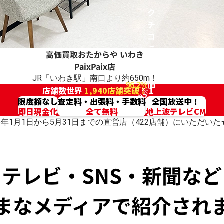
ク
チ
コ
ミ
高価買取おたからや
いわき
高
PaixPaix店
評
JR「いわき駅」南口より約650m！
96.2%
価
店舗数世界
1,940店舗突破！
※1
※2
限度額なし
査定料・出張料・手数料
全国放送中！
即日現金化
全て無料
地上波テレビCM
026年1月1日から5月31日までの直営店（422店舗）にいただ
テレビ・SNS・新聞など
まなメディアで紹介され