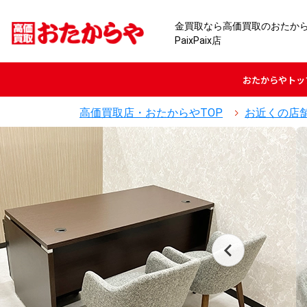
金買取なら高価買取のおたか
PaixPaix店
おたからや
トッ
高価買取店・おたからやTOP
お近くの店