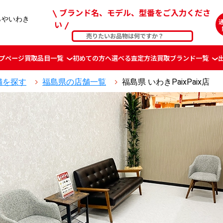
ブランド名、モデル、型番をご入力くださ
らやいわき
い
プページ
買取品目一覧
初めての方へ
選べる査定方法
買取ブランド一覧
舗を探す
福島県の店舗一覧
福島県 いわきPaixPaix店