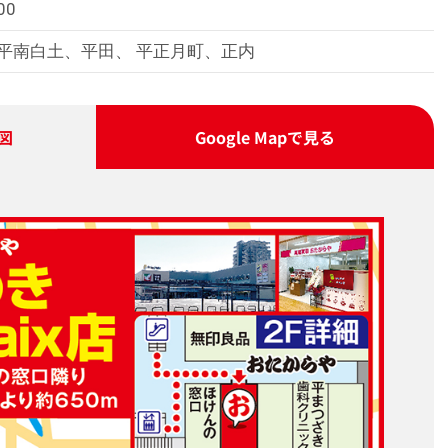
00
平南白土、平田、 平正月町、正内
図
Google Map
で見る