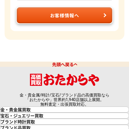
お客様情報へ
先頭へ戻る
金・貴金属/時計/宝石/ブランド品の高価買取なら
「おたからや」世界約1,940店舗以上展開。
無料査定・出張買取対応。
金・貴金属買取
金買取
宝石・ジュエリー買取
金の相場価格情報
宝石・ジュエリー買取
ブランド時計買取
金の参考買取価格一覧
ダイヤモンド買取
時計買取
ブランド品買取