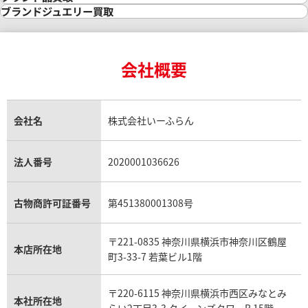
インゴット買取
ダイヤモンド・宝石の参考価格一覧
ロレックス買取
ブランド買取
ブランドジュエリー買取
インゴットの相場価格情報
リング・結婚指輪買取
ロレックス デイトナ買取
ルイ・ヴィトン買取
カルティエ買取
24金買取
エメラルド買取
ロレックス サブマリーナー買取
ルイ・ヴィトン買取の参考価格一覧
ティファニー買取
24金の相場価格情報
サファイア買取
ロレックス GMTマスター買取
エルメス買取
ブルガリ買取
18金買取
ルビー買取
ロレックス エクスプローラー買取
会社概要
エルメス バーキン買取
ヴァンクリーフ＆アーペル買取
18金の相場価格情報
ヒスイ買取
ロレックス デイトジャスト買取
エルメス ケリー買取
ハリーウィンストン買取
金のアクセサリー買取
オパール買取
ロレックス 買取の参考価格一覧
エルメス買取の参考価格一覧
クロムハーツ買取
金貨買取
トパーズ買取
パテック フィリップ買取
シャネル買取
フレッド買取
貴金属買取
タンザナイト買取
パテック フィリップノーチラス買取
シャネル マトラッセ買取
ショーメ買取
会社名
株式会社いーふらん
プラチナ買取
アメジスト買取
オーデマ ピゲ買取
シャネル買取の参考価格一覧
ショパール買取
銀・シルバー買取
パライバトルマリン買取
オーデマ ピゲ ロイヤルオーク買取
ディオール買取
タサキ買取
パラジウム買取
キャッツアイ買取
ヴァシュロン・コンスタンタン買取
セリーヌ買取
法人番号
2020001036626
ダミアーニ買取
アレキサンドライト買取
A.ランゲ&ゾーネ買取
フェンディ買取
ピアジェ買取
ガーネット買取
ブレゲ買取
グッチ買取
ブシュロン買取
アクアマリン買取
オメガ買取
プラダ買取
古物商許可証番号
第451380001308号
モーブッサン買取
ウブロ買取
ミキモト買取
IWC買取
グラフ買取
〒221-0835 神奈川県横浜市神奈川区鶴屋
カルティエ買取
本店所在地
フランク ミュラー買取
町3-33-7 若葉ビル1階
リシャール・ミル買取
タグ・ホイヤー買取
〒220-6115 神奈川県横浜市西区みなとみ
パネライ買取
本社所在地