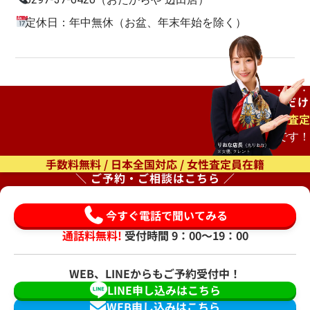
定休日：年中無休（お盆、年末年始を除く）
ご自宅で
待つだけ
出張査定
もオススメです！
手数料無料 / 日本全国対応 / 女性査定員在籍
＼ ご予約・ご相談はこちら ／
今すぐ電話で聞いてみる
通話料無料!
受付時間 9：00〜19：00
WEB、LINEからもご予約受付中！
LINE申し込みはこちら
WEB申し込みはこちら