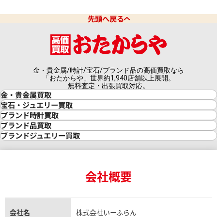
先頭へ戻る
金・貴金属/時計/宝石/ブランド品の高価買取なら
「おたからや」世界約1,940店舗以上展開。
無料査定・出張買取対応。
金・貴金属買取
金買取
宝石・ジュエリー買取
金の相場価格情報
宝石・ジュエリー買取
ブランド時計買取
金の参考買取価格一覧
ダイヤモンド買取
時計買取
ブランド品買取
インゴット買取
ダイヤモンド・宝石の参考価格一覧
ロレックス買取
ブランド買取
ブランドジュエリー買取
インゴットの相場価格情報
リング・結婚指輪買取
ロレックス デイトナ買取
ルイ・ヴィトン買取
カルティエ買取
24金買取
エメラルド買取
ロレックス サブマリーナー買取
ルイ・ヴィトン買取の参考価格一覧
ティファニー買取
24金の相場価格情報
サファイア買取
ロレックス GMTマスター買取
エルメス買取
ブルガリ買取
18金買取
ルビー買取
ロレックス エクスプローラー買取
会社概要
エルメス バーキン買取
ヴァンクリーフ＆アーペル買取
18金の相場価格情報
ヒスイ買取
ロレックス デイトジャスト買取
エルメス ケリー買取
ハリーウィンストン買取
金のアクセサリー買取
オパール買取
ロレックス 買取の参考価格一覧
エルメス買取の参考価格一覧
クロムハーツ買取
金貨買取
トパーズ買取
パテック フィリップ買取
シャネル買取
フレッド買取
貴金属買取
タンザナイト買取
パテック フィリップノーチラス買取
シャネル マトラッセ買取
ショーメ買取
会社名
株式会社いーふらん