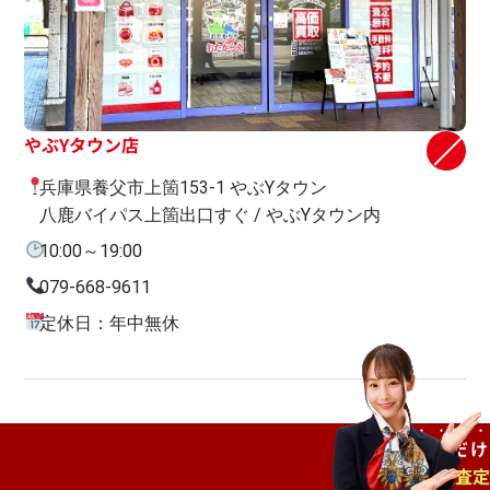
やぶYタウン店
兵庫県養父市上箇153-1 やぶYタウン
八鹿バイパス上箇出口すぐ / やぶYタウン内
10:00～19:00
079-668-9611
定休日：年中無休
ご自宅で
待つだけ
出張査定