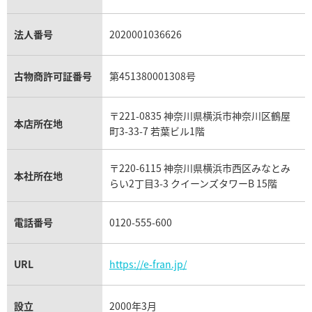
プラチナ買取
アメジスト買取
オーデマ ピゲ買取
シャネル買取の参考価格一覧
ショパール買取
銀・シルバー買取
パライバトルマリン買取
オーデマ ピゲ ロイヤルオーク買取
ディオール買取
タサキ買取
パラジウム買取
キャッツアイ買取
ヴァシュロン・コンスタンタン買取
セリーヌ買取
法人番号
2020001036626
ダミアーニ買取
アレキサンドライト買取
A.ランゲ&ゾーネ買取
フェンディ買取
ピアジェ買取
ガーネット買取
ブレゲ買取
グッチ買取
ブシュロン買取
アクアマリン買取
オメガ買取
プラダ買取
古物商許可証番号
第451380001308号
モーブッサン買取
ウブロ買取
ミキモト買取
IWC買取
グラフ買取
〒221-0835 神奈川県横浜市神奈川区鶴屋
カルティエ買取
本店所在地
フランク ミュラー買取
町3-33-7 若葉ビル1階
リシャール・ミル買取
タグ・ホイヤー買取
〒220-6115 神奈川県横浜市西区みなとみ
パネライ買取
本社所在地
らい2丁目3-3 クイーンズタワーB 15階
チューダー（チュードル）買取
電話番号
0120-555-600
URL
https://e-fran.jp/
設立
2000年3月