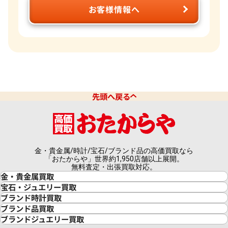
お客様情報へ
先頭へ戻る
金・貴金属/時計/宝石/ブランド品の高価買取なら
「おたからや」世界約1,950店舗以上展開。
無料査定・出張買取対応。
金・貴金属買取
金買取
宝石・ジュエリー買取
金の相場価格情報
宝石・ジュエリー買取
ブランド時計買取
金の参考買取価格一覧
ダイヤモンド買取
時計買取
ブランド品買取
インゴット買取
ダイヤモンド・宝石の参考価格一覧
ロレックス買取
ブランド買取
ブランドジュエリー買取
インゴットの相場価格情報
リング・結婚指輪買取
ロレックス デイトナ買取