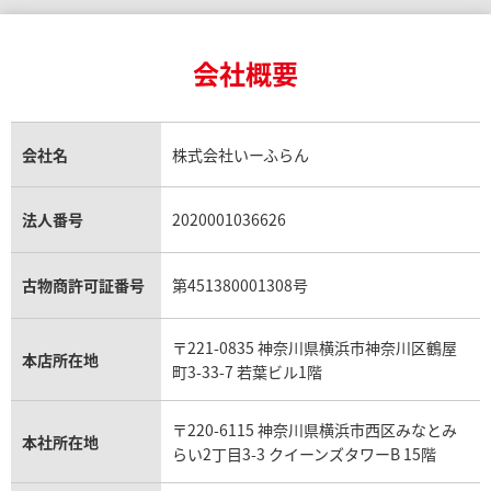
ルイ・ヴィトン買取
カルティエ買取
24金買取
エメラルド買取
ロレックス サブマリーナー買取
ルイ・ヴィトン買取の参考価格一覧
ティファニー買取
24金の相場価格情報
サファイア買取
ロレックス GMTマスター買取
エルメス買取
ブルガリ買取
18金買取
ルビー買取
ロレックス エクスプローラー買取
会社概要
エルメス バーキン買取
ヴァンクリーフ＆アーペル買取
18金の相場価格情報
ヒスイ買取
ロレックス デイトジャスト買取
エルメス ケリー買取
ハリーウィンストン買取
金のアクセサリー買取
オパール買取
ロレックス 買取の参考価格一覧
エルメス買取の参考価格一覧
クロムハーツ買取
金貨買取
トパーズ買取
パテック フィリップ買取
シャネル買取
フレッド買取
貴金属買取
タンザナイト買取
パテック フィリップノーチラス買取
シャネル マトラッセ買取
ショーメ買取
会社名
株式会社いーふらん
プラチナ買取
アメジスト買取
オーデマ ピゲ買取
シャネル買取の参考価格一覧
ショパール買取
銀・シルバー買取
パライバトルマリン買取
オーデマ ピゲ ロイヤルオーク買取
ディオール買取
タサキ買取
パラジウム買取
キャッツアイ買取
ヴァシュロン・コンスタンタン買取
セリーヌ買取
法人番号
2020001036626
ダミアーニ買取
アレキサンドライト買取
A.ランゲ&ゾーネ買取
フェンディ買取
ピアジェ買取
ガーネット買取
ブレゲ買取
グッチ買取
ブシュロン買取
アクアマリン買取
オメガ買取
プラダ買取
古物商許可証番号
第451380001308号
モーブッサン買取
ウブロ買取
ミキモト買取
IWC買取
グラフ買取
〒221-0835 神奈川県横浜市神奈川区鶴屋
カルティエ買取
本店所在地
フランク ミュラー買取
町3-33-7 若葉ビル1階
リシャール・ミル買取
タグ・ホイヤー買取
〒220-6115 神奈川県横浜市西区みなとみ
パネライ買取
本社所在地
らい2丁目3-3 クイーンズタワーB 15階
チューダー（チュードル）買取