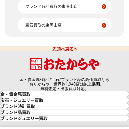
ブランド時計買取の東岡山店
宝石買取の東岡山店
先頭へ戻る
金・貴金属/時計/宝石/ブランド品の高価買取なら
「おたからや」世界約1,940店舗以上展開。
無料査定・出張買取対応。
金・貴金属買取
金買取
宝石・ジュエリー買取
金の相場価格情報
宝石・ジュエリー買取
ブランド時計買取
金の参考買取価格一覧
ダイヤモンド買取
時計買取
ブランド品買取
インゴット買取
ダイヤモンド・宝石の参考価格一覧
ロレックス買取
ブランド買取
ブランドジュエリー買取
インゴットの相場価格情報
リング・結婚指輪買取
ロレックス デイトナ買取
ルイ・ヴィトン買取
カルティエ買取
24金買取
エメラルド買取
ロレックス サブマリーナー買取