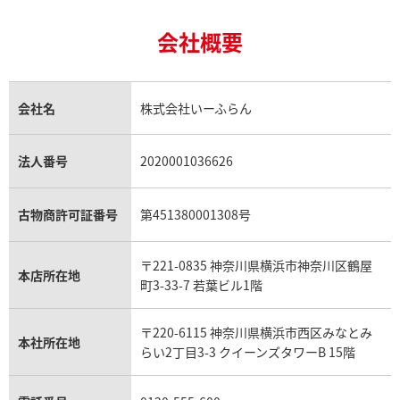
ルイ・ヴィトン買取の参考価格一覧
ティファニー買取
24金の相場価格情報
サファイア買取
ロレックス GMTマスター買取
エルメス買取
ブルガリ買取
18金買取
ルビー買取
ロレックス エクスプローラー買取
会社概要
エルメス バーキン買取
ヴァンクリーフ＆アーペル買取
18金の相場価格情報
ヒスイ買取
ロレックス デイトジャスト買取
エルメス ケリー買取
ハリーウィンストン買取
金のアクセサリー買取
オパール買取
ロレックス 買取の参考価格一覧
エルメス買取の参考価格一覧
クロムハーツ買取
金貨買取
トパーズ買取
パテック フィリップ買取
シャネル買取
フレッド買取
貴金属買取
タンザナイト買取
パテック フィリップノーチラス買取
シャネル マトラッセ買取
ショーメ買取
会社名
株式会社いーふらん
プラチナ買取
アメジスト買取
オーデマ ピゲ買取
シャネル買取の参考価格一覧
ショパール買取
銀・シルバー買取
パライバトルマリン買取
オーデマ ピゲ ロイヤルオーク買取
ディオール買取
タサキ買取
パラジウム買取
キャッツアイ買取
ヴァシュロン・コンスタンタン買取
セリーヌ買取
法人番号
2020001036626
ダミアーニ買取
アレキサンドライト買取
A.ランゲ&ゾーネ買取
フェンディ買取
ピアジェ買取
ガーネット買取
ブレゲ買取
グッチ買取
ブシュロン買取
アクアマリン買取
オメガ買取
プラダ買取
古物商許可証番号
第451380001308号
モーブッサン買取
ウブロ買取
ミキモト買取
IWC買取
グラフ買取
〒221-0835 神奈川県横浜市神奈川区鶴屋
カルティエ買取
本店所在地
フランク ミュラー買取
町3-33-7 若葉ビル1階
リシャール・ミル買取
タグ・ホイヤー買取
〒220-6115 神奈川県横浜市西区みなとみ
パネライ買取
本社所在地
らい2丁目3-3 クイーンズタワーB 15階
チューダー（チュードル）買取