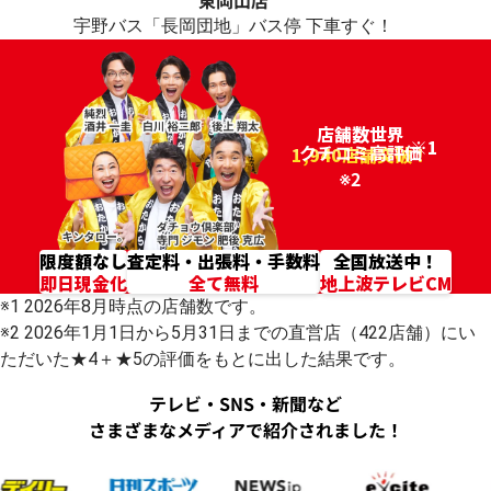
東岡山店
宇野バス「長岡団地」バス停 下車すぐ！
店舗数世界
※1
クチコミ高評価
96.2%
1,940店舗突破！
※2
限度額なし
査定料・出張料・手数料
全国放送中！
即日現金化
全て無料
地上波テレビCM
※1 2026年8月時点の店舗数です。
※2 2026年1月1日から5月31日までの直営店（422店舗）にい
ただいた★4＋★5の評価をもとに出した結果です。
テレビ・SNS・新聞など
さまざまなメディアで紹介されました！