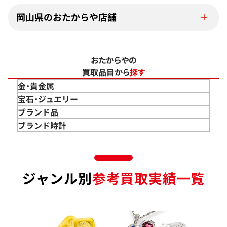
岡山県のおたからや店舗
おたからやの
買取品目から
探す
金･貴金属
金 買取
宝石･ジュエリー
金のインゴット 買取
宝石･ジュエリー買取
ブランド品
金のアクセサリー 買取
ダイヤモンド 買取
バッグ･小物 買取
ブランド時計
金のリング 買取
エメラルド 買取
エルメス買取
ブランド時計 買取
金のネックレス 買取
ルビー 買取
シャネル買取
ロレックス 買取
金のブレスレット 買取
サファイア 買取
ルイ･ヴィトン 買取
パテック
ジャンル別
参考買取実績一覧
フィリップ 買取
金のブローチ 買取
オパール 買取
カルティエ 買取
オーデマピゲ 買取
金のペンダントトップ 買取
トルマリン 買取
ティファニー 買取
カルティエ 買取
金の仏像 買取
翡翠 買取
ブルガリ 買取
エルメス 買取
金杯 買取
パライバトルマリン 買取
ハリー･ウィンストン 買取