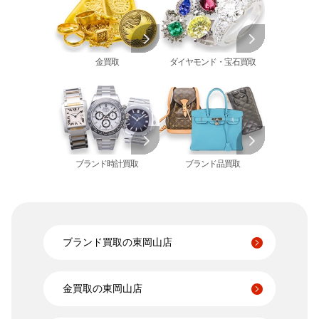
シャネル 買取
金歯 買取
パール 買取
ヴァンクリーフ&
アーペル 買取
オメガ 買取
金貨･銀貨 買取
グッチ 買取
タグ・ホイヤー 買取
大判･小判 買取
ブシュロン 買取
ブレゲ 買取
イエローゴールド 買取
金買取
ダイヤモンド・宝石買取
ミキモト 買取
リシャール・ミル
ピンクゴールド 買取
買取
ショーメ 買取
ホワイトゴールド 買取
ブライトリング
買取可能な商品をもっと見る
金コンビ 買取
買取
プラチナ 買取
ヴァシュロン・コンスタンタン 買取
プラチナインゴット 買取
A. ランゲ&
ブランド時計買取
ブランド品買取
Pt1000 買取
ゾーネ 買取
Pt950 買取
パネライ 買取
Pt900 買取
ブルガリ 買取
Pt850 買取
フランク ミュラー 買取
Pt&Pm 買取
ブランド買取の東岡山店
IWC 買取
銀･シルバー 買取
買取可能な商品をもっと見る
パラジウム 買取
金買取の東岡山店