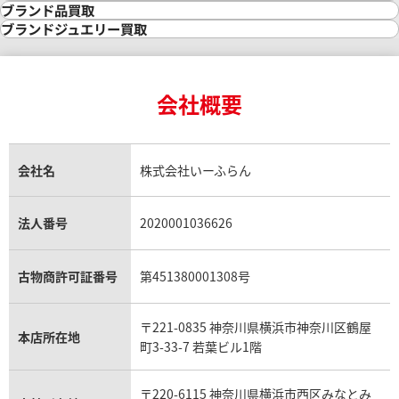
金の参考買取価格一覧
ダイヤモンド買取
時計買取
ブランド品買取
インゴット買取
ダイヤモンド・宝石の参考価格一覧
ロレックス買取
ブランド買取
ブランドジュエリー買取
インゴットの相場価格情報
リング・結婚指輪買取
ロレックス デイトナ買取
ルイ・ヴィトン買取
カルティエ買取
24金買取
エメラルド買取
ロレックス サブマリーナー買取
ルイ・ヴィトン買取の参考価格一覧
ティファニー買取
24金の相場価格情報
サファイア買取
ロレックス GMTマスター買取
エルメス買取
ブルガリ買取
18金買取
ルビー買取
ロレックス エクスプローラー買取
会社概要
エルメス バーキン買取
ヴァンクリーフ＆アーペル買取
18金の相場価格情報
ヒスイ買取
ロレックス デイトジャスト買取
エルメス ケリー買取
ハリーウィンストン買取
金のアクセサリー買取
オパール買取
ロレックス 買取の参考価格一覧
エルメス買取の参考価格一覧
クロムハーツ買取
金貨買取
トパーズ買取
パテック フィリップ買取
シャネル買取
フレッド買取
貴金属買取
タンザナイト買取
パテック フィリップノーチラス買取
シャネル マトラッセ買取
ショーメ買取
会社名
株式会社いーふらん
プラチナ買取
アメジスト買取
オーデマ ピゲ買取
シャネル買取の参考価格一覧
ショパール買取
銀・シルバー買取
パライバトルマリン買取
オーデマ ピゲ ロイヤルオーク買取
ディオール買取
タサキ買取
パラジウム買取
キャッツアイ買取
ヴァシュロン・コンスタンタン買取
セリーヌ買取
法人番号
2020001036626
ダミアーニ買取
アレキサンドライト買取
A.ランゲ&ゾーネ買取
フェンディ買取
ピアジェ買取
ガーネット買取
ブレゲ買取
グッチ買取
ブシュロン買取
アクアマリン買取
オメガ買取
プラダ買取
古物商許可証番号
第451380001308号
モーブッサン買取
ウブロ買取
ミキモト買取
IWC買取
グラフ買取
〒221-0835 神奈川県横浜市神奈川区鶴屋
カルティエ買取
本店所在地
フランク ミュラー買取
町3-33-7 若葉ビル1階
リシャール・ミル買取
タグ・ホイヤー買取
〒220-6115 神奈川県横浜市西区みなとみ