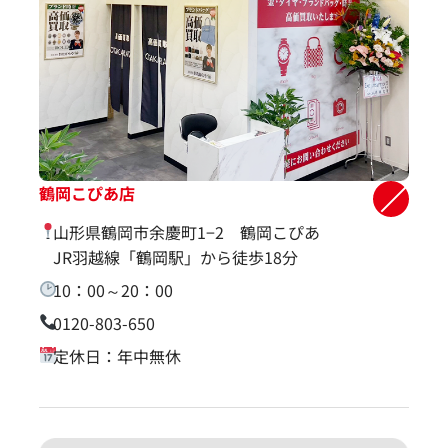
鶴岡こぴあ店
山形県鶴岡市余慶町1−2 鶴岡こぴあ
JR羽越線「鶴岡駅」から徒歩18分
10：00～20：00
0120-803-650
定休日：年中無休