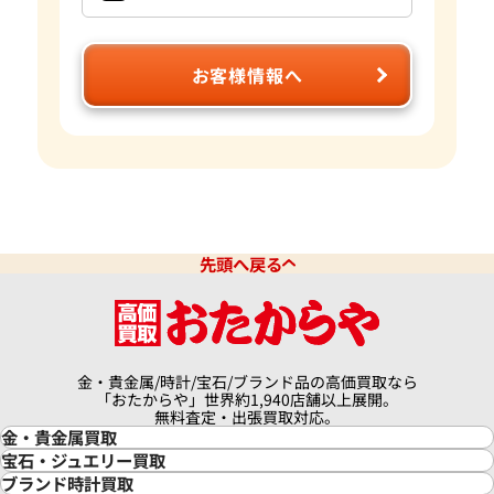
お客様情報へ
先頭へ戻る
金・貴金属/時計/宝石/ブランド品の高価買取なら
「おたからや」世界約1,940店舗以上展開。
無料査定・出張買取対応。
金・貴金属買取
金買取
宝石・ジュエリー買取
金の相場価格情報
宝石・ジュエリー買取
ブランド時計買取