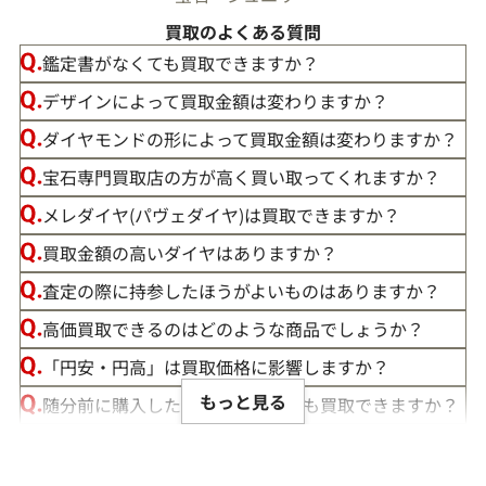
買取のよくある質問
鑑定書がなくても買取できますか？
デザインによって買取金額は変わりますか？
ダイヤモンドの形によって買取金額は変わりますか？
宝石専門買取店の方が高く買い取ってくれますか？
メレダイヤ(パヴェダイヤ)は買取できますか？
買取金額の高いダイヤはありますか？
この度は「おたからや」で宝石の買取をご利用いただき、誠
査定の際に持参したほうがよいものはありますか？
にありがとうございました。お客様の大切な宝石にご満足い
高価買取できるのはどのような商品でしょうか？
ただける価格をご提示できましたこと、大変嬉しく思います。
「円安・円高」は買取価格に影響しますか？
私たちの目標は、常にお客様にご満足いただける買取を提供
もっと見る
随分前に購入したダイヤモンドでも買取できますか？
することです。そのためには、最新の市場動向をしっかりと把
ルースや原石は買取できる？
握し、お客様に最適な価格をお伝えすることが不可欠です。弊
社では、お品物の状態やカラット、カット、クラリティ、そ
宝石の大きさは買取価格に影響する？