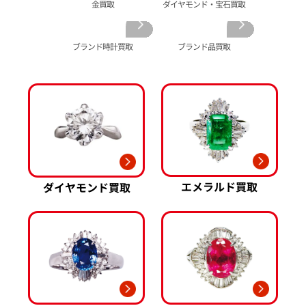
シャネル 買取
金歯 買取
パール 買取
ヴァンクリーフ&
金買取
ダイヤモンド・宝石買取
アーペル 買取
オメガ 買取
金貨･銀貨 買取
グッチ 買取
タグ・ホイヤー 買取
大判･小判 買取
ブランド時計買取
ブランド品買取
ブシュロン 買取
ブレゲ 買取
イエローゴールド 買取
ミキモト 買取
リシャール・ミル
ピンクゴールド 買取
買取
ショーメ 買取
ホワイトゴールド 買取
ブライトリング
買取可能な商品をもっと見る
金コンビ 買取
買取
プラチナ 買取
ヴァシュロン・コンスタンタン 買取
プラチナインゴット 買取
A. ランゲ&
Pt1000 買取
ゾーネ 買取
Pt950 買取
エメラルド買取
ダイヤモンド買取
パネライ 買取
Pt900 買取
ブルガリ 買取
Pt850 買取
フランク ミュラー 買取
Pt&Pm 買取
IWC 買取
銀･シルバー 買取
買取可能な商品をもっと見る
パラジウム 買取