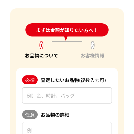
して日々変動する宝石の市場相場を確認し、お客様にとって
ダイヤモンドの買取価格には、どんなことが影響しま
最良の買取価格をご提示できるよう努めております。
すか？
お客様にとって最良の結果をご提供できたことは、私たちに
身分証明書がなぜ必要？
24時間受付中!
まずは金額が知りたい方へ！
問い合わせフォーム
とって何よりの励みとなります。お客様からの感謝の言葉をい
ただけることは、私たちの信頼を第一に考えたサービスが報
1
2
われた証です。今後もお客様からいただいた信頼を裏切らない
よう、サービスの向上に努め、さらに多くのお客様にご満足
お品物について
お客様情報
いただけるよう精進してまいります。
宝石以外にも、金・貴金属やブランド品などのご売却をお考
必須
査定したいお品物
(複数入力可)
えの際は、ぜひ「おたからや」をご利用ください。お客様の
大切なお品物を最良の価格でお取引できるよう、査定員一
同、ご満足いただける買取を提供してまいります。 改めて、
この度はご利用いただき、誠にありがとうございました。お
客様のまたのご利用を心よりお待ち申し上げております。
任意
お品物の詳細
おたからやの宝石買取査定
宝石買取専門査定員
趣味
旅行、読書