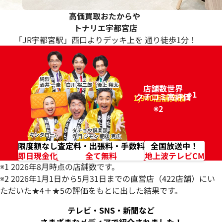
高価買取おたからや
トナリエ宇都宮店
「JR宇都宮駅」西口よりデッキ上を 通り徒歩1分！
店舗数世界
※1
クチコミ高評価
96.2%
1,940店舗突破！
※2
限度額なし
査定料・出張料・手数料
全国放送中！
即日現金化
全て無料
地上波テレビCM
※1 2026年8月時点の店舗数です。
※2 2026年1月1日から5月31日までの直営店（422店舗）にい
ただいた★4＋★5の評価をもとに出した結果です。
テレビ・SNS・新聞など