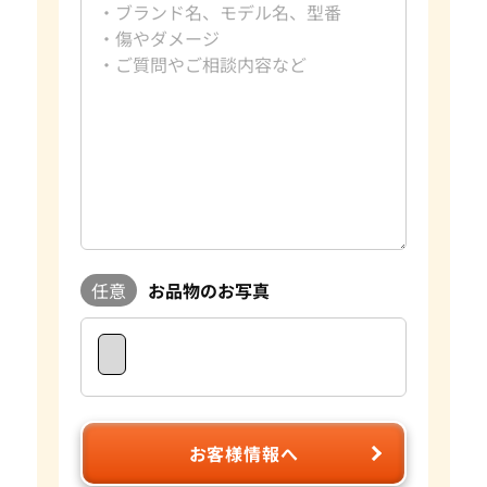
好きな言葉
日々是好日
好きなブランド
ダイヤモンド・宝石
過去の買取品例
10カラットダイヤモンド
資格
GIA G.G.取得
おたからやでは毎日大小合わせて約数百点の宝石を査定して
おります。宝石はダイヤモンドの4Cをはじめとして色や形、
重さ蛍光性など様々な要素で評価額が大きく変わります。おた
からやは自社でオークションを行っており、日々の宝石の需要
に敏感に対応することができます。 査定に関してもプロのス
タッフやダイヤモンドテスターなどの専門の査定具を完備し
ているため、全国の店舗ですぐに正確な査定が可能です。 気
任意
お品物のお写真
になるお品物がございましたら是非おたからやをご利用くだ
さい。
お客様情報へ