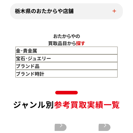
栃木県のおたからや店舗
おたからやの
買取品目から
探す
金･貴金属
金 買取
宝石･ジュエリー
金のインゴット 買取
宝石･ジュエリー買取
ブランド品
金のアクセサリー 買取
ダイヤモンド 買取
バッグ･小物 買取
ブランド時計
金のリング 買取
エメラルド 買取
エルメス買取
ブランド時計 買取
金のネックレス 買取
ルビー 買取
シャネル買取
ロレックス 買取
金のブレスレット 買取
サファイア 買取
ルイ･ヴィトン 買取
パテック
ジャンル別
参考買取実績一覧
フィリップ 買取
金のブローチ 買取
オパール 買取
カルティエ 買取
オーデマピゲ 買取
金のペンダントトップ 買取
トルマリン 買取
ティファニー 買取
カルティエ 買取
金の仏像 買取
翡翠 買取
ブルガリ 買取
エルメス 買取
金杯 買取
パライバトルマリン 買取
ハリー･ウィンストン 買取