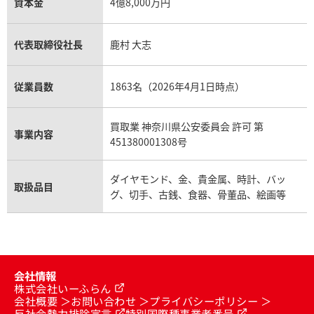
資本金
4億8,000万円
代表取締役社長
鹿村 大志
従業員数
1863名（2026年4月1日時点）
買取業 神奈川県公安委員会 許可 第
事業内容
451380001308号
ダイヤモンド、金、貴金属、時計、バッ
取扱品目
グ、切手、古銭、食器、骨董品、絵画等
会社情報
株式会社いーふらん
会社概要
お問い合わせ
プライバシーポリシー
反社会勢力排除宣言
特別国際種事業者番号