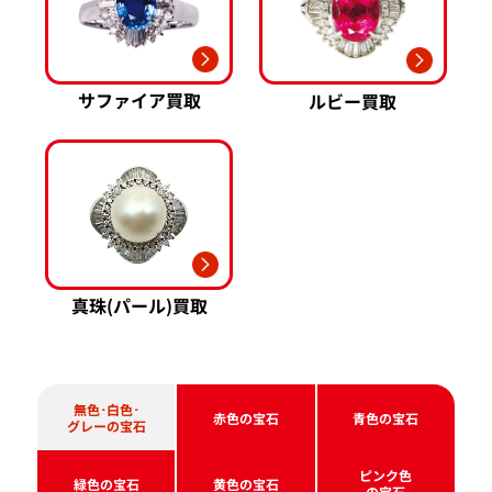
ミキモト 買取
リシャール・ミル
ピンクゴールド 買取
買取
ショーメ 買取
ホワイトゴールド 買取
ブライトリング
買取可能な商品をもっと見る
金コンビ 買取
買取
プラチナ 買取
サファイア買取
ルビー買取
ヴァシュロン・コンスタンタン 買取
プラチナインゴット 買取
A. ランゲ&
Pt1000 買取
ゾーネ 買取
Pt950 買取
パネライ 買取
Pt900 買取
ブルガリ 買取
Pt850 買取
フランク ミュラー 買取
Pt&Pm 買取
IWC 買取
銀･シルバー 買取
真珠(パール)買取
買取可能な商品をもっと見る
パラジウム 買取
無色･白色･
赤色の宝石
青色の宝石
グレーの宝石
ピンク色
緑色の宝石
黄色の宝石
の宝石