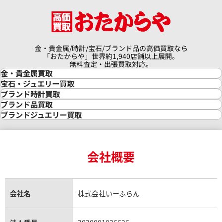
金・貴金属/時計/宝石/ブランド品の高価買取なら
「おたからや」世界約1,940店舗以上展開。
無料査定・出張買取対応。
金・貴金属買取
金買取
宝石・ジュエリー買取
金の相場価格情報
宝石・ジュエリー買取
ブランド時計買取
金の参考買取価格一覧
ダイヤモンド買取
時計買取
ブランド品買取
インゴット買取
ダイヤモンド・宝石の参考価格一覧
ロレックス買取
ブランド買取
ブランドジュエリー買取
インゴットの相場価格情報
リング・結婚指輪買取
ロレックス デイトナ買取
ルイ・ヴィトン買取
カルティエ買取
24金買取
エメラルド買取
ロレックス サブマリーナー買取
ルイ・ヴィトン買取の参考価格一覧
ティファニー買取
24金の相場価格情報
サファイア買取
ロレックス GMTマスター買取
エルメス買取
ブルガリ買取
18金買取
ルビー買取
ロレックス エクスプローラー買取
会社概要
エルメス バーキン買取
ヴァンクリーフ＆アーペル買取
18金の相場価格情報
ヒスイ買取
ロレックス デイトジャスト買取
エルメス ケリー買取
ハリーウィンストン買取
金のアクセサリー買取
オパール買取
ロレックス 買取の参考価格一覧
エルメス買取の参考価格一覧
クロムハーツ買取
金貨買取
トパーズ買取
パテック フィリップ買取
シャネル買取
フレッド買取
貴金属買取
タンザナイト買取
パテック フィリップノーチラス買取
シャネル マトラッセ買取
ショーメ買取
会社名
株式会社いーふらん
プラチナ買取
アメジスト買取
オーデマ ピゲ買取
シャネル買取の参考価格一覧
ショパール買取
銀・シルバー買取
パライバトルマリン買取
オーデマ ピゲ ロイヤルオーク買取
ディオール買取
タサキ買取
パラジウム買取
キャッツアイ買取