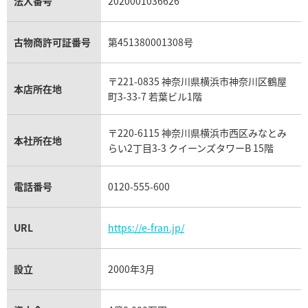
ヴァシュロン・コンスタンタン買取
セリーヌ買取
法人番号
2020001036626
ダミアーニ買取
アレキサンドライト買取
A.ランゲ&ゾーネ買取
フェンディ買取
ピアジェ買取
ガーネット買取
ブレゲ買取
グッチ買取
ブシュロン買取
アクアマリン買取
オメガ買取
プラダ買取
古物商許可証番号
第451380001308号
モーブッサン買取
ウブロ買取
ミキモト買取
IWC買取
グラフ買取
〒221-0835 神奈川県横浜市神奈川区鶴屋
カルティエ買取
本店所在地
フランク ミュラー買取
町3-33-7 若葉ビル1階
リシャール・ミル買取
タグ・ホイヤー買取
〒220-6115 神奈川県横浜市西区みなとみ
パネライ買取
本社所在地
らい2丁目3-3 クイーンズタワーB 15階
チューダー（チュードル）買取
電話番号
0120-555-600
URL
https://e-fran.jp/
設立
2000年3月