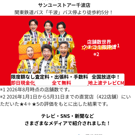
サンユーストアー千波店
関東鉄道バス「千波」バス停より徒歩約5分！
店舗数世界
※1
クチコミ高評価
96.2%
1,940店舗突破！
※2
限度額なし
査定料・出張料・手数料
全国放送中！
即日現金化
全て無料
地上波テレビCM
※1 2026年8月時点の店舗数です。
※2 2026年1月1日から5月31日までの直営店（422店舗）にい
ただいた★4＋★5の評価をもとに出した結果です。
テレビ・SNS・新聞など
さまざまなメディアで紹介されました！