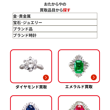
おたからやの
買取品目から
探す
金･貴金属
金 買取
宝石･ジュエリー
金のインゴット 買取
宝石･ジュエリー買取
ブランド品
金のアクセサリー 買取
ダイヤモンド 買取
バッグ･小物 買取
ブランド時計
金のリング 買取
エメラルド 買取
エルメス買取
ブランド時計 買取
金のネックレス 買取
ルビー 買取
シャネル買取
ロレックス 買取
金のブレスレット 買取
サファイア 買取
ルイ･ヴィトン 買取
パテック
フィリップ 買取
金のブローチ 買取
オパール 買取
カルティエ 買取
オーデマピゲ 買取
金のペンダントトップ 買取
トルマリン 買取
ティファニー 買取
カルティエ 買取
金の仏像 買取
翡翠 買取
ブルガリ 買取
エルメス 買取
金杯 買取
パライバトルマリン 買取
ハリー･ウィンストン 買取
シャネル 買取
金歯 買取
パール 買取
ヴァンクリーフ&
エメラルド買取
ダイヤモンド買取
アーペル 買取
オメガ 買取
金貨･銀貨 買取
グッチ 買取
タグ・ホイヤー 買取
大判･小判 買取
ブシュロン 買取
ブレゲ 買取
イエローゴールド 買取