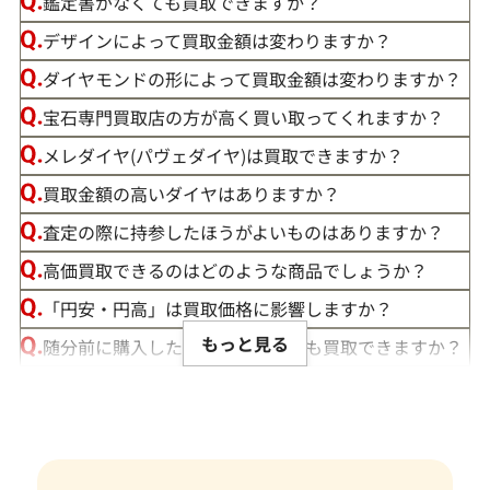
鑑定書がなくても買取できますか？
デザインによって買取金額は変わりますか？
ダイヤモンドの形によって買取金額は変わりますか？
宝石専門買取店の方が高く買い取ってくれますか？
メレダイヤ(パヴェダイヤ)は買取できますか？
買取金額の高いダイヤはありますか？
この度は「おたからや」で宝石の買取をご利用いただき、誠
査定の際に持参したほうがよいものはありますか？
にありがとうございました。お客様の大切な宝石にご満足い
高価買取できるのはどのような商品でしょうか？
ただける価格をご提示できましたこと、大変嬉しく思います。
「円安・円高」は買取価格に影響しますか？
私たちの目標は、常にお客様にご満足いただける買取を提供
もっと見る
随分前に購入したダイヤモンドでも買取できますか？
することです。そのためには、最新の市場動向をしっかりと把
ルースや原石は買取できる？
握し、お客様に最適な価格をお伝えすることが不可欠です。弊
社では、お品物の状態やカラット、カット、クラリティ、そ
宝石の大きさは買取価格に影響する？
して日々変動する宝石の市場相場を確認し、お客様にとって
ダイヤモンドの買取価格には、どんなことが影響しま
最良の買取価格をご提示できるよう努めております。
すか？