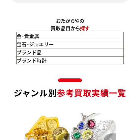
おたからやの
買取品目から
探す
金･貴金属
金 買取
宝石･ジュエリー
金のインゴット 買取
宝石･ジュエリー買取
ブランド品
金のアクセサリー 買取
ダイヤモンド 買取
バッグ･小物 買取
ブランド時計
金のリング 買取
エメラルド 買取
エルメス買取
ブランド時計 買取
金のネックレス 買取
ルビー 買取
シャネル買取
ロレックス 買取
金のブレスレット 買取
サファイア 買取
ルイ･ヴィトン 買取
パテック
ジャンル別
参考買取実績一覧
フィリップ 買取
金のブローチ 買取
オパール 買取
カルティエ 買取
オーデマピゲ 買取
金のペンダントトップ 買取
トルマリン 買取
ティファニー 買取
カルティエ 買取
金の仏像 買取
翡翠 買取
ブルガリ 買取
エルメス 買取
金杯 買取
パライバトルマリン 買取
ハリー･ウィンストン 買取
シャネル 買取
金歯 買取
パール 買取
ヴァンクリーフ&
アーペル 買取
オメガ 買取
金貨･銀貨 買取