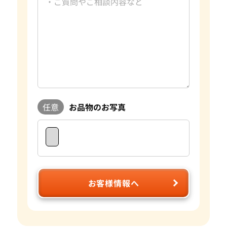
過去の買取品例
10カラットダイヤモンド
資格
GIA G.G.取得
おたからやでは毎日大小合わせて約数百点の宝石を査定して
おります。宝石はダイヤモンドの4Cをはじめとして色や形、
重さ蛍光性など様々な要素で評価額が大きく変わります。おた
からやは自社でオークションを行っており、日々の宝石の需要
に敏感に対応することができます。 査定に関してもプロのス
タッフやダイヤモンドテスターなどの専門の査定具を完備し
ているため、全国の店舗ですぐに正確な査定が可能です。 気
任意
お品物のお写真
になるお品物がございましたら是非おたからやをご利用くだ
さい。
お客様情報へ