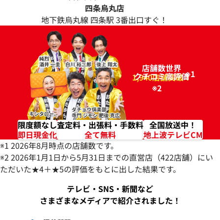
四条烏丸店
地下鉄烏丸線 四条駅 3番出口すぐ！
店舗数世界
※1
クチコミ高評価
96.2%
1,940店舗突破！
※2
限度額なし
査定料・出張料・手数料
全国放送中！
即日現金化
全て無料
地上波テレビCM
※1 2026年8月時点の店舗数です。
※2 2026年1月1日から5月31日までの直営店（422店舗）にい
ただいた★4＋★5の評価をもとに出した結果です。
テレビ・SNS・新聞など
さまざまなメディアで紹介されました！