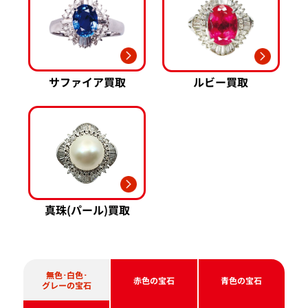
サファイア買取
ルビー買取
真珠(パール)買取
無色･白色･
赤色の宝石
青色の宝石
グレーの宝石