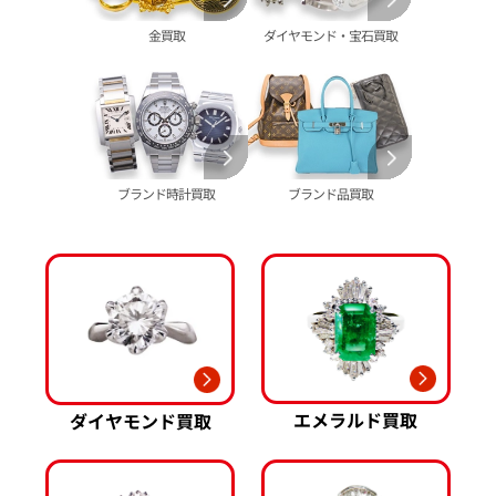
グッチ 買取
タグ・ホイヤー 買取
大判･小判 買取
ブシュロン 買取
ブレゲ 買取
イエローゴールド 買取
金買取
ダイヤモンド・宝石買取
ミキモト 買取
リシャール・ミル
ピンクゴールド 買取
買取
ショーメ 買取
ホワイトゴールド 買取
ブライトリング
買取可能な商品をもっと見る
金コンビ 買取
買取
プラチナ 買取
ヴァシュロン・コンスタンタン 買取
プラチナインゴット 買取
ブランド時計買取
ブランド品買取
A. ランゲ&
Pt1000 買取
ゾーネ 買取
Pt950 買取
パネライ 買取
Pt900 買取
ブルガリ 買取
Pt850 買取
フランク ミュラー 買取
Pt&Pm 買取
IWC 買取
銀･シルバー 買取
買取可能な商品をもっと見る
パラジウム 買取
エメラルド買取
ダイヤモンド買取