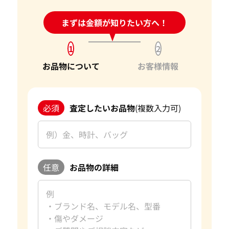
お客様にとって最良の結果をご提供できたことは、私たちに
身分証明書がなぜ必要？
24時間受付中!
まずは金額が知りたい方へ！
問い合わせフォーム
とって何よりの励みとなります。お客様からの感謝の言葉をい
ただけることは、私たちの信頼を第一に考えたサービスが報
1
2
われた証です。今後もお客様からいただいた信頼を裏切らない
よう、サービスの向上に努め、さらに多くのお客様にご満足
お品物について
お客様情報
いただけるよう精進してまいります。
宝石以外にも、金・貴金属やブランド品などのご売却をお考
必須
査定したいお品物
(複数入力可)
えの際は、ぜひ「おたからや」をご利用ください。お客様の
大切なお品物を最良の価格でお取引できるよう、査定員一
同、ご満足いただける買取を提供してまいります。 改めて、
この度はご利用いただき、誠にありがとうございました。お
客様のまたのご利用を心よりお待ち申し上げております。
任意
お品物の詳細
おたからやの宝石買取査定
宝石買取専門査定員
趣味
旅行、読書
好きな言葉
日々是好日
好きなブランド
ダイヤモンド・宝石