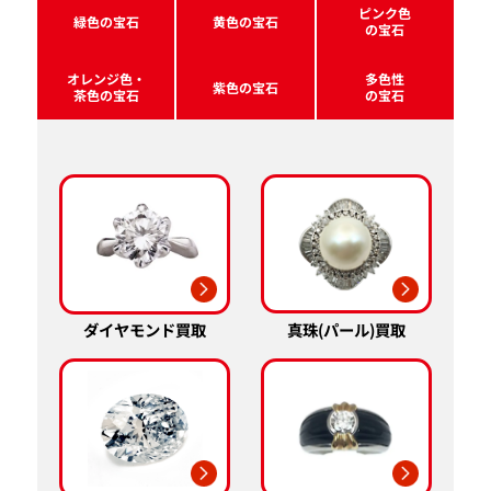
ピンク色
緑色の宝石
黄色の宝石
の宝石
オレンジ色・
多色性
紫色の宝石
茶色の宝石
の宝石
真珠(パール)買取
ダイヤモンド買取