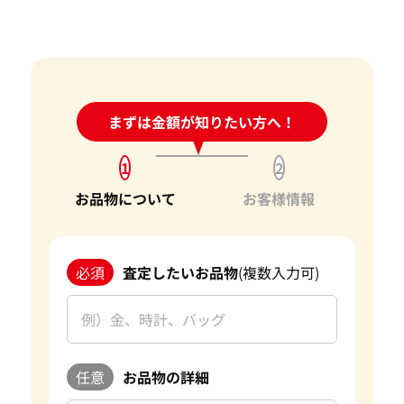
宝石の大きさは買取価格に影響する？
ダイヤモンドの買取価格には、どんなことが影響しま
すか？
身分証明書がなぜ必要？
24時間受付中!
まずは金額が知りたい方へ！
問い合わせフォーム
1
2
お品物について
お客様情報
必須
査定したいお品物
(複数入力可)
任意
お品物の詳細