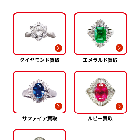
ゾーネ 買取
Pt950 買取
パネライ 買取
Pt900 買取
ブルガリ 買取
Pt850 買取
フランク ミュラー 買取
Pt&Pm 買取
IWC 買取
銀･シルバー 買取
買取可能な商品をもっと見る
パラジウム 買取
エメラルド買取
ダイヤモンド買取
サファイア買取
ルビー買取