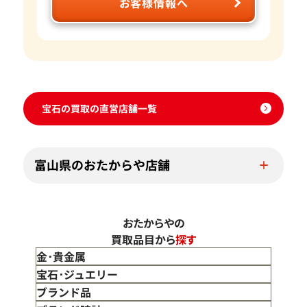
お客様情報へ
宝石の買取の直営店舗一覧
富山県のおたからや店舗
おたからやの
買取品目から
探す
金･貴金属
金 買取
宝石･ジュエリー
金のインゴット 買取
宝石･ジュエリー買取
ブランド品