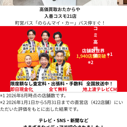
高価買取おたからや
ク
入善コスモ21店
チ
町営バス「のらんマイ・カー」バス停すぐ！
コ
ミ
高
評
店舗数世界
※1
価
96.2%
1,940店舗突破！
※2
限度額なし
査定料・出張料・手数料
全国放送中！
即日現金化
全て無料
地上波テレビCM
※1 2026年8月時点の店舗数です。
※2 2026年1月1日から5月31日までの直営店（422店舗）にい
ただいた評価をもとに出した結果です。
テレビ・SNS・新聞など