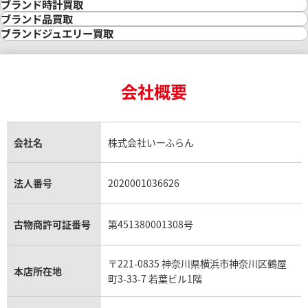
金の相場価格情報
宝石・ジュエリー買取
ブランド時計買取
金の参考買取価格一覧
ダイヤモンド買取
時計買取
ブランド品買取
インゴット買取
ダイヤモンド・宝石の参考価格一覧
ロレックス買取
ブランド買取
ブランドジュエリー買取
インゴットの相場価格情報
リング・結婚指輪買取
ロレックス デイトナ買取
ルイ・ヴィトン買取
カルティエ買取
24金買取
エメラルド買取
ロレックス サブマリーナー買取
ルイ・ヴィトン買取の参考価格一覧
ティファニー買取
24金の相場価格情報
サファイア買取
ロレックス GMTマスター買取
エルメス買取
ブルガリ買取
18金買取
ルビー買取
ロレックス エクスプローラー買取
会社概要
エルメス バーキン買取
ヴァンクリーフ＆アーペル買取
18金の相場価格情報
ヒスイ買取
ロレックス デイトジャスト買取
エルメス ケリー買取
ハリーウィンストン買取
金のアクセサリー買取
オパール買取
ロレックス 買取の参考価格一覧
エルメス買取の参考価格一覧
クロムハーツ買取
金貨買取
トパーズ買取
パテック フィリップ買取
シャネル買取
フレッド買取
貴金属買取
タンザナイト買取
パテック フィリップノーチラス買取
シャネル マトラッセ買取
ショーメ買取
会社名
株式会社いーふらん
プラチナ買取
アメジスト買取
オーデマ ピゲ買取
シャネル買取の参考価格一覧
ショパール買取
銀・シルバー買取
パライバトルマリン買取
オーデマ ピゲ ロイヤルオーク買取
ディオール買取
タサキ買取
パラジウム買取
キャッツアイ買取
ヴァシュロン・コンスタンタン買取
セリーヌ買取
法人番号
2020001036626
ダミアーニ買取
アレキサンドライト買取
A.ランゲ&ゾーネ買取
フェンディ買取
ピアジェ買取
ガーネット買取
ブレゲ買取
グッチ買取
ブシュロン買取
アクアマリン買取
オメガ買取
プラダ買取
古物商許可証番号
第451380001308号
モーブッサン買取
ウブロ買取
ミキモト買取
IWC買取
グラフ買取
〒221-0835 神奈川県横浜市神奈川区鶴屋
カルティエ買取
本店所在地
フランク ミュラー買取
町3-33-7 若葉ビル1階
リシャール・ミル買取
タグ・ホイヤー買取