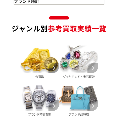
金のアクセサリー 買取
ダイヤモンド 買取
バッグ･小物 買取
ブランド時計
金のリング 買取
エメラルド 買取
エルメス買取
ブランド時計 買取
金のネックレス 買取
ルビー 買取
シャネル買取
ロレックス 買取
金のブレスレット 買取
サファイア 買取
ルイ･ヴィトン 買取
パテック
ジャンル別
参考買取実績一覧
フィリップ 買取
金のブローチ 買取
オパール 買取
カルティエ 買取
オーデマピゲ 買取
金のペンダントトップ 買取
トルマリン 買取
ティファニー 買取
カルティエ 買取
金の仏像 買取
翡翠 買取
ブルガリ 買取
エルメス 買取
金杯 買取
パライバトルマリン 買取
ハリー･ウィンストン 買取
シャネル 買取
金歯 買取
パール 買取
ヴァンクリーフ&
アーペル 買取
オメガ 買取
金貨･銀貨 買取
グッチ 買取
タグ・ホイヤー 買取
大判･小判 買取
ブシュロン 買取
ブレゲ 買取
イエローゴールド 買取
金買取
ダイヤモンド・宝石買取
ミキモト 買取
リシャール・ミル
ピンクゴールド 買取
買取
ショーメ 買取
ホワイトゴールド 買取
ブライトリング
買取可能な商品をもっと見る
金コンビ 買取
買取
プラチナ 買取
ヴァシュロン・コンスタンタン 買取
プラチナインゴット 買取
ブランド時計買取
ブランド品買取
A. ランゲ&
Pt1000 買取