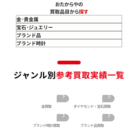
おたからやの
買取品目から
探す
金･貴金属
金 買取
宝石･ジュエリー
金のインゴット 買取
宝石･ジュエリー買取
ブランド品
金のアクセサリー 買取
ダイヤモンド 買取
バッグ･小物 買取
ブランド時計
金のリング 買取
エメラルド 買取
エルメス買取
ブランド時計 買取
金のネックレス 買取
ルビー 買取
シャネル買取
ロレックス 買取
金のブレスレット 買取
サファイア 買取
ルイ･ヴィトン 買取
パテック
ジャンル別
参考買取実績一覧
フィリップ 買取
金のブローチ 買取
オパール 買取
カルティエ 買取
オーデマピゲ 買取
金のペンダントトップ 買取
トルマリン 買取
ティファニー 買取
カルティエ 買取
金の仏像 買取
翡翠 買取
ブルガリ 買取
エルメス 買取
金杯 買取
パライバトルマリン 買取
ハリー･ウィンストン 買取
シャネル 買取
金歯 買取
パール 買取
ヴァンクリーフ&
金買取
ダイヤモンド・宝石買取
アーペル 買取
オメガ 買取
金貨･銀貨 買取
グッチ 買取
タグ・ホイヤー 買取
大判･小判 買取
ブランド時計買取
ブランド品買取
ブシュロン 買取
ブレゲ 買取
イエローゴールド 買取