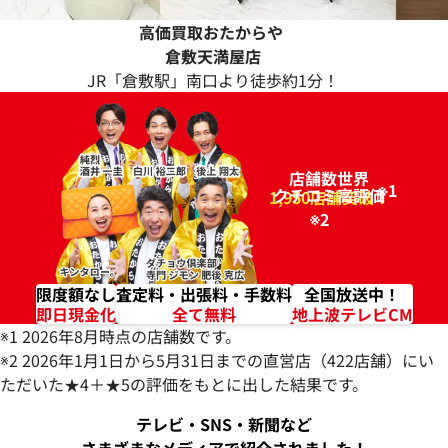
高価買取おたからや
倉敷天満屋店
JR「倉敷駅」南口より徒歩約1分！
店舗数世界
※1
クチコミ高評価
96.2%
1,950店舗突破！
※2
限度額なし
査定料・出張料・手数料
全国放送中！
即日現金化
全て無料
地上波テレビCM
※1 2026年8月時点の店舗数です。
※2 2026年1月1日から5月31日までの直営店（422店舗）にい
ただいた★4＋★5の評価をもとに出した結果です。
テレビ・SNS・新聞など