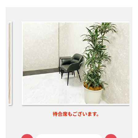
。
待合席もございます。
お