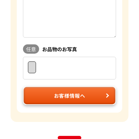
おたからやでは毎日大小合わせて約数百点の宝石を査定して
おります。宝石はダイヤモンドの4Cをはじめとして色や形、
重さ蛍光性など様々な要素で評価額が大きく変わります。おた
からやは自社でオークションを行っており、日々の宝石の需要
に敏感に対応することができます。 査定に関してもプロのス
タッフやダイヤモンドテスターなどの専門の査定具を完備し
ているため、全国の店舗ですぐに正確な査定が可能です。 気
任意
お品物のお写真
になるお品物がございましたら是非おたからやをご利用くだ
さい。
お客様情報へ