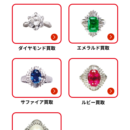
ミキモト 買取
リシャール・ミル
ピンクゴールド 買取
買取
ショーメ 買取
ホワイトゴールド 買取
ブライトリング
買取可能な商品をもっと見る
金コンビ 買取
買取
プラチナ 買取
ヴァシュロン・コンスタンタン 買取
プラチナインゴット 買取
A. ランゲ&
Pt1000 買取
ゾーネ 買取
Pt950 買取
エメラルド買取
ダイヤモンド買取
パネライ 買取
Pt900 買取
ブルガリ 買取
Pt850 買取
フランク ミュラー 買取
Pt&Pm 買取
IWC 買取
銀･シルバー 買取
買取可能な商品をもっと見る
パラジウム 買取
サファイア買取
ルビー買取