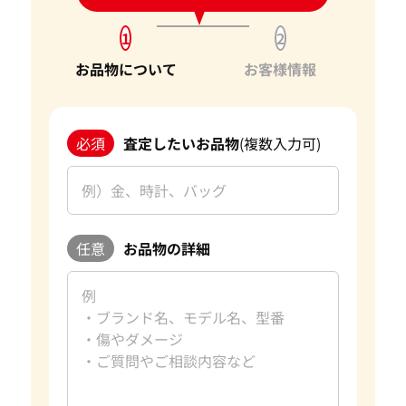
ただけることは、私たちの信頼を第一に考えたサービスが報
1
2
われた証です。今後もお客様からいただいた信頼を裏切らない
よう、サービスの向上に努め、さらに多くのお客様にご満足
お品物について
お客様情報
いただけるよう精進してまいります。
宝石以外にも、金・貴金属やブランド品などのご売却をお考
必須
査定したいお品物
(複数入力可)
えの際は、ぜひ「おたからや」をご利用ください。お客様の
大切なお品物を最良の価格でお取引できるよう、査定員一
同、ご満足いただける買取を提供してまいります。 改めて、
この度はご利用いただき、誠にありがとうございました。お
客様のまたのご利用を心よりお待ち申し上げております。
任意
お品物の詳細
おたからやの宝石買取査定
宝石買取専門査定員
趣味
旅行、読書
好きな言葉
日々是好日
好きなブランド
ダイヤモンド・宝石
過去の買取品例
10カラットダイヤモンド
資格
GIA G.G.取得