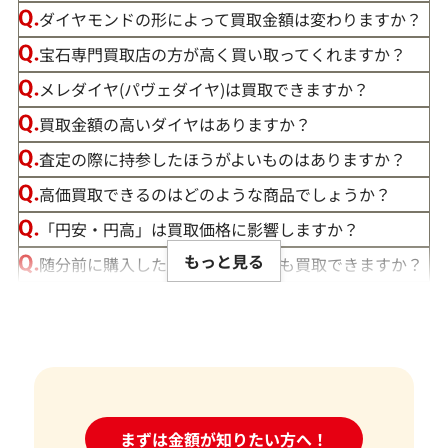
ダイヤモンドの形によって買取金額は変わりますか？
宝石専門買取店の方が高く買い取ってくれますか？
メレダイヤ(パヴェダイヤ)は買取できますか？
買取金額の高いダイヤはありますか？
この度は「おたからや」で宝石の買取をご利用いただき、誠
査定の際に持参したほうがよいものはありますか？
にありがとうございました。お客様の大切な宝石にご満足い
高価買取できるのはどのような商品でしょうか？
ただける価格をご提示できましたこと、大変嬉しく思います。
「円安・円高」は買取価格に影響しますか？
私たちの目標は、常にお客様にご満足いただける買取を提供
もっと見る
随分前に購入したダイヤモンドでも買取できますか？
することです。そのためには、最新の市場動向をしっかりと把
ルースや原石は買取できる？
握し、お客様に最適な価格をお伝えすることが不可欠です。弊
社では、お品物の状態やカラット、カット、クラリティ、そ
宝石の大きさは買取価格に影響する？
して日々変動する宝石の市場相場を確認し、お客様にとって
ダイヤモンドの買取価格には、どんなことが影響しま
最良の買取価格をご提示できるよう努めております。
すか？
お客様にとって最良の結果をご提供できたことは、私たちに
身分証明書がなぜ必要？
24時間受付中!
まずは金額が知りたい方へ！
問い合わせフォーム
とって何よりの励みとなります。お客様からの感謝の言葉をい