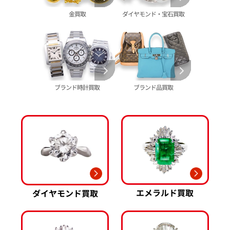
ブシュロン 買取
ブレゲ 買取
イエローゴールド 買取
金買取
ダイヤモンド・宝石買取
ミキモト 買取
リシャール・ミル
ピンクゴールド 買取
買取
ショーメ 買取
ホワイトゴールド 買取
ブライトリング
買取可能な商品をもっと見る
金コンビ 買取
買取
プラチナ 買取
ヴァシュロン・コンスタンタン 買取
プラチナインゴット 買取
ブランド時計買取
ブランド品買取
A. ランゲ&
Pt1000 買取
ゾーネ 買取
Pt950 買取
パネライ 買取
Pt900 買取
ブルガリ 買取
Pt850 買取
フランク ミュラー 買取
Pt&Pm 買取
IWC 買取
銀･シルバー 買取
買取可能な商品をもっと見る
パラジウム 買取
エメラルド買取
ダイヤモンド買取