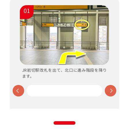
01
ー
協
JR岩切駅改札を出て、北口に進み階段を降り
ます。