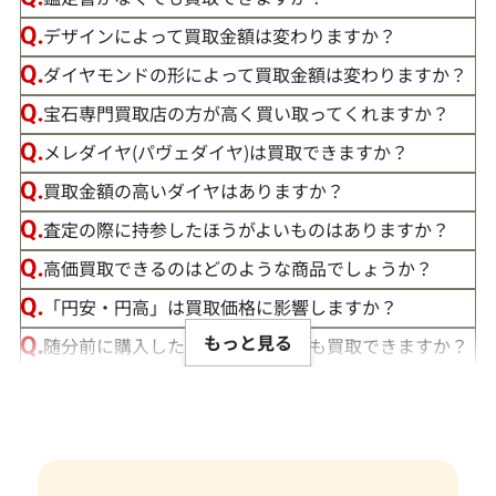
デザインによって買取金額は変わりますか？
ダイヤモンドの形によって買取金額は変わりますか？
宝石専門買取店の方が高く買い取ってくれますか？
メレダイヤ(パヴェダイヤ)は買取できますか？
買取金額の高いダイヤはありますか？
この度は「おたからや」で宝石の買取をご利用いただき、誠
査定の際に持参したほうがよいものはありますか？
にありがとうございました。お客様の大切な宝石にご満足い
高価買取できるのはどのような商品でしょうか？
ただける価格をご提示できましたこと、大変嬉しく思います。
「円安・円高」は買取価格に影響しますか？
私たちの目標は、常にお客様にご満足いただける買取を提供
もっと見る
随分前に購入したダイヤモンドでも買取できますか？
することです。そのためには、最新の市場動向をしっかりと把
ルースや原石は買取できる？
握し、お客様に最適な価格をお伝えすることが不可欠です。弊
社では、お品物の状態やカラット、カット、クラリティ、そ
宝石の大きさは買取価格に影響する？
して日々変動する宝石の市場相場を確認し、お客様にとって
ダイヤモンドの買取価格には、どんなことが影響しま
最良の買取価格をご提示できるよう努めております。
すか？