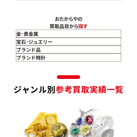
おたからやの
買取品目から
探す
金･貴金属
金 買取
宝石･ジュエリー
金のインゴット 買取
宝石･ジュエリー買取
ブランド品
金のアクセサリー 買取
ダイヤモンド 買取
バッグ･小物 買取
ブランド時計
金のリング 買取
エメラルド 買取
エルメス買取
ブランド時計 買取
金のネックレス 買取
ルビー 買取
シャネル買取
ロレックス 買取
金のブレスレット 買取
サファイア 買取
ルイ･ヴィトン 買取
パテック
ジャンル別
参考買取実績一覧
フィリップ 買取
金のブローチ 買取
オパール 買取
カルティエ 買取
オーデマピゲ 買取
金のペンダントトップ 買取
トルマリン 買取
ティファニー 買取
カルティエ 買取
金の仏像 買取
翡翠 買取
ブルガリ 買取
エルメス 買取
金杯 買取
パライバトルマリン 買取
ハリー･ウィンストン 買取
シャネル 買取
金歯 買取
パール 買取
ヴァンクリーフ&
アーペル 買取
オメガ 買取
金貨･銀貨 買取
グッチ 買取
タグ・ホイヤー 買取
大判･小判 買取