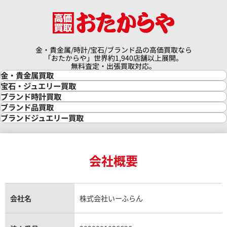
金・貴金属/時計/宝石/ブランド品の高価買取なら
「おたからや」世界約1,940店舗以上展開。
無料査定・出張買取対応。
金・貴金属買取
金買取
宝石・ジュエリー買取
金の相場価格情報
宝石・ジュエリー買取
ブランド時計買取
金の参考買取価格一覧
ダイヤモンド買取
時計買取
ブランド品買取
インゴット買取
ダイヤモンド・宝石の参考価格一覧
ロレックス買取
ブランド買取
ブランドジュエリー買取
インゴットの相場価格情報
リング・結婚指輪買取
ロレックス デイトナ買取
ルイ・ヴィトン買取
カルティエ買取
24金買取
エメラルド買取
ロレックス サブマリーナー買取
ルイ・ヴィトン買取の参考価格一覧
ティファニー買取
24金の相場価格情報
サファイア買取
ロレックス GMTマスター買取
エルメス買取
ブルガリ買取
18金買取
ルビー買取
ロレックス エクスプローラー買取
会社概要
エルメス バーキン買取
ヴァンクリーフ＆アーペル買取
18金の相場価格情報
ヒスイ買取
ロレックス デイトジャスト買取
エルメス ケリー買取
ハリーウィンストン買取
金のアクセサリー買取
オパール買取
ロレックス 買取の参考価格一覧
エルメス買取の参考価格一覧
クロムハーツ買取
金貨買取
トパーズ買取
パテック フィリップ買取
シャネル買取
フレッド買取
貴金属買取
タンザナイト買取
パテック フィリップノーチラス買取
シャネル マトラッセ買取
ショーメ買取
会社名
株式会社いーふらん
プラチナ買取
アメジスト買取
オーデマ ピゲ買取
シャネル買取の参考価格一覧
ショパール買取
銀・シルバー買取
パライバトルマリン買取
オーデマ ピゲ ロイヤルオーク買取
ディオール買取
タサキ買取