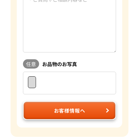
過去の買取品例
10カラットダイヤモンド
資格
GIA G.G.取得
おたからやでは毎日大小合わせて約数百点の宝石を査定して
おります。宝石はダイヤモンドの4Cをはじめとして色や形、
重さ蛍光性など様々な要素で評価額が大きく変わります。おた
からやは自社でオークションを行っており、日々の宝石の需要
に敏感に対応することができます。 査定に関してもプロのス
タッフやダイヤモンドテスターなどの専門の査定具を完備し
ているため、全国の店舗ですぐに正確な査定が可能です。 気
任意
お品物のお写真
になるお品物がございましたら是非おたからやをご利用くだ
さい。
お客様情報へ