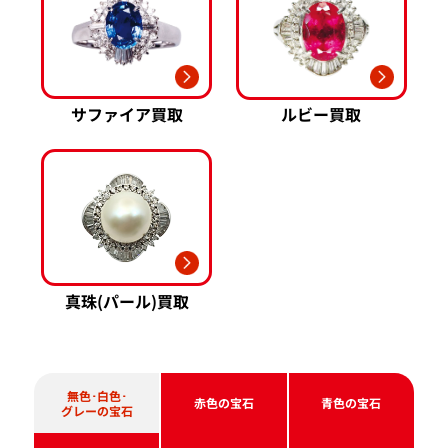
サファイア買取
ルビー買取
真珠(パール)買取
無色･白色･
赤色の宝石
青色の宝石
グレーの宝石