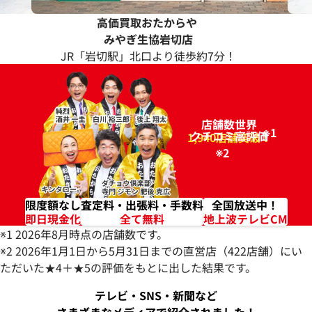
高価買取おたからや
みやぎ生協岩切店
JR「岩切駅」北口より徒歩約7分！
店舗数世界
※1
クチコミ高評価
96.2%
1,940店舗突破！
※2
限度額なし
査定料・出張料・手数料
全国放送中！
即日現金化
全て無料
地上波テレビCM
※1 2026年8月時点の店舗数です。
※2 2026年1月1日から5月31日までの直営店（422店舗）にい
ただいた★4＋★5の評価をもとに出した結果です。
テレビ・SNS・新聞など