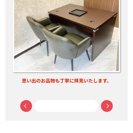
店く
思い出のお品物も丁寧に拝見いたします。
お