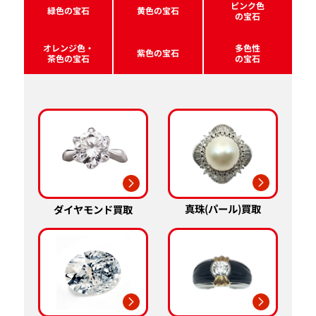
ピンク色
緑色の宝石
黄色の宝石
の宝石
オレンジ色・
多色性
紫色の宝石
茶色の宝石
の宝石
真珠(パール)買取
ダイヤモンド買取