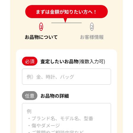
お客様にとって最良の結果をご提供できたことは、私たちに
身分証明書がなぜ必要？
24時間受付中!
まずは金額が知りたい方へ！
問い合わせフォーム
とって何よりの励みとなります。お客様からの感謝の言葉をい
ただけることは、私たちの信頼を第一に考えたサービスが報
1
2
われた証です。今後もお客様からいただいた信頼を裏切らない
よう、サービスの向上に努め、さらに多くのお客様にご満足
お品物について
お客様情報
いただけるよう精進してまいります。
宝石以外にも、金・貴金属やブランド品などのご売却をお考
必須
査定したいお品物
(複数入力可)
えの際は、ぜひ「おたからや」をご利用ください。お客様の
大切なお品物を最良の価格でお取引できるよう、査定員一
同、ご満足いただける買取を提供してまいります。 改めて、
この度はご利用いただき、誠にありがとうございました。お
客様のまたのご利用を心よりお待ち申し上げております。
任意
お品物の詳細
おたからやの宝石買取査定
宝石買取専門査定員
趣味
旅行、読書
好きな言葉
日々是好日
好きなブランド
ダイヤモンド・宝石