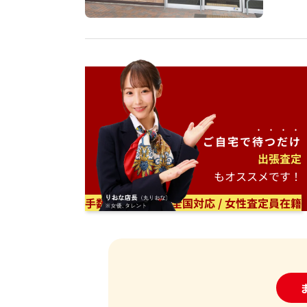
ご自宅で
待つだけ
出張査定
もオススメです！
手数料無料 / 日本全国対応 / 女性査定員在籍
24