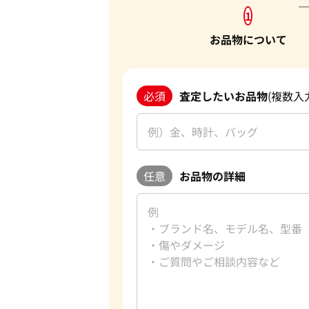
1
お品物について
必須
査定したいお品物
(複数入
任意
お品物の詳細