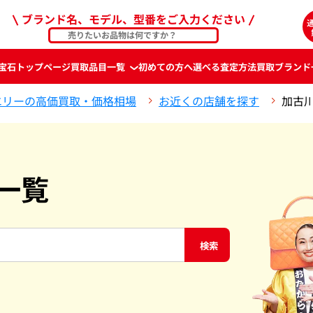
ブランド名、モデル、型番をご入力ください
宝石
トップページ
買取品目一覧
初めての方へ
選べる査定方法
買取ブランド
エリーの高価買取・価格相場
お近くの店舗を探す
加古
一覧
検索