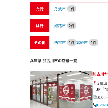
た行
丹波市
1件
は行
姫路市
2件
その他
西宮市
1件
高砂市
1件
兵庫県 加古川市の店舗一覧
加古川
兵庫県
JR「
10:00
0120-1