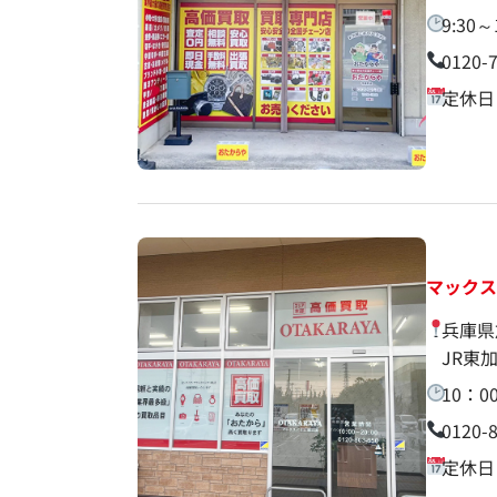
9:30～
0120-
定休日
マック
兵庫県
JR東
10：0
0120-
定休日