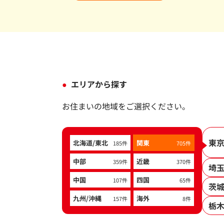
エリアから探す
お住まいの地域をご選択ください。
東
北海道/東北
関東
185件
705件
中部
近畿
359件
370件
埼
中国
四国
107件
65件
茨
九州/沖縄
海外
157件
8件
栃