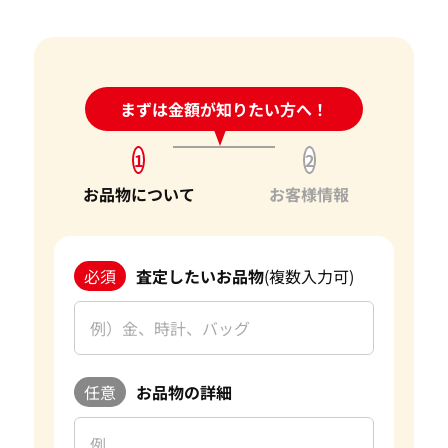
宝石の大きさは買取価格に影響する？
して日々変動する宝石の市場相場を確認し、お客様にとって
ダイヤモンドの買取価格には、どんなことが影響しま
最良の買取価格をご提示できるよう努めております。
すか？
お客様にとって最良の結果をご提供できたことは、私たちに
身分証明書がなぜ必要？
24時間受付中!
まずは金額が知りたい方へ！
問い合わせフォーム
とって何よりの励みとなります。お客様からの感謝の言葉をい
ただけることは、私たちの信頼を第一に考えたサービスが報
1
2
われた証です。今後もお客様からいただいた信頼を裏切らない
よう、サービスの向上に努め、さらに多くのお客様にご満足
お品物について
お客様情報
いただけるよう精進してまいります。
宝石以外にも、金・貴金属やブランド品などのご売却をお考
必須
査定したいお品物
(複数入力可)
えの際は、ぜひ「おたからや」をご利用ください。お客様の
大切なお品物を最良の価格でお取引できるよう、査定員一
同、ご満足いただける買取を提供してまいります。 改めて、
この度はご利用いただき、誠にありがとうございました。お
客様のまたのご利用を心よりお待ち申し上げております。
任意
お品物の詳細
おたからやの宝石買取査定
宝石買取専門査定員