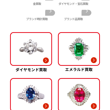
シャネル 買取
金歯 買取
パール 買取
ヴァンクリーフ&
金買取
ダイヤモンド・宝石買取
アーペル 買取
オメガ 買取
金貨･銀貨 買取
グッチ 買取
タグ・ホイヤー 買取
大判･小判 買取
ブランド時計買取
ブランド品買取
ブシュロン 買取
ブレゲ 買取
イエローゴールド 買取
ミキモト 買取
リシャール・ミル
ピンクゴールド 買取
買取
ショーメ 買取
ホワイトゴールド 買取
ブライトリング
買取可能な商品をもっと見る
金コンビ 買取
買取
プラチナ 買取
ヴァシュロン・コンスタンタン 買取
プラチナインゴット 買取
A. ランゲ&
Pt1000 買取
ゾーネ 買取
Pt950 買取
エメラルド買取
ダイヤモンド買取
パネライ 買取
Pt900 買取
ブルガリ 買取
Pt850 買取
フランク ミュラー 買取
Pt&Pm 買取
IWC 買取
銀･シルバー 買取
買取可能な商品をもっと見る
パラジウム 買取