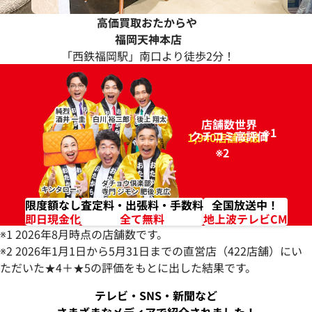
高価買取おたからや
福岡天神本店
「西鉄福岡駅」南口より徒歩2分！
店舗数世界
※1
クチコミ高評価
96.2%
1,940店舗突破！
※2
限度額なし
査定料・出張料・手数料
全国放送中！
即日現金化
全て無料
地上波テレビCM
※1 2026年8月時点の店舗数です。
※2 2026年1月1日から5月31日までの直営店（422店舗）にい
ただいた★4＋★5の評価をもとに出した結果です。
テレビ・SNS・新聞など