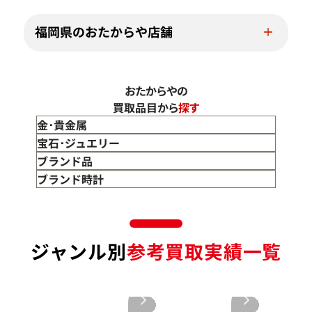
福岡県のおたからや店舗
おたからやの
買取品目から
探す
金･貴金属
金 買取
宝石･ジュエリー
金のインゴット 買取
宝石･ジュエリー買取
ブランド品
金のアクセサリー 買取
ダイヤモンド 買取
バッグ･小物 買取
ブランド時計
金のリング 買取
エメラルド 買取
エルメス買取
ブランド時計 買取
金のネックレス 買取
ルビー 買取
シャネル買取
ロレックス 買取
金のブレスレット 買取
サファイア 買取
ルイ･ヴィトン 買取
パテック
ジャンル別
参考買取実績一覧
フィリップ 買取
金のブローチ 買取
オパール 買取
カルティエ 買取
オーデマピゲ 買取
金のペンダントトップ 買取
トルマリン 買取
ティファニー 買取
カルティエ 買取
金の仏像 買取
翡翠 買取
ブルガリ 買取
エルメス 買取
金杯 買取
パライバトルマリン 買取
ハリー･ウィンストン 買取