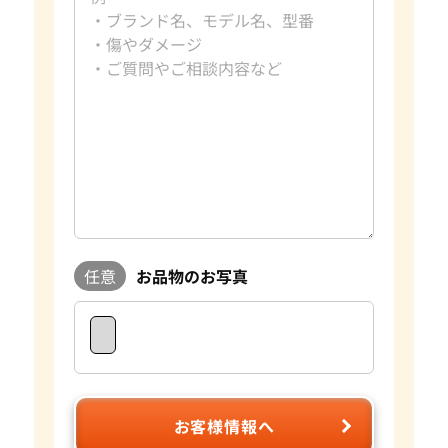
趣味
旅行、読書
好きな言葉
日々是好日
好きなブランド
ダイヤモンド・宝石
過去の買取品例
10カラットダイヤモンド
資格
GIA G.G.取得
おたからやでは毎日大小合わせて約数百点の宝石を査定して
おります。宝石はダイヤモンドの4Cをはじめとして色や形、
重さ蛍光性など様々な要素で評価額が大きく変わります。おた
からやは自社でオークションを行っており、日々の宝石の需要
に敏感に対応することができます。 査定に関してもプロのス
タッフやダイヤモンドテスターなどの専門の査定具を完備し
ているため、全国の店舗ですぐに正確な査定が可能です。 気
任意
お品物のお写真
になるお品物がございましたら是非おたからやをご利用くだ
さい。
お客様情報へ