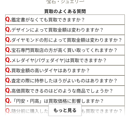
宝石・ジュエリー
買取のよくある質問
鑑定書がなくても買取できますか？
デザインによって買取金額は変わりますか？
ダイヤモンドの形によって買取金額は変わりますか？
宝石専門買取店の方が高く買い取ってくれますか？
メレダイヤ(パヴェダイヤ)は買取できますか？
買取金額の高いダイヤはありますか？
この度は「おたからや」で宝石の買取をご利用いただき、誠
査定の際に持参したほうがよいものはありますか？
にありがとうございました。お客様の大切な宝石にご満足い
高価買取できるのはどのような商品でしょうか？
ただける価格をご提示できましたこと、大変嬉しく思います。
「円安・円高」は買取価格に影響しますか？
私たちの目標は、常にお客様にご満足いただける買取を提供
もっと見る
随分前に購入したダイヤモンドでも買取できますか？
することです。そのためには、最新の市場動向をしっかりと把
ルースや原石は買取できる？
握し、お客様に最適な価格をお伝えすることが不可欠です。弊
社では、お品物の状態やカラット、カット、クラリティ、そ