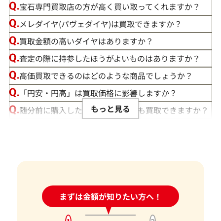
宝石専門買取店の方が高く買い取ってくれますか？
メレダイヤ(パヴェダイヤ)は買取できますか？
買取金額の高いダイヤはありますか？
この度は「おたからや」で宝石の買取をご利用いただき、誠
査定の際に持参したほうがよいものはありますか？
にありがとうございました。お客様の大切な宝石にご満足い
高価買取できるのはどのような商品でしょうか？
ただける価格をご提示できましたこと、大変嬉しく思います。
「円安・円高」は買取価格に影響しますか？
私たちの目標は、常にお客様にご満足いただける買取を提供
もっと見る
随分前に購入したダイヤモンドでも買取できますか？
することです。そのためには、最新の市場動向をしっかりと把
ルースや原石は買取できる？
握し、お客様に最適な価格をお伝えすることが不可欠です。弊
社では、お品物の状態やカラット、カット、クラリティ、そ
宝石の大きさは買取価格に影響する？
して日々変動する宝石の市場相場を確認し、お客様にとって
ダイヤモンドの買取価格には、どんなことが影響しま
最良の買取価格をご提示できるよう努めております。
すか？
お客様にとって最良の結果をご提供できたことは、私たちに
身分証明書がなぜ必要？
24時間受付中!
まずは金額が知りたい方へ！
問い合わせフォーム
とって何よりの励みとなります。お客様からの感謝の言葉をい
ただけることは、私たちの信頼を第一に考えたサービスが報