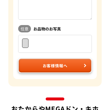
重さ蛍光性など様々な要素で評価額が大きく変わります。おた
からやは自社でオークションを行っており、日々の宝石の需要
に敏感に対応することができます。 査定に関してもプロのス
タッフやダイヤモンドテスターなどの専門の査定具を完備し
ているため、全国の店舗ですぐに正確な査定が可能です。 気
任意
お品物のお写真
になるお品物がございましたら是非おたからやをご利用くだ
さい。
お客様情報へ
おたからやMEGAドン・キホ