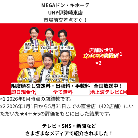
MEGAドン・キホーテ
UNY伊勢崎東店
市場前交差点すぐ！
店舗数世界
※1
クチコミ高評価
96.2%
1,940店舗突破！
※2
限度額なし
査定料・出張料・手数料
全国放送中！
即日現金化
全て無料
地上波テレビCM
※1 2026年8月時点の店舗数です。
※2 2026年1月1日から5月31日までの直営店（422店舗）にい
ただいた★4＋★5の評価をもとに出した結果です。
テレビ・SNS・新聞など
さまざまなメディアで紹介されました！