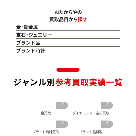
おたからやの
買取品目から
探す
金･貴金属
金 買取
宝石･ジュエリー
金のインゴット 買取
宝石･ジュエリー買取
ブランド品
金のアクセサリー 買取
ダイヤモンド 買取
バッグ･小物 買取
ブランド時計
金のリング 買取
エメラルド 買取
エルメス買取
ブランド時計 買取
金のネックレス 買取
ルビー 買取
シャネル買取
ロレックス 買取
金のブレスレット 買取
サファイア 買取
ルイ･ヴィトン 買取
パテック
ジャンル別
参考買取実績一覧
フィリップ 買取
金のブローチ 買取
オパール 買取
カルティエ 買取
オーデマピゲ 買取
金のペンダントトップ 買取
トルマリン 買取
ティファニー 買取
カルティエ 買取
金の仏像 買取
翡翠 買取
ブルガリ 買取
エルメス 買取
金杯 買取
パライバトルマリン 買取
ハリー･ウィンストン 買取
シャネル 買取
金歯 買取
パール 買取
ヴァンクリーフ&
金買取
ダイヤモンド・宝石買取
アーペル 買取
オメガ 買取
金貨･銀貨 買取
グッチ 買取
タグ・ホイヤー 買取
大判･小判 買取
ブランド時計買取
ブランド品買取