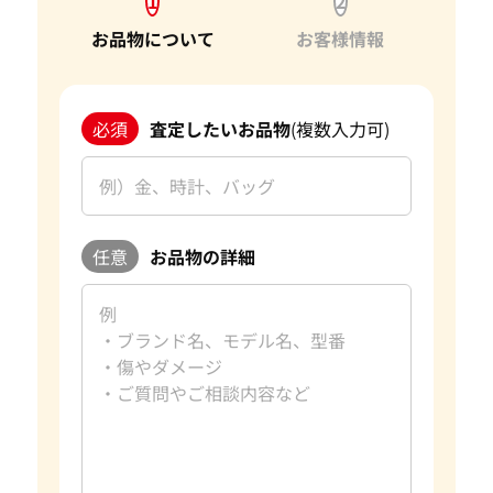
1
2
われた証です。今後もお客様からいただいた信頼を裏切らない
よう、サービスの向上に努め、さらに多くのお客様にご満足
お品物について
お客様情報
いただけるよう精進してまいります。
宝石以外にも、金・貴金属やブランド品などのご売却をお考
必須
査定したいお品物
(複数入力可)
えの際は、ぜひ「おたからや」をご利用ください。お客様の
大切なお品物を最良の価格でお取引できるよう、査定員一
同、ご満足いただける買取を提供してまいります。 改めて、
この度はご利用いただき、誠にありがとうございました。お
客様のまたのご利用を心よりお待ち申し上げております。
任意
お品物の詳細
おたからやの宝石買取査定
宝石買取専門査定員
趣味
旅行、読書
好きな言葉
日々是好日
好きなブランド
ダイヤモンド・宝石
過去の買取品例
10カラットダイヤモンド
資格
GIA G.G.取得
おたからやでは毎日大小合わせて約数百点の宝石を査定して
おります。宝石はダイヤモンドの4Cをはじめとして色や形、