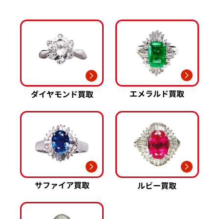
ブシュロン 買取
ブレゲ 買取
イエローゴールド 買取
ミキモト 買取
リシャール・ミル
ピンクゴールド 買取
買取
ショーメ 買取
ホワイトゴールド 買取
ブライトリング
買取可能な商品をもっと見る
金コンビ 買取
買取
プラチナ 買取
ヴァシュロン・コンスタンタン 買取
プラチナインゴット 買取
A. ランゲ&
Pt1000 買取
ゾーネ 買取
Pt950 買取
エメラルド買取
ダイヤモンド買取
パネライ 買取
Pt900 買取
ブルガリ 買取
Pt850 買取
フランク ミュラー 買取
Pt&Pm 買取
IWC 買取
銀･シルバー 買取
買取可能な商品をもっと見る
パラジウム 買取
サファイア買取
ルビー買取