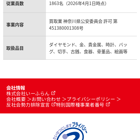
従業員数
1863名（2026年4月1日時点）
買取業 神奈川県公安委員会 許可 第
事業内容
451380001308号
ダイヤモンド、金、貴金属、時計、バッ
取扱品目
グ、切手、古銭、食器、骨董品、絵画等
会社情報
株式会社いーふらん
会社概要
お問い合わせ
プライバシーポリシー
反社会勢力排除宣言
特別国際種事業者番号