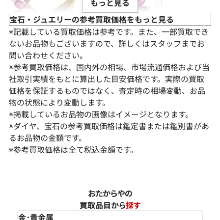
もっと見る
宝石・ジュエリーの参考買取価格をもっと見る
※記載している買取価格は参考です。また、一部買取でき
ないお品物もございますので、詳しくはスタッフまでお
問い合わせください。
※参考買取価格は、国内外の相場、市場流通価格および当
社取引実績をもとに算出した目安価格です。実際の買取
価格を保証するものではなく、査定時の相場変動、お品
物の状態により変動します。
※掲載しているお品物の画像はイメージとなります。
※ダイヤ、宝石の参考買取価格は鑑定書または鑑別書があ
K18 ルビー ブローチ
ルビー・ダイヤ
るお品物の金額です。
※参考買取価格は全て税込金額です。
参考買取価格
参考買取価格
ASK
ASK
おたからやの
買取品目から
探す
2022年12月10日時点
2026年5月10日
金･貴金属