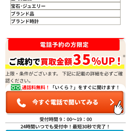
金 買取
宝石･ジュエリー
金のインゴット 買取
宝石･ジュエリー買取
ブランド品
金のアクセサリー 買取
ダイヤモンド 買取
バッグ･小物 買取
ブランド時計
金のリング 買取
エメラルド 買取
エルメス買取
ブランド時計 買取
ダイヤ･宝石買取強化中！売るなら今！
金のネックレス 買取
ルビー 買取
シャネル買取
ロレックス 買取
金のブレスレット 買取
サファイア 買取
ルイ･ヴィトン 買取
パテック
フィリップ 買取
金のブローチ 買取
オパール 買取
カルティエ 買取
オーデマピゲ 買取
金のペンダントトップ 買取
トルマリン 買取
ティファニー 買取
カルティエ 買取
金の仏像 買取
翡翠 買取
ブルガリ 買取
エルメス 買取
上限・条件がございます。 下記に記載の詳細を必ずご確
金杯 買取
パライバトルマリン 買取
ハリー･ウィンストン 買取
認ください。
シャネル 買取
金歯 買取
パール 買取
ヴァンクリーフ&
通話料無料！
「いくら？」をすぐに聞けます！
アーペル 買取
オメガ 買取
金貨･銀貨 買取
Pt･Pm900 ルビーみため・ダイヤモンド
K18 ルビー・
グッチ 買取
タグ・ホイヤー 買取
ブローチ R0.27 ct 0.15 ct
0.92・0.63 ct
大判･小判 買取
ブシュロン 買取
ブレゲ 買取
イエローゴールド 買取
参考買取価格
参考買取価格
ミキモト 買取
リシャール・ミル
ピンクゴールド 買取
ASK
ASK
買取
ショーメ 買取
受付時間 9：00〜19：00
ホワイトゴールド 買取
ブライトリング
24時間いつでも受付中！最短30秒で完了！
買取可能な商品をもっと見る
金コンビ 買取