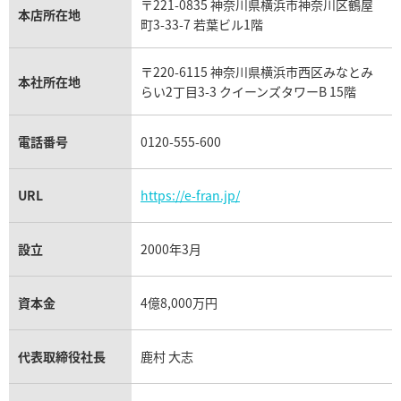
〒221-0835 神奈川県横浜市神奈川区鶴屋
カルティエ買取
本店所在地
フランク ミュラー買取
町3-33-7 若葉ビル1階
リシャール・ミル買取
タグ・ホイヤー買取
〒220-6115 神奈川県横浜市西区みなとみ
パネライ買取
本社所在地
らい2丁目3-3 クイーンズタワーB 15階
チューダー（チュードル）買取
電話番号
0120-555-600
URL
https://e-fran.jp/
設立
2000年3月
資本金
4億8,000万円
代表取締役社長
鹿村 大志