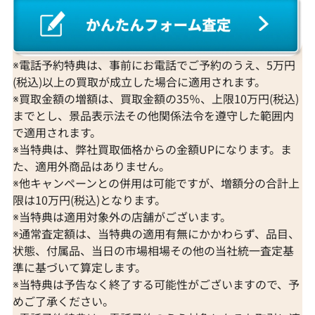
買取
プラチナ 買取
2024年3月24日時点
2023年9月24日
ヴァシュロン・コンスタンタン 買取
プラチナインゴット 買取
A. ランゲ&
Pt1000 買取
ゾーネ 買取
Pt950 買取
※電話予約特典は、事前にお電話でご予約のうえ、5万円
パネライ 買取
(税込)以上の買取が成立した場合に適用されます。
Pt900 買取
ブルガリ 買取
※買取金額の増額は、買取金額の35％、上限10万円(税込)
Pt850 買取
フランク ミュラー 買取
までとし、景品表示法その他関係法令を遵守した範囲内
Pt&Pm 買取
IWC 買取
で適用されます。
銀･シルバー 買取
※当特典は、弊社買取価格からの金額UPになります。ま
買取可能な商品をもっと見る
パラジウム 買取
た、適用外商品はありません。
※他キャンペーンとの併用は可能ですが、増額分の合計上
限は10万円(税込)となります。
※当特典は適用対象外の店舗がございます。
※通常査定額は、当特典の適用有無にかかわらず、品目、
状態、付属品、当日の市場相場その他の当社統一査定基
K18 ルビー・エメラルド・ダイヤモンド
K18 ルビー・
準に基づいて算定します。
ブローチ
D0.42・R0.58 ct
※当特典は予告なく終了する可能性がございますので、予
参考買取価格
参考買取価格
めご了承ください。
ASK
ASK