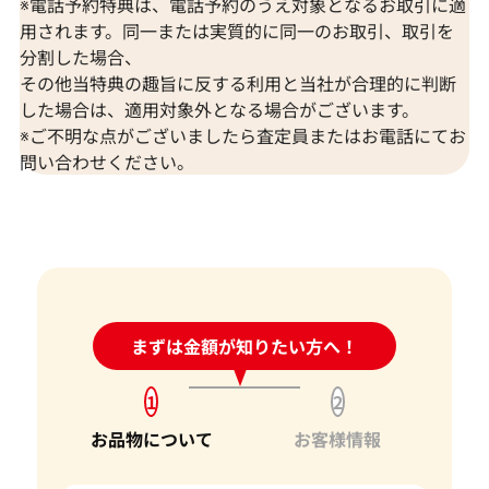
※電話予約特典は、電話予約のうえ対象となるお取引に適
用されます。同一または実質的に同一のお取引、取引を
分割した場合、
その他当特典の趣旨に反する利用と当社が合理的に判断
2021年11月12日時点
2023年6月24日
した場合は、適用対象外となる場合がございます。
※ご不明な点がございましたら査定員またはお電話にてお
問い合わせください。
24時間受付中!
まずは金額が知りたい方へ！
問い合わせフォーム
1
2
お品物について
お客様情報
K18 ルビー・ダイヤモンド ブローチ
K18 ダイヤモ
1.24・0.13 ct