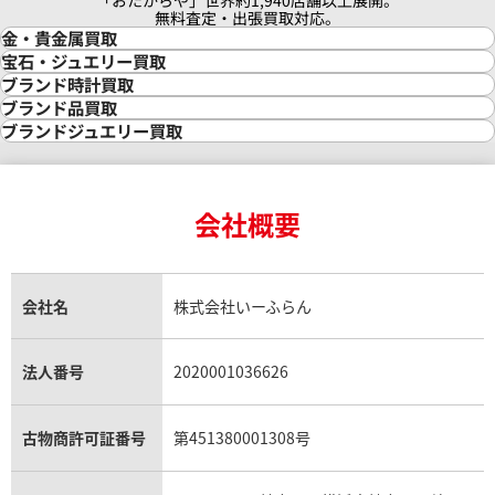
無料査定・出張買取対応。
金・貴金属買取
金買取
宝石・ジュエリー買取
金の相場価格情報
宝石・ジュエリー買取
ブランド時計買取
金の参考買取価格一覧
ダイヤモンド買取
時計買取
ブランド品買取
インゴット買取
ダイヤモンド・宝石の参考価格一覧
ロレックス買取
ブランド買取
ブランドジュエリー買取
インゴットの相場価格情報
リング・結婚指輪買取
ロレックス デイトナ買取
ルイ・ヴィトン買取
カルティエ買取
24金買取
エメラルド買取
ロレックス サブマリーナー買取
ルイ・ヴィトン買取の参考価格一覧
ティファニー買取
24金の相場価格情報
サファイア買取
ロレックス GMTマスター買取
エルメス買取
ブルガリ買取
18金買取
ルビー買取
ロレックス エクスプローラー買取
会社概要
エルメス バーキン買取
ヴァンクリーフ＆アーペル買取
18金の相場価格情報
ヒスイ買取
ロレックス デイトジャスト買取
エルメス ケリー買取
ハリーウィンストン買取
金のアクセサリー買取
オパール買取
ロレックス 買取の参考価格一覧
エルメス買取の参考価格一覧
クロムハーツ買取
金貨買取
トパーズ買取
パテック フィリップ買取
シャネル買取
フレッド買取
貴金属買取
タンザナイト買取
パテック フィリップノーチラス買取
シャネル マトラッセ買取
ショーメ買取
会社名
株式会社いーふらん
プラチナ買取
アメジスト買取
オーデマ ピゲ買取
シャネル買取の参考価格一覧
ショパール買取
銀・シルバー買取
パライバトルマリン買取
オーデマ ピゲ ロイヤルオーク買取
ディオール買取
タサキ買取
パラジウム買取
キャッツアイ買取
ヴァシュロン・コンスタンタン買取
セリーヌ買取
法人番号
2020001036626
ダミアーニ買取
アレキサンドライト買取
A.ランゲ&ゾーネ買取
フェンディ買取
ピアジェ買取
ガーネット買取
ブレゲ買取
グッチ買取
ブシュロン買取
アクアマリン買取
オメガ買取
プラダ買取
古物商許可証番号
第451380001308号
モーブッサン買取
ウブロ買取
ミキモト買取
IWC買取
グラフ買取