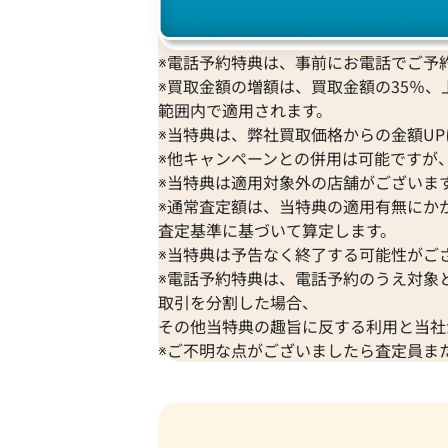
※電話予約特典は、事前にお電話でご予約
※買取金額の増額は、買取金額の35％、
範囲内で適用されます。
※当特典は、弊社買取価格からの金額U
Pt･Pm900 ブラジル産パライバトルマ
※他キャンペーンとの併用は可能ですが、
モンド リング 0.34・D0.84ct
※当特典は適用対象外の店舗がございま
参考買取価格
※通常査定額は、当特典の適用有無にか
ASK
査定基準に基づいて算定します。
※当特典は予告なく終了する可能性がご
2026年6月11日時点
※電話予約特典は、電話予約のうえ対象
取引を分割した場合、
その他当特典の趣旨に反する利用と当社
※ご不明な点がございましたら査定員ま