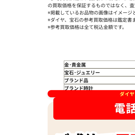
の買取価格を保証するものではなく、査
※掲載しているお品物の画像はイメージ
※ダイヤ、宝石の参考買取価格は鑑定書
※参考買取価格は全て税込金額です。
Pt･Pm900 ブラジル産パライバトルマ
モンド リング 0.28・0.25ct
参考買取価格
金･貴金属
173,000
円
金 買取
宝石･ジュエリー
2026年3月11日時点
金のインゴット 買取
宝石･ジュエリー買取
ブランド品
金のアクセサリー 買取
ダイヤモンド 買取
バッグ･小物 買取
ブランド時計
ダイヤ
金のリング 買取
エメラルド 買取
エルメス買取
ブランド時計 買取
金のネックレス 買取
ルビー 買取
シャネル買取
ロレックス 買取
金のブレスレット 買取
サファイア 買取
ルイ･ヴィトン 買取
パテック
フィリップ 買取
金のブローチ 買取
オパール 買取
カルティエ 買取
オーデマピゲ 買取
金のペンダントトップ 買取
トルマリン 買取
ティファニー 買取
カルティエ 買取
金の仏像 買取
翡翠 買取
ブルガリ 買取