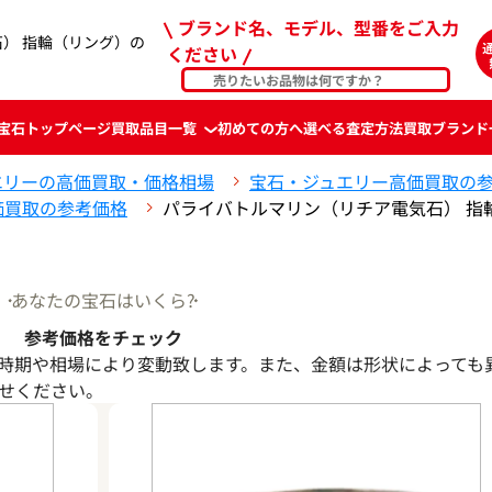
ブランド名、モデル、型番をご入力
） 指輪（リング）の
ください
宝石
トップページ
買取品目一覧
初めての方へ
選べる査定方法
買取ブランド
エリーの高価買取・価格相場
宝石・ジュエリー高価買取の
価買取の参考価格
パライバトルマリン（リチア電気石） 指
あなたの宝石はいくら?
参考価格をチェック
時期や相場により変動致します。また、金額は形状によっても
せください。