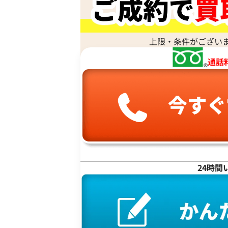
エルメス 買取
金杯 買取
パライバトルマリン 買取
ハリー･ウィンストン 買取
シャネル 買取
金歯 買取
パール 買取
ヴァンクリーフ&
アーペル 買取
オメガ 買取
金貨･銀貨 買取
上限・条件がござい
グッチ 買取
タグ・ホイヤー 買取
大判･小判 買取
通話
ブシュロン 買取
ブレゲ 買取
イエローゴールド 買取
Pt･Pm900 ブラジル産パライバトルマ
ミキモト 買取
リシャール・ミル
ピンクゴールド 買取
モンド リング 0.32・0.1ct
買取
ショーメ 買取
ホワイトゴールド 買取
ブライトリング
買取可能な商品をもっと見る
金コンビ 買取
参考買取価格
買取
プラチナ 買取
153,000
円
ヴァシュロン・コンスタンタン 
2025年11月10日時点
プラチナインゴット 買取
A. ランゲ&
Pt1000 買取
ゾーネ 買取
Pt950 買取
24時間
パネライ 買取
Pt900 買取
ブルガリ 買取
Pt850 買取
フランク ミュラー 買取
Pt&Pm 買取
IWC 買取
銀･シルバー 買取
買取可能な商品をもっと見る
パラジウム 買取