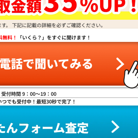
ます。 下記に記載の詳細を必ずご確認ください。
料無料！
「いくら？」をすぐに聞けます！
リン・ダイヤ
Pt･Pm900 パライバトルマリン・ダイヤモンド 
グ 0.26・D0.5ct
参考買取価格
ASK
買取
2025年6月10日時点
受付時間 9：00〜19：00
いつでも受付中！最短30秒で完了！