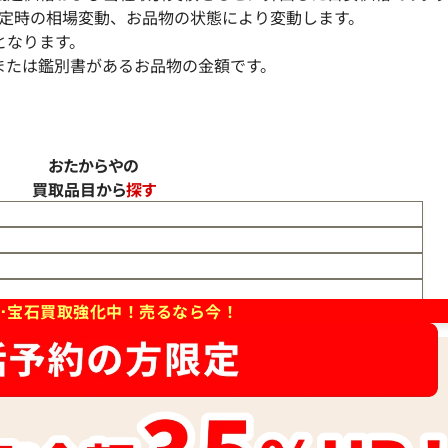
定時の相場変動、お品物の状態により変動します。
となります。
または鑑別書があるお品物の金額です。
リン・ダイヤ
Pt･Pm900 パライバトルマリン・ダイヤモンド 
おたからやの
グ 0.16・0.05ct
買取品目から
探す
参考買取価格
157,000
円
2026年6月11日時点
･宝石買取強化中！売るなら今！