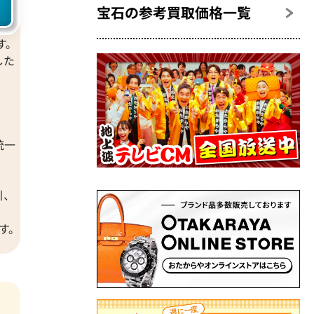
宝石の参考買取価格一覧
す。
した
イヤ
統一
引、
す。