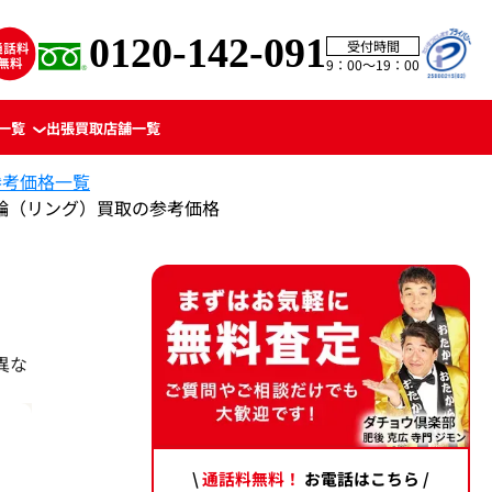
0120-142-091
受付時間
9：00〜19：00
一覧
出張買取
店舗一覧
参考価格一覧
輪（リング）買取の参考価格
異な
\
通話料無料！
お電話はこちら /