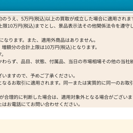
のうえ、5万円(税込)以上の買取が成立した場合に適用されま
上限10万円(税込)までとし、景品表示法その他関係法令を遵守
Pになります。また、適用外商品はありません。
リン・ダイヤ
Pt･Pm900 ブラジル産パライバトルマリン・ダ
増額分の合計上限は10万円(税込)となります。
モンド リング 0.39・0.46ct
す。
参考買取価格
かわらず、品目、状態、付属品、当日の市場相場その他の当社
ASK
ざいますので、予めご了承ください。
2026年6月11日時点
となるお取引に適用されます。同一または実質的に同一のお取
が合理的に判断した場合は、適用対象外となる場合がございま
たはお電話にてお問い合わせください。