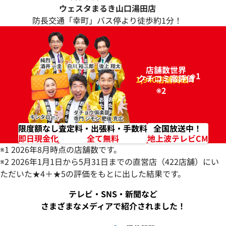
ウェスタまるき山口湯田店
防長交通「幸町」バス停より徒歩約1分！
店舗数世界
※1
クチコミ高評価
96.2%
1,940店舗突破！
※2
限度額なし
査定料・出張料・手数料
全国放送中！
即日現金化
全て無料
地上波テレビCM
※1 2026年8月時点の店舗数です。
※2 2026年1月1日から5月31日までの直営店（422店舗）にい
ただいた★4＋★5の評価をもとに出した結果です。
テレビ・SNS・新聞など
さまざまなメディアで紹介されました！