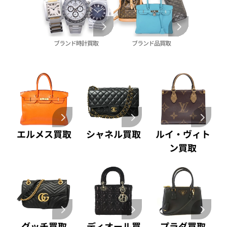
ブライトリング
買取可能な商品をもっと見る
金コンビ 買取
買取
プラチナ 買取
ヴァシュロン・コンスタンタン 買取
プラチナインゴット 買取
ブランド時計買取
ブランド品買取
A. ランゲ&
Pt1000 買取
ゾーネ 買取
Pt950 買取
パネライ 買取
Pt900 買取
ブルガリ 買取
Pt850 買取
フランク ミュラー 買取
Pt&Pm 買取
IWC 買取
銀･シルバー 買取
買取可能な商品をもっと見る
パラジウム 買取
エルメス買取
シャネル買取
ルイ・ヴィト
ン買取
グッチ買取
ディオール買
プラダ買取