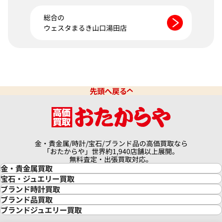
総合の
ウェスタまるき山口湯田店
先頭へ戻る
金・貴金属/時計/宝石/ブランド品の高価買取なら
「おたからや」世界約1,940店舗以上展開。
無料査定・出張買取対応。
金・貴金属買取
金買取
宝石・ジュエリー買取
金の相場価格情報
宝石・ジュエリー買取
ブランド時計買取
金の参考買取価格一覧
ダイヤモンド買取
時計買取
ブランド品買取
インゴット買取
ダイヤモンド・宝石の参考価格一覧
ロレックス買取
ブランド買取
ブランドジュエリー買取
インゴットの相場価格情報
リング・結婚指輪買取
ロレックス デイトナ買取
ルイ・ヴィトン買取
カルティエ買取