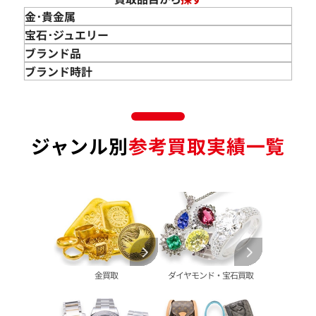
金･貴金属
金 買取
宝石･ジュエリー
金のインゴット 買取
宝石･ジュエリー買取
ブランド品
金のアクセサリー 買取
ダイヤモンド 買取
バッグ･小物 買取
ブランド時計
金のリング 買取
エメラルド 買取
エルメス買取
ブランド時計 買取
金のネックレス 買取
ルビー 買取
シャネル買取
ロレックス 買取
金のブレスレット 買取
サファイア 買取
ルイ･ヴィトン 買取
パテック
ジャンル別
参考買取実績一覧
フィリップ 買取
金のブローチ 買取
オパール 買取
カルティエ 買取
オーデマピゲ 買取
金のペンダントトップ 買取
トルマリン 買取
ティファニー 買取
カルティエ 買取
金の仏像 買取
翡翠 買取
ブルガリ 買取
エルメス 買取
金杯 買取
パライバトルマリン 買取
ハリー･ウィンストン 買取
シャネル 買取
金歯 買取
パール 買取
ヴァンクリーフ&
アーペル 買取
オメガ 買取
金貨･銀貨 買取
グッチ 買取
タグ・ホイヤー 買取
大判･小判 買取
ブシュロン 買取
ブレゲ 買取
イエローゴールド 買取
金買取
ダイヤモンド・宝石買取
ミキモト 買取
リシャール・ミル
ピンクゴールド 買取
買取
ショーメ 買取
ホワイトゴールド 買取