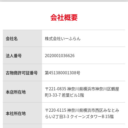
24金買取
エメラルド買取
ロレックス サブマリーナー買取
ルイ・ヴィトン買取の参考価格一覧
ティファニー買取
24金の相場価格情報
サファイア買取
ロレックス GMTマスター買取
エルメス買取
ブルガリ買取
18金買取
ルビー買取
ロレックス エクスプローラー買取
会社概要
エルメス バーキン買取
ヴァンクリーフ＆アーペル買取
18金の相場価格情報
ヒスイ買取
ロレックス デイトジャスト買取
エルメス ケリー買取
ハリーウィンストン買取
金のアクセサリー買取
オパール買取
ロレックス 買取の参考価格一覧
エルメス買取の参考価格一覧
クロムハーツ買取
金貨買取
トパーズ買取
パテック フィリップ買取
シャネル買取
フレッド買取
貴金属買取
タンザナイト買取
パテック フィリップノーチラス買取
シャネル マトラッセ買取
ショーメ買取
会社名
株式会社いーふらん
プラチナ買取
アメジスト買取
オーデマ ピゲ買取
シャネル買取の参考価格一覧
ショパール買取
銀・シルバー買取
パライバトルマリン買取
オーデマ ピゲ ロイヤルオーク買取
ディオール買取
タサキ買取
パラジウム買取
キャッツアイ買取
ヴァシュロン・コンスタンタン買取
セリーヌ買取
法人番号
2020001036626
ダミアーニ買取
アレキサンドライト買取
A.ランゲ&ゾーネ買取
フェンディ買取
ピアジェ買取
ガーネット買取
ブレゲ買取
グッチ買取
ブシュロン買取
アクアマリン買取
オメガ買取
プラダ買取
古物商許可証番号
第451380001308号
モーブッサン買取
ウブロ買取
ミキモト買取
IWC買取
グラフ買取
〒221-0835 神奈川県横浜市神奈川区鶴屋
カルティエ買取
本店所在地
フランク ミュラー買取
町3-33-7 若葉ビル1階
リシャール・ミル買取
タグ・ホイヤー買取
〒220-6115 神奈川県横浜市西区みなとみ
パネライ買取
本社所在地
らい2丁目3-3 クイーンズタワーB 15階
チューダー（チュードル）買取