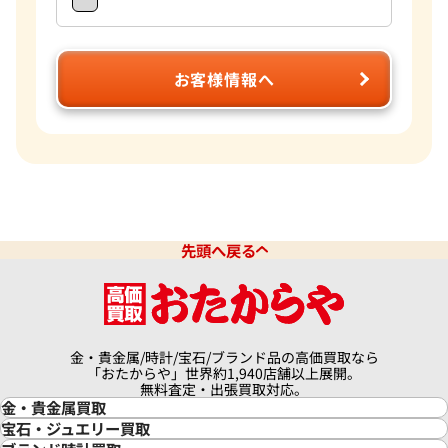
お客様情報へ
先頭へ戻る
金・貴金属/時計/宝石/ブランド品の高価買取なら
「おたからや」世界約1,940店舗以上展開。
無料査定・出張買取対応。
金・貴金属買取
金買取
宝石・ジュエリー買取
金の相場価格情報
宝石・ジュエリー買取