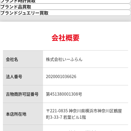
ブランド時計買取
金の参考買取価格一覧
ダイヤモンド買取
時計買取
ブランド品買取
インゴット買取
ダイヤモンド・宝石の参考価格一覧
ロレックス買取
ブランド買取
ブランドジュエリー買取
インゴットの相場価格情報
リング・結婚指輪買取
ロレックス デイトナ買取
ルイ・ヴィトン買取
カルティエ買取
24金買取
エメラルド買取
ロレックス サブマリーナー買取
ルイ・ヴィトン買取の参考価格一覧
ティファニー買取
24金の相場価格情報
サファイア買取
ロレックス GMTマスター買取
エルメス買取
ブルガリ買取
18金買取
ルビー買取
ロレックス エクスプローラー買取
会社概要
エルメス バーキン買取
ヴァンクリーフ＆アーペル買取
18金の相場価格情報
ヒスイ買取
ロレックス デイトジャスト買取
エルメス ケリー買取
ハリーウィンストン買取
金のアクセサリー買取
オパール買取
ロレックス 買取の参考価格一覧
エルメス買取の参考価格一覧
クロムハーツ買取
金貨買取
トパーズ買取
パテック フィリップ買取
シャネル買取
フレッド買取
貴金属買取
タンザナイト買取
パテック フィリップノーチラス買取
シャネル マトラッセ買取
ショーメ買取
会社名
株式会社いーふらん
プラチナ買取
アメジスト買取
オーデマ ピゲ買取
シャネル買取の参考価格一覧
ショパール買取
銀・シルバー買取
パライバトルマリン買取
オーデマ ピゲ ロイヤルオーク買取
ディオール買取
タサキ買取
パラジウム買取
キャッツアイ買取
ヴァシュロン・コンスタンタン買取
セリーヌ買取
法人番号
2020001036626
ダミアーニ買取
アレキサンドライト買取
A.ランゲ&ゾーネ買取
フェンディ買取
ピアジェ買取
ガーネット買取
ブレゲ買取
グッチ買取
ブシュロン買取
アクアマリン買取
オメガ買取
プラダ買取
古物商許可証番号
第451380001308号
モーブッサン買取
ウブロ買取
ミキモト買取
IWC買取
グラフ買取
〒221-0835 神奈川県横浜市神奈川区鶴屋
カルティエ買取
本店所在地
フランク ミュラー買取
町3-33-7 若葉ビル1階
リシャール・ミル買取
タグ・ホイヤー買取