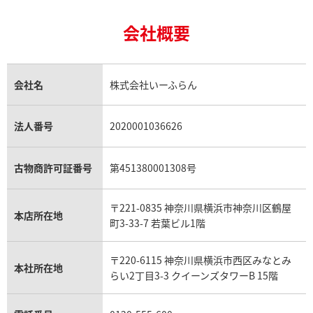
ルイ・ヴィトン買取の参考価格一覧
ティファニー買取
24金の相場価格情報
サファイア買取
ロレックス GMTマスター買取
エルメス買取
ブルガリ買取
18金買取
ルビー買取
ロレックス エクスプローラー買取
会社概要
エルメス バーキン買取
ヴァンクリーフ＆アーペル買取
18金の相場価格情報
ヒスイ買取
ロレックス デイトジャスト買取
エルメス ケリー買取
ハリーウィンストン買取
金のアクセサリー買取
オパール買取
ロレックス 買取の参考価格一覧
エルメス買取の参考価格一覧
クロムハーツ買取
金貨買取
トパーズ買取
パテック フィリップ買取
シャネル買取
フレッド買取
貴金属買取
タンザナイト買取
パテック フィリップノーチラス買取
シャネル マトラッセ買取
ショーメ買取
会社名
株式会社いーふらん
プラチナ買取
アメジスト買取
オーデマ ピゲ買取
シャネル買取の参考価格一覧
ショパール買取
銀・シルバー買取
パライバトルマリン買取
オーデマ ピゲ ロイヤルオーク買取
ディオール買取
タサキ買取
パラジウム買取
キャッツアイ買取
ヴァシュロン・コンスタンタン買取
セリーヌ買取
法人番号
2020001036626
ダミアーニ買取
アレキサンドライト買取
A.ランゲ&ゾーネ買取
フェンディ買取
ピアジェ買取
ガーネット買取
ブレゲ買取
グッチ買取
ブシュロン買取
アクアマリン買取
オメガ買取
プラダ買取
古物商許可証番号
第451380001308号
モーブッサン買取
ウブロ買取
ミキモト買取
IWC買取
グラフ買取
〒221-0835 神奈川県横浜市神奈川区鶴屋
カルティエ買取
本店所在地
フランク ミュラー買取
町3-33-7 若葉ビル1階
リシャール・ミル買取
タグ・ホイヤー買取
〒220-6115 神奈川県横浜市西区みなとみ
パネライ買取
本社所在地
らい2丁目3-3 クイーンズタワーB 15階
チューダー（チュードル）買取