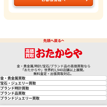
先頭へ戻る
金・貴金属/時計/宝石/ブランド品の高価買取なら
「おたからや」世界約1,940店舗以上展開。
無料査定・出張買取対応。
金・貴金属買取
金買取
宝石・ジュエリー買取
金の相場価格情報
宝石・ジュエリー買取
ブランド時計買取
金の参考買取価格一覧
ダイヤモンド買取
時計買取
ブランド品買取
インゴット買取
ダイヤモンド・宝石の参考価格一覧
ロレックス買取
ブランド買取
ブランドジュエリー買取
インゴットの相場価格情報
リング・結婚指輪買取
ロレックス デイトナ買取
ルイ・ヴィトン買取
カルティエ買取
24金買取
エメラルド買取
ロレックス サブマリーナー買取