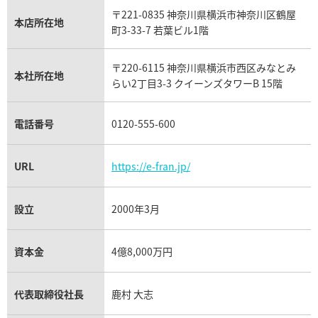
IWC買取
グラフ買取
〒221-0835 神奈川県横浜市神奈川区鶴屋
カルティエ買取
本店所在地
フランク ミュラー買取
町3-33-7 若葉ビル1階
リシャール・ミル買取
タグ・ホイヤー買取
〒220-6115 神奈川県横浜市西区みなとみ
パネライ買取
本社所在地
らい2丁目3-3 クイーンズタワーB 15階
チューダー（チュードル）買取
電話番号
0120-555-600
URL
https://e-fran.jp/
設立
2000年3月
資本金
4億8,000万円
代表取締役社長
鹿村 大志