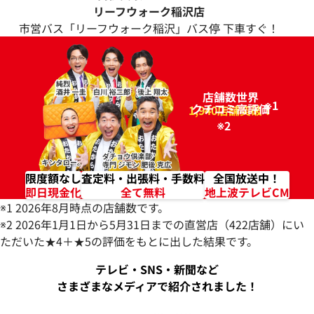
リーフウォーク稲沢店
市営バス「リーフウォーク稲沢」バス停 下車すぐ！
店舗数世界
※1
クチコミ高評価
96.2%
1,940店舗突破！
※2
限度額なし
査定料・出張料・手数料
全国放送中！
即日現金化
全て無料
地上波テレビCM
※1 2026年8月時点の店舗数です。
※2 2026年1月1日から5月31日までの直営店（422店舗）にい
ただいた★4＋★5の評価をもとに出した結果です。
テレビ・SNS・新聞など
さまざまなメディアで紹介されました！