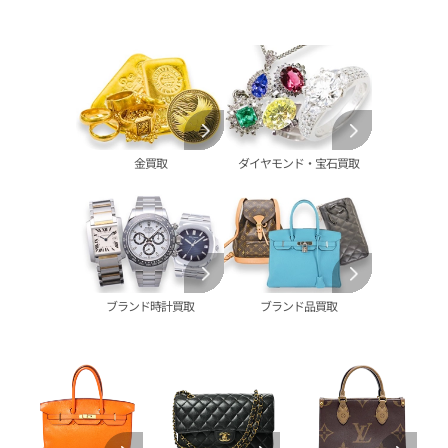
オーデマピゲ 買取
金のペンダントトップ 買取
トルマリン 買取
ティファニー 買取
カルティエ 買取
金の仏像 買取
翡翠 買取
ブルガリ 買取
エルメス 買取
金杯 買取
パライバトルマリン 買取
ハリー･ウィンストン 買取
シャネル 買取
金歯 買取
パール 買取
ヴァンクリーフ&
アーペル 買取
オメガ 買取
金貨･銀貨 買取
グッチ 買取
タグ・ホイヤー 買取
大判･小判 買取
ブシュロン 買取
ブレゲ 買取
イエローゴールド 買取
金買取
ダイヤモンド・宝石買取
ミキモト 買取
リシャール・ミル
ピンクゴールド 買取
買取
ショーメ 買取
ホワイトゴールド 買取
ブライトリング
買取可能な商品をもっと見る
金コンビ 買取
買取
プラチナ 買取
ヴァシュロン・コンスタンタン 買取
プラチナインゴット 買取
ブランド時計買取
ブランド品買取
A. ランゲ&
Pt1000 買取
ゾーネ 買取
Pt950 買取
パネライ 買取
Pt900 買取
ブルガリ 買取
Pt850 買取
フランク ミュラー 買取
Pt&Pm 買取
IWC 買取
銀･シルバー 買取