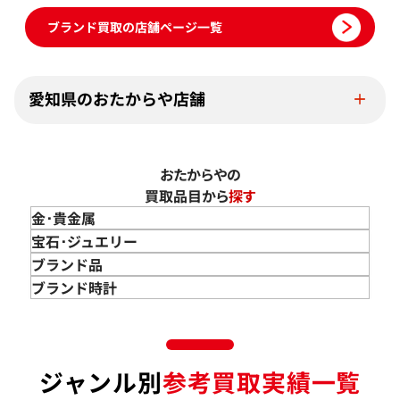
ブランド買取の店舗ページ一覧
愛知県のおたからや店舗
おたからやの
買取品目から
探す
金･貴金属
金 買取
宝石･ジュエリー
金のインゴット 買取
宝石･ジュエリー買取
ブランド品
金のアクセサリー 買取
ダイヤモンド 買取
バッグ･小物 買取
ブランド時計
金のリング 買取
エメラルド 買取
エルメス買取
ブランド時計 買取
金のネックレス 買取
ルビー 買取
シャネル買取
ロレックス 買取
金のブレスレット 買取
サファイア 買取
ルイ･ヴィトン 買取
パテック
ジャンル別
参考買取実績一覧
フィリップ 買取
金のブローチ 買取
オパール 買取
カルティエ 買取