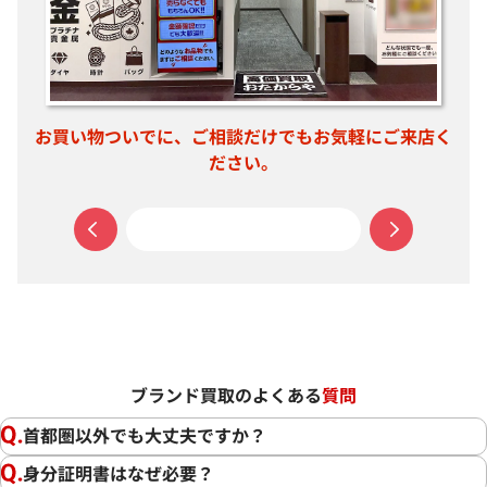
店く
思い出のお品物も丁寧に拝見いたします。
お
ブランド買取のよくある
質問
首都圏以外でも大丈夫ですか？
身分証明書はなぜ必要？