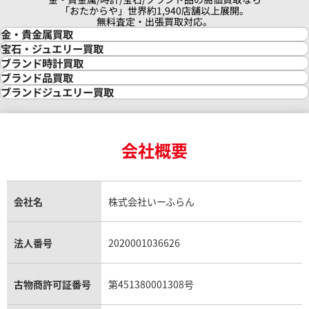
「おたからや」世界約1,940店舗以上展開。
無料査定・出張買取対応。
金・貴金属買取
金買取
宝石・ジュエリー買取
金の相場価格情報
宝石・ジュエリー買取
ブランド時計買取
金の参考買取価格一覧
ダイヤモンド買取
時計買取
ブランド品買取
インゴット買取
ダイヤモンド・宝石の参考価格一覧
ロレックス買取
ブランド買取
ブランドジュエリー買取
インゴットの相場価格情報
リング・結婚指輪買取
ロレックス デイトナ買取
ルイ・ヴィトン買取
カルティエ買取
24金買取
エメラルド買取
ロレックス サブマリーナー買取
ルイ・ヴィトン買取の参考価格一覧
ティファニー買取
24金の相場価格情報
サファイア買取
ロレックス GMTマスター買取
エルメス買取
ブルガリ買取
18金買取
ルビー買取
ロレックス エクスプローラー買取
会社概要
エルメス バーキン買取
ヴァンクリーフ＆アーペル買取
18金の相場価格情報
ヒスイ買取
ロレックス デイトジャスト買取
エルメス ケリー買取
ハリーウィンストン買取
金のアクセサリー買取
オパール買取
ロレックス 買取の参考価格一覧
エルメス買取の参考価格一覧
クロムハーツ買取
金貨買取
トパーズ買取
パテック フィリップ買取
シャネル買取
フレッド買取
貴金属買取
タンザナイト買取
パテック フィリップノーチラス買取
シャネル マトラッセ買取
ショーメ買取
会社名
株式会社いーふらん
プラチナ買取
アメジスト買取
オーデマ ピゲ買取
シャネル買取の参考価格一覧
ショパール買取
銀・シルバー買取
パライバトルマリン買取
オーデマ ピゲ ロイヤルオーク買取
ディオール買取
タサキ買取
パラジウム買取
キャッツアイ買取
ヴァシュロン・コンスタンタン買取
セリーヌ買取
法人番号
2020001036626
ダミアーニ買取
アレキサンドライト買取
A.ランゲ&ゾーネ買取
フェンディ買取
ピアジェ買取
ガーネット買取
ブレゲ買取
グッチ買取
ブシュロン買取
アクアマリン買取
オメガ買取
プラダ買取
古物商許可証番号
第451380001308号
モーブッサン買取
ウブロ買取
ミキモト買取