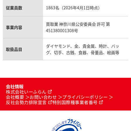
従業員数
1863名（2026年4月1日時点）
買取業 神奈川県公安委員会 許可 第
事業内容
451380001308号
ダイヤモンド、金、貴金属、時計、バッ
取扱品目
グ、切手、古銭、食器、骨董品、絵画等
会社情報
株式会社いーふらん
会社概要
お問い合わせ
プライバシーポリシー
反社会勢力排除宣言
特別国際種事業者番号