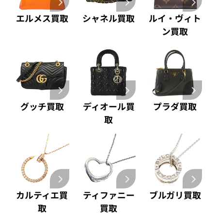
買取可能な商品をもっと見る
パラジウム 買取
エルメス買取
シャネル買取
ルイ・ヴィト
ン買取
グッチ買取
ディオール買
プラダ買取
取
カルティエ買
ティファニー
ブルガリ買取
取
買取