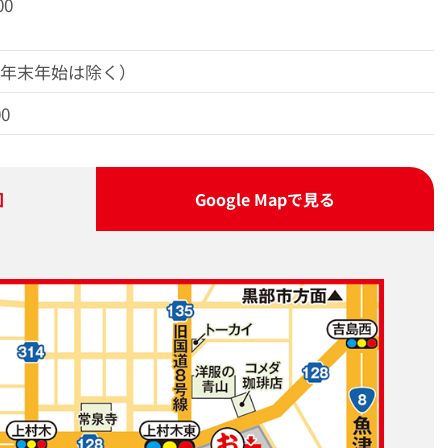
00
（年末年始は除く）
00
図
Google Map
で見る