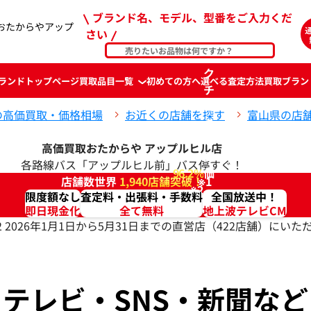
ブランド名、モデル、型番をご入力くだ
おたからやアップ
さい
ク
ランド
トップページ
買取品目一覧
初めての方へ
選べる査定方法
買取ブラン
チ
コ
の高価買取・価格相場
お近くの店舗を探す
富山県の店
ミ
高
高価買取おたからや
アップルヒル店
評
各路線バス「アップルヒル前」バス停すぐ！
96.2%
価
店舗数世界
1,940店舗突破！
※1
※2
限度額なし
査定料・出張料・手数料
全国放送中！
即日現金化
全て無料
地上波テレビCM
2 2026年1月1日から5月31日までの直営店（422店舗）に
テレビ・SNS・新聞など