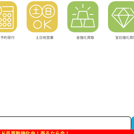
店予約受付
土日祝営業
金強化買取
宝石強化買
ンド品買取強化中！売るなら今！