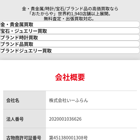
金・貴金属/時計/宝石/ブランド品の高価買取なら
「おたからや」世界約1,940店舗以上展開。
無料査定・出張買取対応。
金・貴金属買取
金買取
宝石・ジュエリー買取
金の相場価格情報
宝石・ジュエリー買取
ブランド時計買取
金の参考買取価格一覧
ダイヤモンド買取
時計買取
ブランド品買取
インゴット買取
ダイヤモンド・宝石の参考価格一覧
ロレックス買取
ブランド買取
ブランドジュエリー買取
インゴットの相場価格情報
リング・結婚指輪買取
ロレックス デイトナ買取
ルイ・ヴィトン買取
カルティエ買取
24金買取
エメラルド買取
ロレックス サブマリーナー買取
ルイ・ヴィトン買取の参考価格一覧
ティファニー買取
24金の相場価格情報
サファイア買取
ロレックス GMTマスター買取
エルメス買取
ブルガリ買取
18金買取
ルビー買取
ロレックス エクスプローラー買取
会社概要
エルメス バーキン買取
ヴァンクリーフ＆アーペル買取
18金の相場価格情報
ヒスイ買取
ロレックス デイトジャスト買取
エルメス ケリー買取
ハリーウィンストン買取
金のアクセサリー買取
オパール買取
ロレックス 買取の参考価格一覧
エルメス買取の参考価格一覧
クロムハーツ買取
金貨買取
トパーズ買取
パテック フィリップ買取
シャネル買取
フレッド買取
貴金属買取
タンザナイト買取
パテック フィリップノーチラス買取
シャネル マトラッセ買取
ショーメ買取
会社名
株式会社いーふらん
プラチナ買取
アメジスト買取
オーデマ ピゲ買取
シャネル買取の参考価格一覧
ショパール買取
銀・シルバー買取
パライバトルマリン買取
オーデマ ピゲ ロイヤルオーク買取
ディオール買取
タサキ買取
パラジウム買取
キャッツアイ買取
ヴァシュロン・コンスタンタン買取
セリーヌ買取
法人番号
2020001036626
ダミアーニ買取
アレキサンドライト買取
A.ランゲ&ゾーネ買取
フェンディ買取
ピアジェ買取
ガーネット買取
ブレゲ買取
グッチ買取
ブシュロン買取
アクアマリン買取
オメガ買取
プラダ買取
古物商許可証番号
第451380001308号
モーブッサン買取