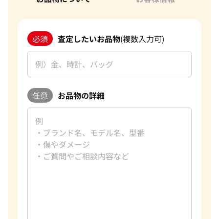
必須
査定したいお品物
(複数入力可)
任意
お品物の詳細