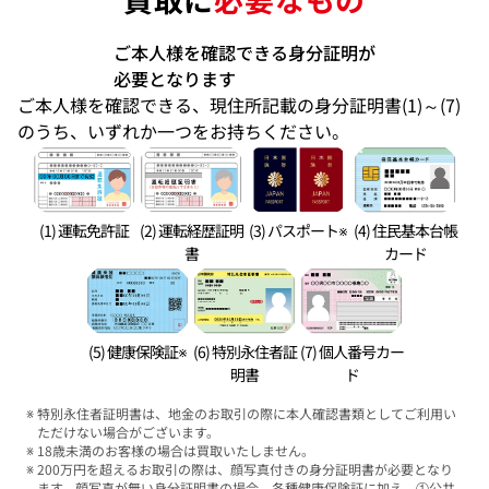
ご本人様を確認できる身分証明が
必要となります
ご本人様を確認できる、現住所記載の身分証明書(1)～(7)
のうち、いずれか一つをお持ちください。
(1) 運転免許証
(2) 運転経歴証明
(3) パスポート※
(4) 住民基本台帳
書
カード
(5) 健康保険証※
(6) 特別永住者証
(7) 個人番号カー
明書
ド
特別永住者証明書は、地金のお取引の際に本人確認書類としてご利用い
ただけない場合がございます。
18歳未満のお客様の場合は買取いたしません。
200万円を超えるお取引の際は、顔写真付きの身分証明書が必要となり
ます。顔写真が無い身分証明書の場合、各種健康保険証に加え、①公共