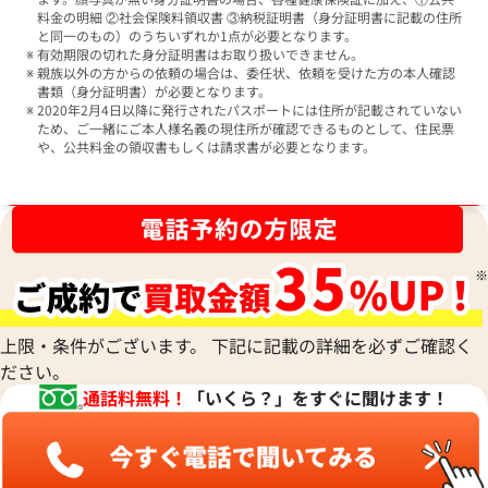
料金の明細 ②社会保険料領収書 ③納税証明書（身分証明書に記載の住所
と同一のもの）のうちいずれか1点が必要となります。
有効期限の切れた身分証明書はお取り扱いできません。
親族以外の方からの依頼の場合は、委任状、依頼を受けた方の本人確認
書類（身分証明書）が必要となります。
2020年2月4日以降に発行されたパスポートには住所が記載されていない
ため、ご一緒にご本人様名義の現住所が確認できるものとして、住民票
や、公共料金の領収書もしくは請求書が必要となります。
ブランド品買取強化中！売るなら今！
上限・条件がございます。 下記に記載の詳細を必ずご確認く
ださい。
通話料無料！
「いくら？」をすぐに聞けます！