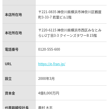
ウブロ買取
ミキモト買取
IWC買取
グラフ買取
〒221-0835 神奈川県横浜市神奈川区鶴屋
カルティエ買取
本店所在地
フランク ミュラー買取
町3-33-7 若葉ビル1階
リシャール・ミル買取
タグ・ホイヤー買取
〒220-6115 神奈川県横浜市西区みなとみ
パネライ買取
本社所在地
らい2丁目3-3 クイーンズタワーB 15階
チューダー（チュードル）買取
電話番号
0120-555-600
URL
https://e-fran.jp/
設立
2000年3月
資本金
4億8,000万円
代表取締役社長
鹿村 大志