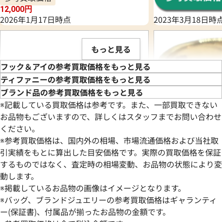
12,000
円
2026年1月17日時点
2023年3月18日時
もっと見る
フック＆アイの参考買取価格をもっと見る
ティファニーの参考買取価格をもっと見る
ブランド品の参考買取価格をもっと見る
※記載している買取価格は参考です。また、一部買取できない
お品物もございますので、詳しくはスタッフまでお問い合わせ
ください。
※参考買取価格は、国内外の相場、市場流通価格および当社取
引実績をもとに算出した目安価格です。実際の買取価格を保証
するものではなく、査定時の相場変動、お品物の状態により変
動します。
ティファニー フック＆アイ リング
ティファニー フッ
※掲載しているお品物の画像はイメージとなります。
参考買取価格
参考買取価格
※バッグ、ブランドジュエリーの参考買取価格はギャランティ
ASK
ASK
ー(保証書)、付属品が揃ったお品物の金額です。