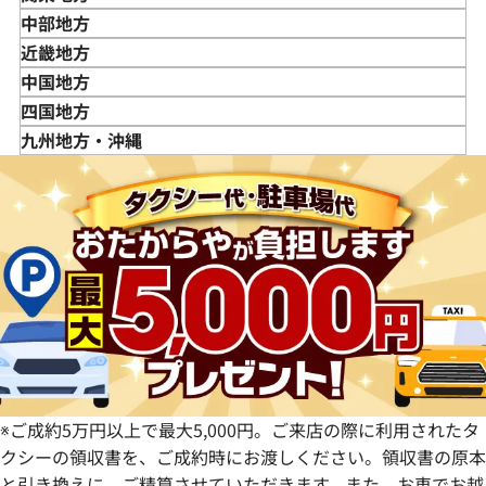
岩手県
東京都
中部地方
宮城県
神奈川県
新潟県
近畿地方
秋田県
埼玉県
富山県
三重県
中国地方
山形県
千葉県
石川県
滋賀県
鳥取県
四国地方
福島県
茨城県
山梨県
京都府
島根県
徳島県
九州地方・沖縄
栃木県
長野県
大阪府
岡山県
香川県
福岡県
群馬県
岐阜県
兵庫県
広島県
愛媛県
佐賀県
静岡県
奈良県
山口県
長崎県
愛知県
和歌山県
熊本県
大分県
宮崎県
鹿児島県
※ご成約5万円以上で最大5,000円。ご来店の際に利用されたタ
クシーの領収書を、ご成約時にお渡しください。領収書の原本
と引き換えに、ご精算させていただきます。また、お車でお越