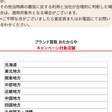
合、
その他当特典の趣旨に反する利用と当社が合理的に判断した場
合は、適用対象外となる場合がございます。
※ご不明な点がございましたら査定員またはお電話にてお問い
合わせください。
ブランド買取 おたからや
キャンペーン対象店舗
北海道
東北地方
青森県
関東地方
岩手県
東京都
中部地方
宮城県
神奈川県
新潟県
近畿地方
秋田県
埼玉県
富山県
三重県
中国地方
山形県
千葉県
石川県
滋賀県
鳥取県
四国地方
福島県
茨城県
山梨県
京都府
島根県
徳島県
九州地方・沖縄