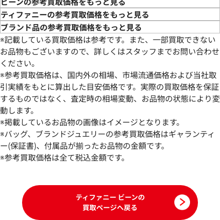
ビーンの参考買取価格をもっと見る
ティファニーの参考買取価格をもっと見る
ブランド品の参考買取価格をもっと見る
※記載している買取価格は参考です。また、一部買取できない
お品物もございますので、詳しくはスタッフまでお問い合わせ
ください。
※参考買取価格は、国内外の相場、市場流通価格および当社取
引実績をもとに算出した目安価格です。実際の買取価格を保証
するものではなく、査定時の相場変動、お品物の状態により変
動します。
ティファニー ビーン ピアス イヤリング
ティファニー エル
※掲載しているお品物の画像はイメージとなります。
ズネックレス
※バッグ、ブランドジュエリーの参考買取価格はギャランティ
参考買取価格
参考買取価格
ー(保証書)、付属品が揃ったお品物の金額です。
112,000
※参考買取価格は全て税込金額です。
円
40,000
円
2026年3月17日時点
2022年5月18日時
ティファニー ビーンの
買取ページへ戻る