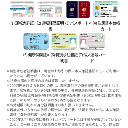
(1) 運転免許証
(2) 運転経歴証明
(3) パスポート※
(4) 住民基本台帳
書
カード
(5) 健康保険証※
(6) 特別永住者証
(7) 個人番号カー
明書
ド
特別永住者証明書は、地金のお取引の際に本人確認書類としてご利用い
ただけない場合がございます。
18歳未満のお客様の場合は買取いたしません。
200万円を超えるお取引の際は、顔写真付きの身分証明書が必要となり
ます。顔写真が無い身分証明書の場合、各種健康保険証に加え、①公共
料金の明細 ②社会保険料領収書 ③納税証明書（身分証明書に記載の住所
と同一のもの）のうちいずれか1点が必要となります。
有効期限の切れた身分証明書はお取り扱いできません。
親族以外の方からの依頼の場合は、委任状、依頼を受けた方の本人確認
書類（身分証明書）が必要となります。
2020年2月4日以降に発行されたパスポートには住所が記載されていない
ため、ご一緒にご本人様名義の現住所が確認できるものとして、住民票