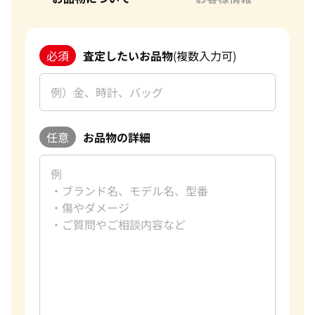
必須
査定したいお品物
(複数入力可)
任意
お品物の詳細