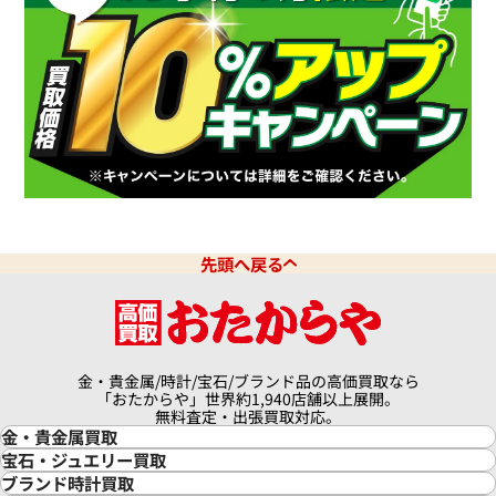
先頭へ戻る
金・貴金属/時計/宝石/ブランド品の高価買取なら
「おたからや」世界約1,940店舗以上展開。
無料査定・出張買取対応。
金・貴金属買取
金買取
宝石・ジュエリー買取
金の相場価格情報
宝石・ジュエリー買取
ブランド時計買取