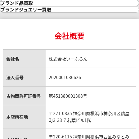
金の参考買取価格一覧
ダイヤモンド買取
時計買取
ブランド品買取
インゴット買取
ダイヤモンド・宝石の参考価格一覧
ロレックス買取
ブランド買取
ブランドジュエリー買取
インゴットの相場価格情報
リング・結婚指輪買取
ロレックス デイトナ買取
ルイ・ヴィトン買取
カルティエ買取
24金買取
エメラルド買取
ロレックス サブマリーナー買取
ルイ・ヴィトン買取の参考価格一覧
ティファニー買取
24金の相場価格情報
サファイア買取
ロレックス GMTマスター買取
エルメス買取
ブルガリ買取
18金買取
ルビー買取
ロレックス エクスプローラー買取
会社概要
エルメス バーキン買取
ヴァンクリーフ＆アーペル買取
18金の相場価格情報
ヒスイ買取
ロレックス デイトジャスト買取
エルメス ケリー買取
ハリーウィンストン買取
金のアクセサリー買取
オパール買取
ロレックス 買取の参考価格一覧
エルメス買取の参考価格一覧
クロムハーツ買取
金貨買取
トパーズ買取
パテック フィリップ買取
シャネル買取
フレッド買取
貴金属買取
タンザナイト買取
パテック フィリップノーチラス買取
シャネル マトラッセ買取
ショーメ買取
会社名
株式会社いーふらん
プラチナ買取
アメジスト買取
オーデマ ピゲ買取
シャネル買取の参考価格一覧
ショパール買取
銀・シルバー買取
パライバトルマリン買取
オーデマ ピゲ ロイヤルオーク買取
ディオール買取
タサキ買取
パラジウム買取
キャッツアイ買取
ヴァシュロン・コンスタンタン買取
セリーヌ買取
法人番号
2020001036626
ダミアーニ買取
アレキサンドライト買取
A.ランゲ&ゾーネ買取
フェンディ買取
ピアジェ買取
ガーネット買取
ブレゲ買取
グッチ買取
ブシュロン買取
アクアマリン買取
オメガ買取
プラダ買取
古物商許可証番号
第451380001308号
モーブッサン買取
ウブロ買取
ミキモト買取
IWC買取
グラフ買取
〒221-0835 神奈川県横浜市神奈川区鶴屋
カルティエ買取
本店所在地
フランク ミュラー買取
町3-33-7 若葉ビル1階
リシャール・ミル買取
タグ・ホイヤー買取
〒220-6115 神奈川県横浜市西区みなとみ