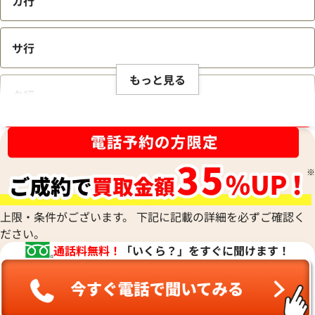
カ行
サ行
もっと見る
タ行
ブランド品買取強化中！売るなら今！
ナ行
ハ行
上限・条件がございます。 下記に記載の詳細を必ずご確認く
ださい。
マ行
通話料無料！
「いくら？」をすぐに聞けます！
ヤ行