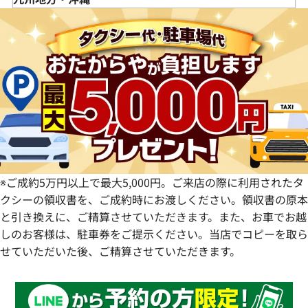
栃木県
長野県
大阪府
岡山県
香川県
福岡県
群馬県
岐阜県
兵庫県
広島県
愛媛県
佐賀県
静岡県
奈良県
山口県
長崎県
愛知県
和歌山県
熊本県
大分県
宮崎県
鹿児島県
※ご成約5万円以上で最大5,000円。ご来店の際に利用されたタ
クシーの領収書を、ご成約時にお渡しください。領収書の原本
と引き換えに、ご精算させていただきます。また、お車でお越
しのお客様は、駐車券をご提示ください。当店でコピーを取ら
せていただいた後、ご精算させていただきます。