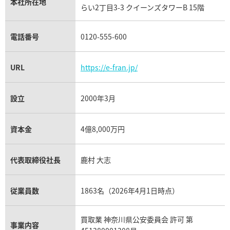
パネライ買取
本社所在地
らい2丁目3-3 クイーンズタワーB 15階
チューダー（チュードル）買取
電話番号
0120-555-600
URL
https://e-fran.jp/
設立
2000年3月
資本金
4億8,000万円
代表取締役社長
鹿村 大志
従業員数
1863名（2026年4月1日時点）
買取業 神奈川県公安委員会 許可 第
事業内容