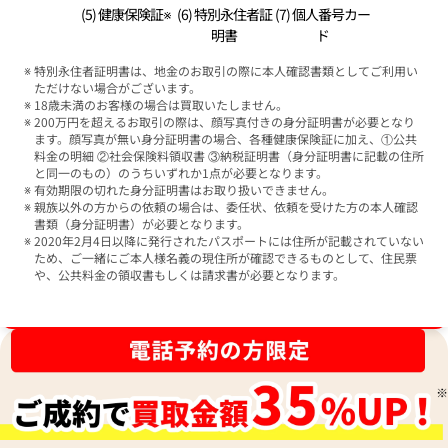
(5) 健康保険証※
(6) 特別永住者証
(7) 個人番号カー
明書
ド
特別永住者証明書は、地金のお取引の際に本人確認書類としてご利用い
ただけない場合がございます。
18歳未満のお客様の場合は買取いたしません。
200万円を超えるお取引の際は、顔写真付きの身分証明書が必要となり
ます。顔写真が無い身分証明書の場合、各種健康保険証に加え、①公共
料金の明細 ②社会保険料領収書 ③納税証明書（身分証明書に記載の住所
と同一のもの）のうちいずれか1点が必要となります。
有効期限の切れた身分証明書はお取り扱いできません。
親族以外の方からの依頼の場合は、委任状、依頼を受けた方の本人確認
書類（身分証明書）が必要となります。
2020年2月4日以降に発行されたパスポートには住所が記載されていない
ため、ご一緒にご本人様名義の現住所が確認できるものとして、住民票
や、公共料金の領収書もしくは請求書が必要となります。
ブランド品買取強化中！売るなら今！