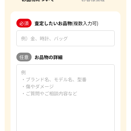
必須
査定したいお品物
(複数入力可)
任意
お品物の詳細