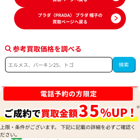
プラダ（PRADA） プラダ 帽子の
買取ページへ戻る
参考買取価格を調べる
プラダ バケットハット バージンウール
プラダ バケットハ
参考買取価格
参考買取価格
ブランド品買取強化中！売るなら今！
28,000
円
27,000
円
2026年5月3日時点
2026年6月3日時点
上限・条件がございます。 下記に記載の詳細を必ずご確認く
ださい。