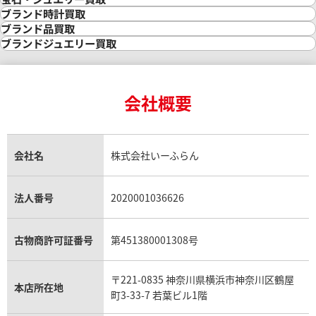
金の相場価格情報
宝石・ジュエリー買取
ブランド時計買取
金の参考買取価格一覧
ダイヤモンド買取
時計買取
ブランド品買取
インゴット買取
ダイヤモンド・宝石の参考価格一覧
ロレックス買取
ブランド買取
ブランドジュエリー買取
インゴットの相場価格情報
リング・結婚指輪買取
ロレックス デイトナ買取
ルイ・ヴィトン買取
カルティエ買取
24金買取
エメラルド買取
ロレックス サブマリーナー買取
ルイ・ヴィトン買取の参考価格一覧
ティファニー買取
24金の相場価格情報
サファイア買取
ロレックス GMTマスター買取
エルメス買取
ブルガリ買取
18金買取
ルビー買取
ロレックス エクスプローラー買取
会社概要
エルメス バーキン買取
ヴァンクリーフ＆アーペル買取
18金の相場価格情報
ヒスイ買取
ロレックス デイトジャスト買取
エルメス ケリー買取
ハリーウィンストン買取
金のアクセサリー買取
オパール買取
ロレックス 買取の参考価格一覧
エルメス買取の参考価格一覧
クロムハーツ買取
金貨買取
トパーズ買取
パテック フィリップ買取
シャネル買取
フレッド買取
貴金属買取
タンザナイト買取
パテック フィリップノーチラス買取
シャネル マトラッセ買取
ショーメ買取
会社名
株式会社いーふらん
プラチナ買取
アメジスト買取
オーデマ ピゲ買取
シャネル買取の参考価格一覧
ショパール買取
銀・シルバー買取
パライバトルマリン買取
オーデマ ピゲ ロイヤルオーク買取
ディオール買取
タサキ買取
パラジウム買取
キャッツアイ買取
ヴァシュロン・コンスタンタン買取
セリーヌ買取
法人番号
2020001036626
ダミアーニ買取
アレキサンドライト買取
A.ランゲ&ゾーネ買取
フェンディ買取
ピアジェ買取
ガーネット買取
ブレゲ買取
グッチ買取
ブシュロン買取
アクアマリン買取
オメガ買取
プラダ買取
古物商許可証番号
第451380001308号
モーブッサン買取
ウブロ買取
ミキモト買取
IWC買取
グラフ買取
〒221-0835 神奈川県横浜市神奈川区鶴屋
カルティエ買取
本店所在地
フランク ミュラー買取
町3-33-7 若葉ビル1階
リシャール・ミル買取