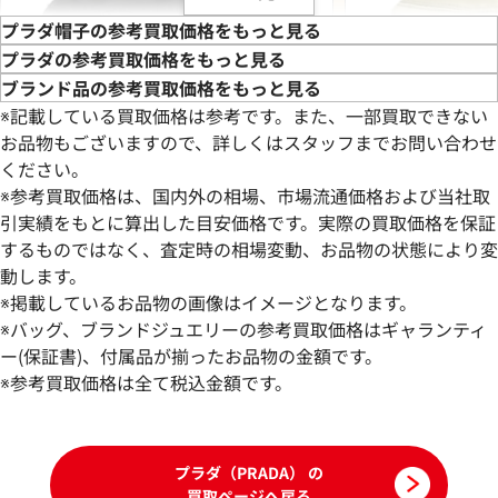
プラダ帽子の参考買取価格をもっと見る
プラダの参考買取価格をもっと見る
ブランド品の参考買取価格をもっと見る
※記載している買取価格は参考です。また、一部買取できない
お品物もございますので、詳しくはスタッフまでお問い合わせ
ください。
※参考買取価格は、国内外の相場、市場流通価格および当社取
引実績をもとに算出した目安価格です。実際の買取価格を保証
するものではなく、査定時の相場変動、お品物の状態により変
動します。
プラダ バケットハット ポリエステル
プラダ バケットハ
※掲載しているお品物の画像はイメージとなります。
参考買取価格
参考買取価格
※バッグ、ブランドジュエリーの参考買取価格はギャランティ
30,000
ー(保証書)、付属品が揃ったお品物の金額です。
円
29,000
円
2026年6月3日時点
2026年5月3日時点
※参考買取価格は全て税込金額です。
プラダ（PRADA） の
買取ページへ戻る