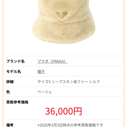
ブランド名
プラダ（PRADA）
モデル名
帽子
詳細
サイズS シープスキン染ファー シルク
色
ベージュ
買取参考価格
36,000円
備考
※2026年3月3日時点の参考買取価格です