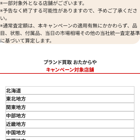
※一部対象外となる店舗がございます。
※予告なく終了する可能性がありますので、予めご了承くださ
い。
※通常査定額は、本キャンペーンの適用有無にかかわらず、品
目、状態、付属品、当日の市場相場その他の当社統一査定基準
に基づいて算定します。
ブランド買取 おたからや
キャンペーン対象店舗
北海道
東北地方
青森県
関東地方
岩手県
東京都
中部地方
宮城県
神奈川県
新潟県
近畿地方
秋田県
埼玉県
富山県
三重県
中国地方
山形県
千葉県
石川県
滋賀県