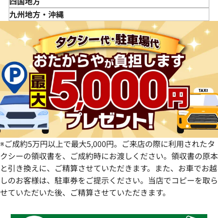
鳥取県
四国地方
福島県
茨城県
山梨県
京都府
島根県
徳島県
九州地方・沖縄
栃木県
長野県
大阪府
岡山県
香川県
福岡県
群馬県
岐阜県
兵庫県
広島県
愛媛県
佐賀県
静岡県
奈良県
山口県
長崎県
愛知県
和歌山県
熊本県
大分県
宮崎県
鹿児島県
※ご成約5万円以上で最大5,000円。ご来店の際に利用されたタ
クシーの領収書を、ご成約時にお渡しください。領収書の原本
と引き換えに、ご精算させていただきます。また、お車でお越
しのお客様は、駐車券をご提示ください。当店でコピーを取ら
せていただいた後、ご精算させていただきます。