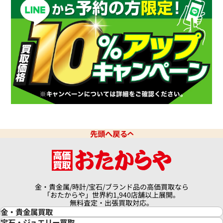
先頭へ戻る
金・貴金属/時計/宝石/ブランド品の高価買取なら
「おたからや」世界約1,940店舗以上展開。
無料査定・出張買取対応。
金・貴金属買取
金買取
宝石・ジュエリー買取