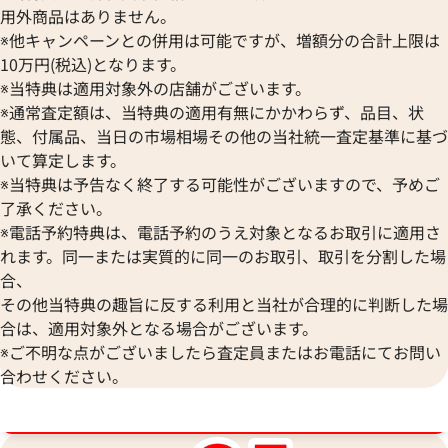
用外商品はありません。
※他キャンペーンとの併用は可能ですが、増額分の合計上限は
10万円(税込)となります。
※当特典は適用対象外の店舗がございます。
※通常査定額は、当特典の適用有無にかかわらず、品目、状
態、付属品、当日の市場相場その他の当社統一査定基準に基づ
いて算定します。
※当特典は予告なく終了する可能性がございますので、予めご
了承ください。
※電話予約特典は、電話予約のうえ対象となるお取引に適用さ
れます。同一または実質的に同一のお取引、取引を分割した場
合、
その他当特典の趣旨に反する利用と当社が合理的に判断した場
ルイ・ヴィトン ダミエアンフィニ タダオ
ルイ・ヴィトン ユ
合は、適用対象外となる場合がございます。
PM トートバッグ N41269
グ M92531
※ご不明な点がございましたら査定員またはお電話にてお問い
参考買取価格
参考買取価格
合わせください。
49,000
円
31,000
円
2026年6月3日時点
2026年3月28日時
ブランド品買取強化中！売るなら今！