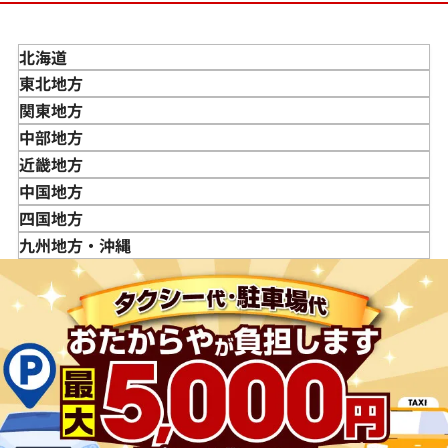
北海道
東北地方
青森県
関東地方
岩手県
東京都
中部地方
宮城県
神奈川県
新潟県
近畿地方
秋田県
埼玉県
富山県
三重県
中国地方
山形県
千葉県
石川県
滋賀県
鳥取県
四国地方
福島県
茨城県
山梨県
京都府
島根県
徳島県
九州地方・沖縄
栃木県
長野県
大阪府
岡山県
香川県
福岡県
群馬県
岐阜県
兵庫県
広島県
愛媛県
佐賀県
静岡県
奈良県
山口県
長崎県
愛知県
和歌山県
熊本県
大分県
宮崎県
鹿児島県