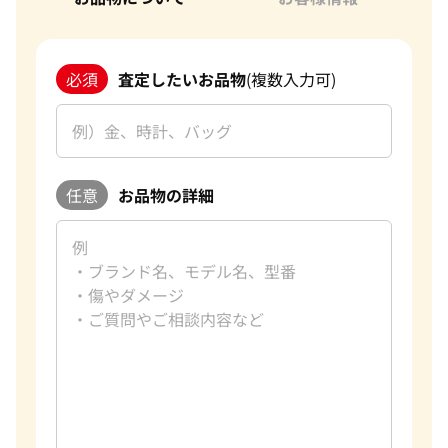
必須
査定したいお品物
(複数入力可)
任意
お品物の詳細