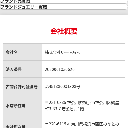
ダイヤモンド買取
時計買取
ブランド品買取
インゴット買取
ダイヤモンド・宝石の参考価格一覧
ロレックス買取
ブランド買取
ブランドジュエリー買取
インゴットの相場価格情報
リング・結婚指輪買取
ロレックス デイトナ買取
ルイ・ヴィトン買取
カルティエ買取
24金買取
エメラルド買取
ロレックス サブマリーナー買取
ルイ・ヴィトン買取の参考価格一覧
ティファニー買取
24金の相場価格情報
サファイア買取
ロレックス GMTマスター買取
エルメス買取
ブルガリ買取
18金買取
ルビー買取
ロレックス エクスプローラー買取
会社概要
エルメス バーキン買取
ヴァンクリーフ＆アーペル買取
18金の相場価格情報
ヒスイ買取
ロレックス デイトジャスト買取
エルメス ケリー買取
ハリーウィンストン買取
金のアクセサリー買取
オパール買取
ロレックス 買取の参考価格一覧
エルメス買取の参考価格一覧
クロムハーツ買取
金貨買取
トパーズ買取
パテック フィリップ買取
シャネル買取
フレッド買取
貴金属買取
タンザナイト買取
パテック フィリップノーチラス買取
シャネル マトラッセ買取
ショーメ買取
会社名
株式会社いーふらん
プラチナ買取
アメジスト買取
オーデマ ピゲ買取
シャネル買取の参考価格一覧
ショパール買取
銀・シルバー買取
パライバトルマリン買取
オーデマ ピゲ ロイヤルオーク買取
ディオール買取
タサキ買取
パラジウム買取
キャッツアイ買取
ヴァシュロン・コンスタンタン買取
セリーヌ買取
法人番号
2020001036626
ダミアーニ買取
アレキサンドライト買取
A.ランゲ&ゾーネ買取
フェンディ買取
ピアジェ買取
ガーネット買取
ブレゲ買取
グッチ買取
ブシュロン買取
アクアマリン買取
オメガ買取
プラダ買取
古物商許可証番号
第451380001308号
モーブッサン買取
ウブロ買取
ミキモト買取
IWC買取
グラフ買取
〒221-0835 神奈川県横浜市神奈川区鶴屋
カルティエ買取
本店所在地
フランク ミュラー買取
町3-33-7 若葉ビル1階
リシャール・ミル買取
タグ・ホイヤー買取
〒220-6115 神奈川県横浜市西区みなとみ
パネライ買取
本社所在地