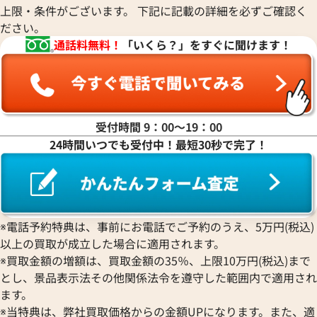
上限・条件がございます。 下記に記載の詳細を必ずご確認く
ださい。
通話料無料！
「いくら？」をすぐに聞けます！
受付時間 9：00〜19：00
24時間いつでも受付中！最短30秒で完了！
※電話予約特典は、事前にお電話でご予約のうえ、5万円(税込)
ルイ・ヴィトン ダミエアズール サリナ
ルイ・ヴィトン エ
以上の買取が成立した場合に適用されます。
GM トートバッグ N41209
バッグ M58992
※買取金額の増額は、買取金額の35％、上限10万円(税込)まで
参考買取価格
参考買取価格
とし、景品表示法その他関係法令を遵守した範囲内で適用され
64,000
円
61,000
円
ます。
2025年12月17日時点
2025年8月3日時点
※当特典は、弊社買取価格からの金額UPになります。また、適