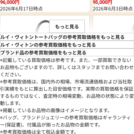
96,000
円
95,000
円
2026年6月17日時点
2026年6月3日時点
もっと見る
ルイ・ヴィトントートバッグの参考買取価格をもっと見る
ルイ・ヴィトンの参考買取価格をもっと見る
ブランド品の参考買取価格をもっと見る
※記載している買取価格は参考です。また、一部買取できない
お品物もございますので、詳しくはスタッフまでお問い合わせ
ください。
※参考買取価格は、国内外の相場、市場流通価格および当社取
引実績をもとに算出した目安価格です。実際の買取価格を保証
するものではなく、査定時の相場変動、お品物の状態により変
動します。
ルイ・ヴィトン ダミエグラフィット タダ
ルイ・ヴィトン ダ
※掲載しているお品物の画像はイメージとなります。
オ トートバッグ N51192
ーPM トートバッグ 
※バッグ、ブランドジュエリーの参考買取価格はギャランティ
参考買取価格
参考買取価格
ー(保証書)、付属品が揃ったお品物の金額です。
85,000
※参考買取価格は全て税込金額です。
円
82,000
円