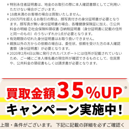
特別永住者証明書は、地金のお取引の際に本人確認書類としてご利用い
ただけない場合がございます。
18歳未満のお客様の場合は買取いたしません。
200万円を超えるお取引の際は、顔写真付きの身分証明書が必要となり
ます。顔写真が無い身分証明書の場合、各種健康保険証に加え、①公共
料金の明細 ②社会保険料領収書 ③納税証明書（身分証明書に記載の住所
と同一のもの）のうちいずれか1点が必要となります。
有効期限の切れた身分証明書はお取り扱いできません。
親族以外の方からの依頼の場合は、委任状、依頼を受けた方の本人確認
書類（身分証明書）が必要となります。
2020年2月4日以降に発行されたパスポートには住所が記載されていない
ため、ご一緒にご本人様名義の現住所が確認できるものとして、住民票
や、公共料金の領収書もしくは請求書が必要となります。
ブランド品買取強化中！売るなら今！
上限・条件がございます。 下記に記載の詳細を必ずご確認く