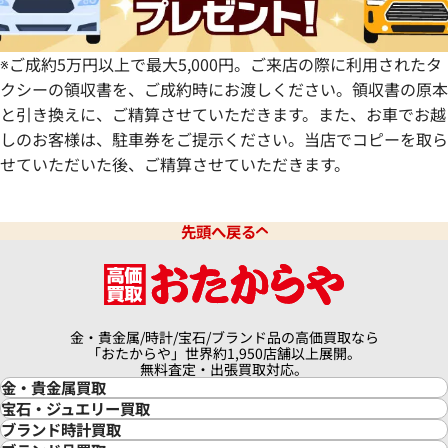
※ご成約5万円以上で最大5,000円。ご来店の際に利用されたタ
クシーの領収書を、ご成約時にお渡しください。領収書の原本
と引き換えに、ご精算させていただきます。また、お車でお越
しのお客様は、駐車券をご提示ください。当店でコピーを取ら
せていただいた後、ご精算させていただきます。
先頭へ戻る
金・貴金属/時計/宝石/ブランド品の高価買取なら
「おたからや」世界約1,950店舗以上展開。
無料査定・出張買取対応。
金・貴金属買取
金買取
宝石・ジュエリー買取
金の相場価格情報
宝石・ジュエリー買取
ブランド時計買取
金の参考買取価格一覧