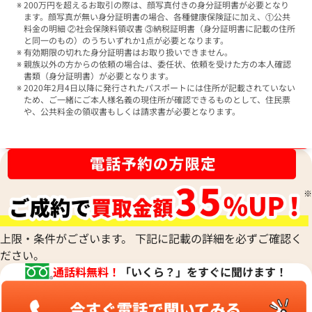
200万円を超えるお取引の際は、顔写真付きの身分証明書が必要となり
ます。顔写真が無い身分証明書の場合、各種健康保険証に加え、①公共
料金の明細 ②社会保険料領収書 ③納税証明書（身分証明書に記載の住所
と同一のもの）のうちいずれか1点が必要となります。
有効期限の切れた身分証明書はお取り扱いできません。
親族以外の方からの依頼の場合は、委任状、依頼を受けた方の本人確認
書類（身分証明書）が必要となります。
2020年2月4日以降に発行されたパスポートには住所が記載されていない
ため、ご一緒にご本人様名義の現住所が確認できるものとして、住民票
や、公共料金の領収書もしくは請求書が必要となります。
ブランド品買取強化中！売るなら今！
上限・条件がございます。 下記に記載の詳細を必ずご確認く
ださい。
通話料無料！
「いくら？」をすぐに聞けます！