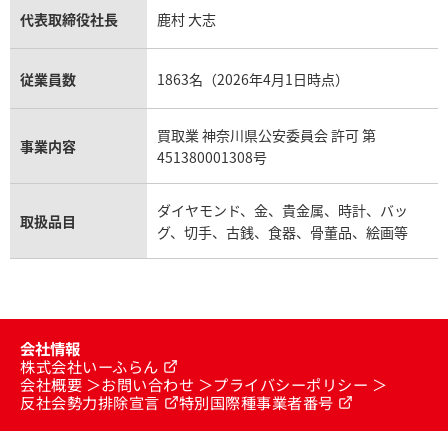
代表取締役社長
鹿村 大志
従業員数
1863名（2026年4月1日時点）
買取業 神奈川県公安委員会 許可 第
事業内容
451380001308号
ダイヤモンド、金、貴金属、時計、バッ
取扱品目
グ、切手、古銭、食器、骨董品、絵画等
会社情報
株式会社いーふらん
会社概要
お問い合わせ
プライバシーポリシー
反社会勢力排除宣言
特別国際種事業者番号