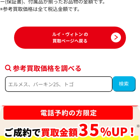
参考買取価格
参考買取価格
ー(保証書)、付属品が揃ったお品物の金額です。
85,000
※参考買取価格は全て税込金額です。
円
82,000
円
2026年6月3日時点
2025年12月17日
ルイ・ヴィトン の
買取ページへ戻る
参考買取価格を調べる
ブランド品買取強化中！売るなら今！
ルイ・ヴィトン ダミエアズール ネヴァー
ルイ・ヴィトン モ
フルGM トートバッグ N51108
マレMM ハンドバッグ
参考買取価格
参考買取価格