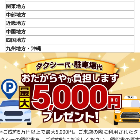
青森県
関東地方
岩手県
東京都
中部地方
宮城県
神奈川県
新潟県
近畿地方
秋田県
埼玉県
富山県
三重県
中国地方
山形県
千葉県
石川県
滋賀県
鳥取県
四国地方
福島県
茨城県
山梨県
京都府
島根県
徳島県
九州地方・沖縄
栃木県
長野県
大阪府
岡山県
香川県
福岡県
群馬県
岐阜県
兵庫県
広島県
愛媛県
佐賀県
静岡県
奈良県
山口県
長崎県
愛知県
和歌山県
熊本県
大分県
宮崎県
鹿児島県
※ご成約5万円以上で最大5,000円。ご来店の際に利用されたタ
クシーの領収書を、ご成約時にお渡しください。領収書の原本