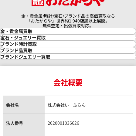
金・貴金属/時計/宝石/ブランド品の高価買取なら
「おたからや」世界約1,940店舗以上展開。
無料査定・出張買取対応。
金・貴金属買取
金買取
宝石・ジュエリー買取
金の相場価格情報
宝石・ジュエリー買取
ブランド時計買取
金の参考買取価格一覧
ダイヤモンド買取
時計買取
ブランド品買取
インゴット買取
ダイヤモンド・宝石の参考価格一覧
ロレックス買取
ブランド買取
ブランドジュエリー買取
インゴットの相場価格情報
リング・結婚指輪買取
ロレックス デイトナ買取
ルイ・ヴィトン買取
カルティエ買取
24金買取
エメラルド買取
ロレックス サブマリーナー買取
ルイ・ヴィトン買取の参考価格一覧
ティファニー買取
24金の相場価格情報
サファイア買取
ロレックス GMTマスター買取
エルメス買取
ブルガリ買取
18金買取
ルビー買取
ロレックス エクスプローラー買取
会社概要
エルメス バーキン買取
ヴァンクリーフ＆アーペル買取
18金の相場価格情報
ヒスイ買取
ロレックス デイトジャスト買取
エルメス ケリー買取
ハリーウィンストン買取
金のアクセサリー買取
オパール買取
ロレックス 買取の参考価格一覧
エルメス買取の参考価格一覧
クロムハーツ買取
金貨買取
トパーズ買取
パテック フィリップ買取
シャネル買取
フレッド買取
貴金属買取
タンザナイト買取
パテック フィリップノーチラス買取
シャネル マトラッセ買取
ショーメ買取
会社名
株式会社いーふらん
プラチナ買取
アメジスト買取
オーデマ ピゲ買取
シャネル買取の参考価格一覧
ショパール買取
銀・シルバー買取
パライバトルマリン買取
オーデマ ピゲ ロイヤルオーク買取
ディオール買取
タサキ買取
パラジウム買取
キャッツアイ買取
ヴァシュロン・コンスタンタン買取
セリーヌ買取
法人番号
2020001036626
ダミアーニ買取
アレキサンドライト買取
A.ランゲ&ゾーネ買取
フェンディ買取
ピアジェ買取
ガーネット買取
ブレゲ買取
グッチ買取
ブシュロン買取