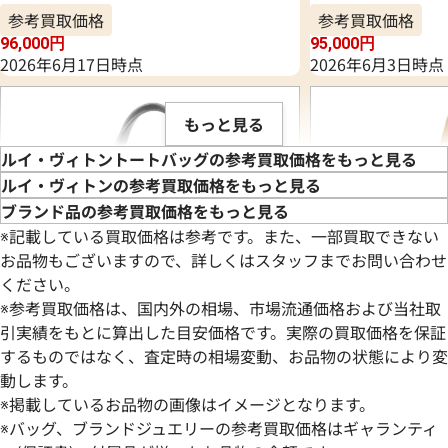
参考買取価格
参考買取価格
96,000
円
95,000
円
2026年6月17日時点
2026年6月3日時点
もっと見る
ルイ・ヴィトントートバッグの参考買取価格をもっと見る
ルイ・ヴィトンの参考買取価格をもっと見る
ブランド品の参考買取価格をもっと見る
※記載している買取価格は参考です。また、一部買取できない
お品物もございますので、詳しくはスタッフまでお問い合わせ
ください。
※参考買取価格は、国内外の相場、市場流通価格および当社取
引実績をもとに算出した目安価格です。実際の買取価格を保証
するものではなく、査定時の相場変動、お品物の状態により変
動します。
ルイ・ヴィトン ダミエグラフィット タダ
ルイ・ヴィトン ダ
※掲載しているお品物の画像はイメージとなります。
オ トートバッグ N51192
ーPM トートバッグ 
※バッグ、ブランドジュエリーの参考買取価格はギャランティ