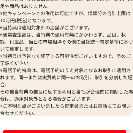
2025年12月17日時点
2025年8月3日時点
用外商品はありません。
※他キャンペーンとの併用は可能ですが、増額分の合計上限は
10万円(税込)となります。
※当特典は適用対象外の店舗がございます。
※通常査定額は、当特典の適用有無にかかわらず、品目、状
態、付属品、当日の市場相場その他の当社統一査定基準に基づ
いて算定します。
※当特典は予告なく終了する可能性がございますので、予めご
了承ください。
※電話予約特典は、電話予約のうえ対象となるお取引に適用さ
れます。同一または実質的に同一のお取引、取引を分割した場
合、
その他当特典の趣旨に反する利用と当社が合理的に判断した場
合は、適用対象外となる場合がございます。
ルイ・ヴィトン ダミエアンフィニ タダオ
ルイ・ヴィトン ユ
※ご不明な点がございましたら査定員またはお電話にてお問い
PM トートバッグ N41269
グ M92531
合わせください。
参考買取価格
参考買取価格
49,000
円
31,000
円
ブランド品買取強化中！売るなら今！
2026年6月3日時点
2026年3月28日時