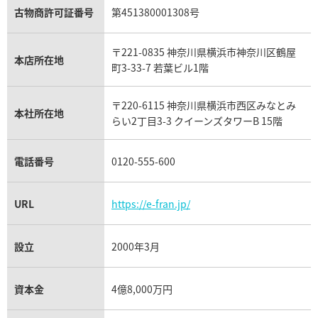
アクアマリン買取
オメガ買取
プラダ買取
古物商許可証番号
第451380001308号
モーブッサン買取
ウブロ買取
ミキモト買取
IWC買取
グラフ買取
〒221-0835 神奈川県横浜市神奈川区鶴屋
カルティエ買取
本店所在地
フランク ミュラー買取
町3-33-7 若葉ビル1階
リシャール・ミル買取
タグ・ホイヤー買取
〒220-6115 神奈川県横浜市西区みなとみ
パネライ買取
本社所在地
らい2丁目3-3 クイーンズタワーB 15階
チューダー（チュードル）買取
電話番号
0120-555-600
URL
https://e-fran.jp/
設立
2000年3月
資本金
4億8,000万円