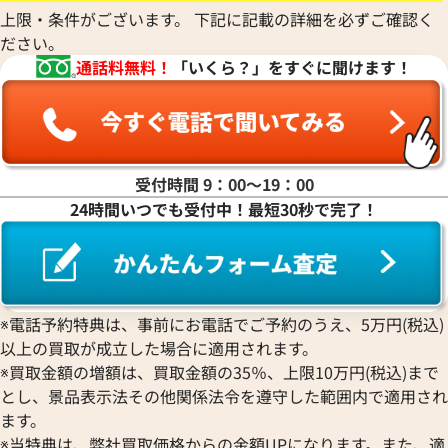
66,000
円
66,000
円
上限・条件がございます。 下記に記載の詳細を必ずご確認く
2026年4月3日時点
2026年4月17日時
ださい。
通話料無料！
「いくら？」をすぐに聞けます！
受付時間 9：00〜19：00
24時間いつでも受付中！最短30秒で完了！
※電話予約特典は、事前にお電話でご予約のうえ、5万円(税込)
以上の買取が成立した場合に適用されます。
ルイ・ヴィトン ダミエアズール サリナ
ルイ・ヴィトン エ
※買取金額の増額は、買取金額の35％、上限10万円(税込)まで
GM トートバッグ N41209
バッグ M58992
とし、景品表示法その他関係法令を遵守した範囲内で適用され
参考買取価格
参考買取価格
ます。
64,000
円
61,000
円
※当特典は、弊社買取価格からの金額UPになります。また、適