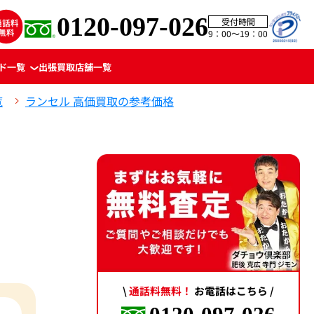
0120-097-026
受付時間
9：00〜19：00
ド一覧
出張買取
店舗一覧
覧
ランセル 高価買取の参考価格
\
通話料無料！
お電話はこちら /