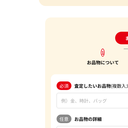
24
1
お品物について
必須
査定したいお品物
(複数入
任意
お品物の詳細