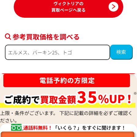
ヴィクトリアの
買取ページへ戻る
参考買取価格を調べる
ブランド品買取強化中！売るなら今！
エルメス ヴィクトリア35 ボストンバッグ
エルメス ヴィクト
レザー T刻印 シルバー金具
レザー □R刻印 シ
参考買取価格
参考買取価格
143,000
円
109,000
円
上限・条件がございます。 下記に記載の詳細を必ずご確認く
2026年1月17日時点
2026年4月17日時
ださい。
通話料無料！
「いくら？」をすぐに聞けます！