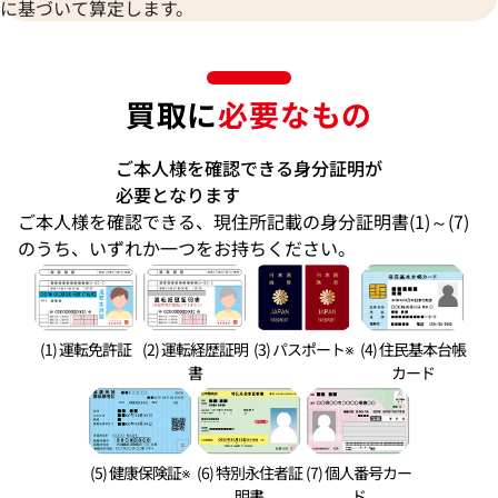
に基づいて算定します。
買取に
必要なもの
ご本人様を確認できる身分証明が
必要となります
ご本人様を確認できる、現住所記載の身分証明書(1)～(7)
のうち、いずれか一つをお持ちください。
(1) 運転免許証
(2) 運転経歴証明
(3) パスポート※
(4) 住民基本台帳
書
カード
(5) 健康保険証※
(6) 特別永住者証
(7) 個人番号カー
明書
ド