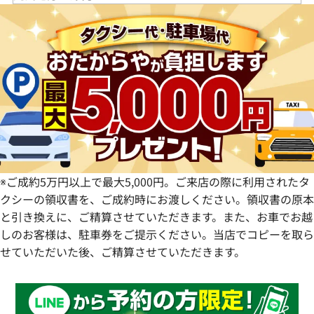
栃木県
長野県
大阪府
岡山県
香川県
福岡県
群馬県
岐阜県
兵庫県
広島県
愛媛県
佐賀県
静岡県
奈良県
山口県
長崎県
愛知県
和歌山県
熊本県
大分県
宮崎県
鹿児島県
※ご成約5万円以上で最大5,000円。ご来店の際に利用されたタ
クシーの領収書を、ご成約時にお渡しください。領収書の原本
と引き換えに、ご精算させていただきます。また、お車でお越
しのお客様は、駐車券をご提示ください。当店でコピーを取ら
せていただいた後、ご精算させていただきます。