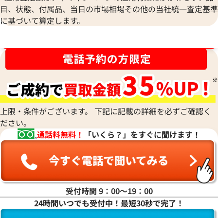
目、状態、付属品、当日の市場相場その他の当社統一査定基準
に基づいて算定します。
ブランド品買取強化中！売るなら今！
上限・条件がございます。 下記に記載の詳細を必ずご確認く
エルメス ヴィクトリア43 ボストンバッグ
エルメス ヴィクト
ださい。
コーティングキャンバス □C刻印 シルバー
□L刻印 シルバー金
通話料無料！
「いくら？」をすぐに聞けます！
金具
参考買取価格
参考買取価格
79,000
円
47,000
円
2026年6月17日時点
2026年1月17日時
受付時間 9：00〜19：00
24時間いつでも受付中！最短30秒で完了！