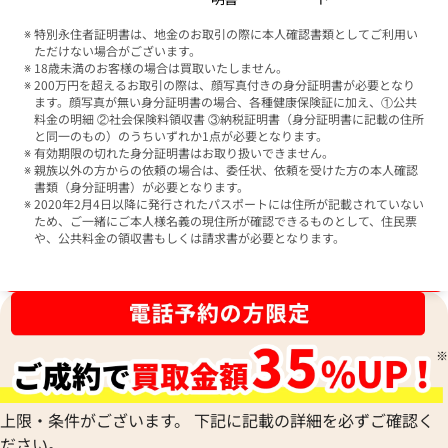
特別永住者証明書は、地金のお取引の際に本人確認書類としてご利用い
ただけない場合がございます。
18歳未満のお客様の場合は買取いたしません。
200万円を超えるお取引の際は、顔写真付きの身分証明書が必要となり
ます。顔写真が無い身分証明書の場合、各種健康保険証に加え、①公共
料金の明細 ②社会保険料領収書 ③納税証明書（身分証明書に記載の住所
と同一のもの）のうちいずれか1点が必要となります。
有効期限の切れた身分証明書はお取り扱いできません。
親族以外の方からの依頼の場合は、委任状、依頼を受けた方の本人確認
書類（身分証明書）が必要となります。
2020年2月4日以降に発行されたパスポートには住所が記載されていない
ため、ご一緒にご本人様名義の現住所が確認できるものとして、住民票
や、公共料金の領収書もしくは請求書が必要となります。
ブランド品買取強化中！売るなら今！
上限・条件がございます。 下記に記載の詳細を必ずご確認く
ださい。