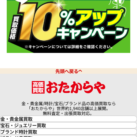
先頭へ戻る
金・貴金属/時計/宝石/ブランド品の高価買取なら
「おたからや」世界約1,940店舗以上展開。
無料査定・出張買取対応。
金・貴金属買取
金買取
宝石・ジュエリー買取
金の相場価格情報
宝石・ジュエリー買取
ブランド時計買取