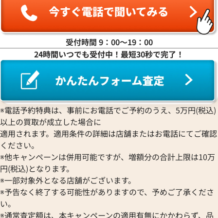
受付時間 9：00〜19：00
24時間いつでも受付中！最短30秒で完了！
※電話予約特典は、事前にお電話でご予約のうえ、5万円(税込)
以上の買取が成立した場合に
エルメス ヴィクトリア43 ボストンバッグ
エルメス ヴィクト
適用されます。適用条件の詳細は店舗またはお電話にてご確認
レザー シルバー金具
キャンバス シルバ
ください。
参考買取価格
参考買取価格
※他キャンペーンは併用可能ですが、増額分の合計上限は10万
109,000
円
103,000
円
円(税込)となります。
2025年12月17日時点
2026年4月3日時点
※一部対象外となる店舗がございます。
※予告なく終了する可能性がありますので、予めご了承くださ
い。
※通常査定額は、本キャンペーンの適用有無にかかわらず、品