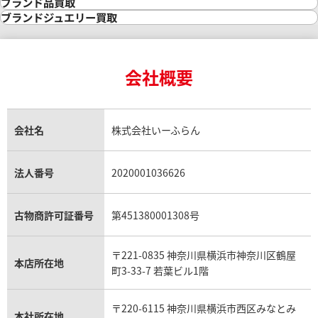
金の参考買取価格一覧
ダイヤモンド買取
時計買取
ブランド品買取
インゴット買取
ダイヤモンド・宝石の参考価格一覧
ロレックス買取
ブランド買取
ブランドジュエリー買取
インゴットの相場価格情報
リング・結婚指輪買取
ロレックス デイトナ買取
ルイ・ヴィトン買取
カルティエ買取
24金買取
エメラルド買取
ロレックス サブマリーナー買取
ルイ・ヴィトン買取の参考価格一覧
ティファニー買取
24金の相場価格情報
サファイア買取
ロレックス GMTマスター買取
エルメス買取
ブルガリ買取
18金買取
ルビー買取
ロレックス エクスプローラー買取
会社概要
エルメス バーキン買取
ヴァンクリーフ＆アーペル買取
18金の相場価格情報
ヒスイ買取
ロレックス デイトジャスト買取
エルメス ケリー買取
ハリーウィンストン買取
金のアクセサリー買取
オパール買取
ロレックス 買取の参考価格一覧
エルメス買取の参考価格一覧
クロムハーツ買取
金貨買取
トパーズ買取
パテック フィリップ買取
シャネル買取
フレッド買取
貴金属買取
タンザナイト買取
パテック フィリップノーチラス買取
シャネル マトラッセ買取
ショーメ買取
会社名
株式会社いーふらん
プラチナ買取
アメジスト買取
オーデマ ピゲ買取
シャネル買取の参考価格一覧
ショパール買取
銀・シルバー買取
パライバトルマリン買取
オーデマ ピゲ ロイヤルオーク買取
ディオール買取
タサキ買取
パラジウム買取
キャッツアイ買取
ヴァシュロン・コンスタンタン買取
セリーヌ買取
法人番号
2020001036626
ダミアーニ買取
アレキサンドライト買取
A.ランゲ&ゾーネ買取
フェンディ買取
ピアジェ買取
ガーネット買取
ブレゲ買取
グッチ買取
ブシュロン買取
アクアマリン買取
オメガ買取
プラダ買取
古物商許可証番号
第451380001308号
モーブッサン買取
ウブロ買取
ミキモト買取
IWC買取
グラフ買取
〒221-0835 神奈川県横浜市神奈川区鶴屋
カルティエ買取
本店所在地
フランク ミュラー買取
町3-33-7 若葉ビル1階
リシャール・ミル買取
タグ・ホイヤー買取
〒220-6115 神奈川県横浜市西区みなとみ
パネライ買取
本社所在地