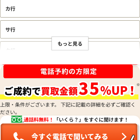
カ行
サ行
もっと見る
タ行
ブランド品買取強化中！売るなら今！
ナ行
ハ行
上限・条件がございます。 下記に記載の詳細を必ずご確認く
ださい。
マ行
通話料無料！
「いくら？」をすぐに聞けます！
ヤ行