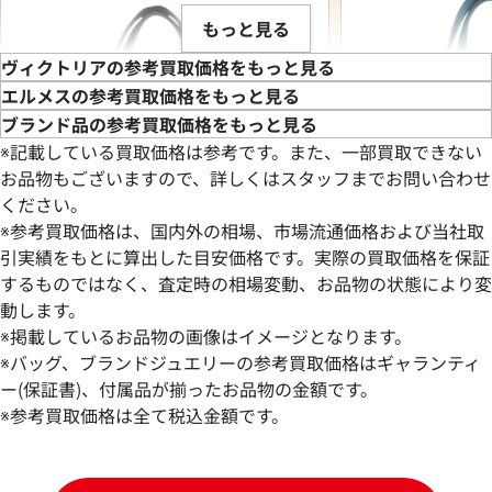
もっと見る
ヴィクトリアの参考買取価格をもっと見る
エルメスの参考買取価格をもっと見る
ブランド品の参考買取価格をもっと見る
※記載している買取価格は参考です。また、一部買取できない
お品物もございますので、詳しくはスタッフまでお問い合わせ
ください。
※参考買取価格は、国内外の相場、市場流通価格および当社取
引実績をもとに算出した目安価格です。実際の買取価格を保証
するものではなく、査定時の相場変動、お品物の状態により変
動します。
エルメス ヴィクトリア40 ボストンバッグ
エルメス ヴィクト
※掲載しているお品物の画像はイメージとなります。
レザー □R刻印 シルバー金具
レザー □R刻印 シ
※バッグ、ブランドジュエリーの参考買取価格はギャランティ
参考買取価格
参考買取価格
ー(保証書)、付属品が揃ったお品物の金額です。
186,000
※参考買取価格は全て税込金額です。
円
155,000
円
2025年12月17日時点
2026年3月17日時