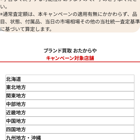
い。
※通常査定額は、本キャンペーンの適用有無にかかわらず、品
目、状態、付属品、当日の市場相場その他の当社統一査定基準
に基づいて算定します。
ブランド買取 おたからや
キャンペーン対象店舗
北海道
東北地方
青森県
関東地方
岩手県
東京都
中部地方
宮城県
神奈川県
新潟県
近畿地方
秋田県
埼玉県
富山県
三重県
中国地方
山形県
千葉県
石川県
滋賀県
鳥取県
四国地方
福島県
茨城県
山梨県
京都府
島根県
徳島県
九州地方・沖縄