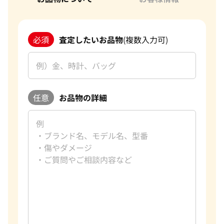
必須
査定したいお品物
(複数入力可)
任意
お品物の詳細