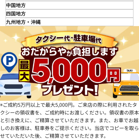
秋田県
埼玉県
富山県
三重県
中国地方
山形県
千葉県
石川県
滋賀県
鳥取県
四国地方
福島県
茨城県
山梨県
京都府
島根県
徳島県
九州地方・沖縄
栃木県
長野県
大阪府
岡山県
香川県
福岡県
群馬県
岐阜県
兵庫県
広島県
愛媛県
佐賀県
静岡県
奈良県
山口県
長崎県
愛知県
和歌山県
熊本県
大分県
宮崎県
鹿児島県
※ご成約5万円以上で最大5,000円。ご来店の際に利用されたタ
クシーの領収書を、ご成約時にお渡しください。領収書の原本
と引き換えに、ご精算させていただきます。また、お車でお越
しのお客様は、駐車券をご提示ください。当店でコピーを取ら
せていただいた後、ご精算させていただきます。