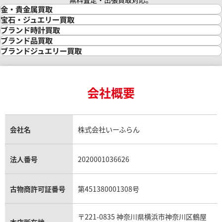
無料査定・出張買取対応。
金・貴金属買取
金買取
宝石・ジュエリー買取
金の相場価格情報
宝石・ジュエリー買取
ブランド時計買取
金の参考買取価格一覧
ダイヤモンド買取
時計買取
ブランド品買取
インゴット買取
ダイヤモンド・宝石の参考価格一覧
ロレックス買取
ブランド買取
ブランドジュエリー買取
インゴットの相場価格情報
リング・結婚指輪買取
ロレックス デイトナ買取
ルイ・ヴィトン買取
カルティエ買取
24金買取
エメラルド買取
ロレックス サブマリーナー買取
ルイ・ヴィトン買取の参考価格一覧
ティファニー買取
24金の相場価格情報
サファイア買取
ロレックス GMTマスター買取
エルメス買取
ブルガリ買取
18金買取
ルビー買取
ロレックス エクスプローラー買取
会社概要
エルメス バーキン買取
ヴァンクリーフ＆アーペル買取
18金の相場価格情報
ヒスイ買取
ロレックス デイトジャスト買取
エルメス ケリー買取
ハリーウィンストン買取
金のアクセサリー買取
オパール買取
ロレックス 買取の参考価格一覧
エルメス買取の参考価格一覧
クロムハーツ買取
金貨買取
トパーズ買取
パテック フィリップ買取
シャネル買取
フレッド買取
貴金属買取
タンザナイト買取
パテック フィリップノーチラス買取
シャネル マトラッセ買取
ショーメ買取
会社名
株式会社いーふらん
プラチナ買取
アメジスト買取
オーデマ ピゲ買取
シャネル買取の参考価格一覧
ショパール買取
銀・シルバー買取
パライバトルマリン買取
オーデマ ピゲ ロイヤルオーク買取
ディオール買取
タサキ買取
パラジウム買取
キャッツアイ買取
ヴァシュロン・コンスタンタン買取
セリーヌ買取
法人番号
2020001036626
ダミアーニ買取
アレキサンドライト買取
A.ランゲ&ゾーネ買取
フェンディ買取
ピアジェ買取
ガーネット買取
ブレゲ買取
グッチ買取
ブシュロン買取
アクアマリン買取
オメガ買取
プラダ買取
古物商許可証番号
第451380001308号
モーブッサン買取
ウブロ買取
ミキモト買取
IWC買取
グラフ買取
〒221-0835 神奈川県横浜市神奈川区鶴屋
カルティエ買取