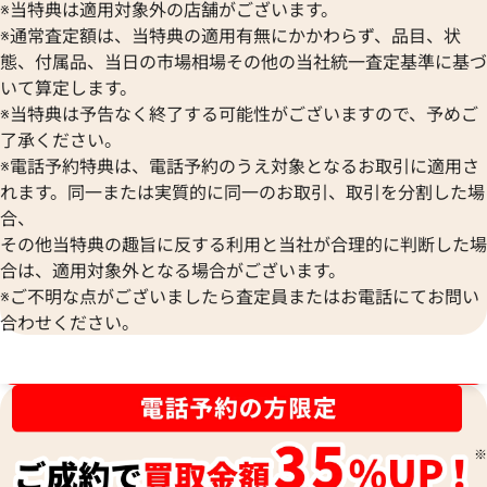
※当特典は適用対象外の店舗がございます。
※通常査定額は、当特典の適用有無にかかわらず、品目、状
態、付属品、当日の市場相場その他の当社統一査定基準に基づ
いて算定します。
※当特典は予告なく終了する可能性がございますので、予めご
了承ください。
※電話予約特典は、電話予約のうえ対象となるお取引に適用さ
れます。同一または実質的に同一のお取引、取引を分割した場
合、
その他当特典の趣旨に反する利用と当社が合理的に判断した場
合は、適用対象外となる場合がございます。
※ご不明な点がございましたら査定員またはお電話にてお問い
エルメス プリュム28 クロコダイルポロサ
エルメス プリュム3
合わせください。
ス
参考買取価格
参考買取価格
ブランド品買取強化中！売るなら今！
ASK
ASK
2023年6月18日時点
2023年5月18日時