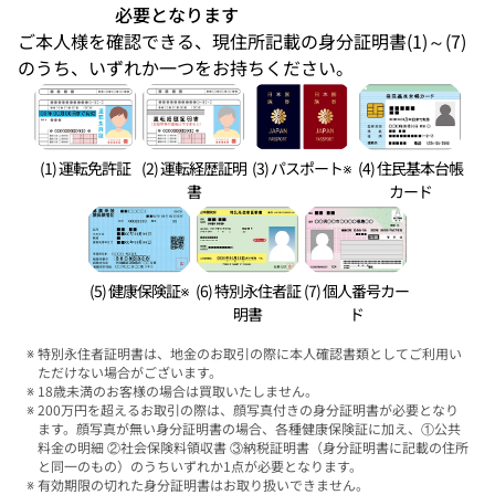
必要となります
ご本人様を確認できる、現住所記載の身分証明書(1)～(7)
のうち、いずれか一つをお持ちください。
(1) 運転免許証
(2) 運転経歴証明
(3) パスポート※
(4) 住民基本台帳
書
カード
(5) 健康保険証※
(6) 特別永住者証
(7) 個人番号カー
明書
ド
特別永住者証明書は、地金のお取引の際に本人確認書類としてご利用い
ただけない場合がございます。
18歳未満のお客様の場合は買取いたしません。
200万円を超えるお取引の際は、顔写真付きの身分証明書が必要となり
ます。顔写真が無い身分証明書の場合、各種健康保険証に加え、①公共
料金の明細 ②社会保険料領収書 ③納税証明書（身分証明書に記載の住所
と同一のもの）のうちいずれか1点が必要となります。
有効期限の切れた身分証明書はお取り扱いできません。