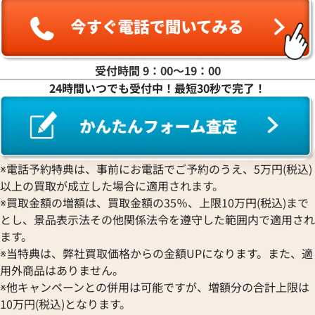
受付時間 9：00〜19：00
24時間いつでも受付中！最短30秒で完了！
※電話予約特典は、事前にお電話でご予約のうえ、5万円(税込)
以上の買取が成立した場合に適用されます。
エルメス ミニプリュム20 ハンドバッグ
エルメス プリュム2
※買取金額の増額は、買取金額の35％、上限10万円(税込)まで
スエード □H刻印 ゴールド金具
コ
とし、景品表示法その他関係法令を遵守した範囲内で適用され
参考買取価格
参考買取価格
ます。
ASK
ASK
※当特典は、弊社買取価格からの金額UPになります。また、適
用外商品はありません。
2025年5月17日時点
2025年4月17日時
※他キャンペーンとの併用は可能ですが、増額分の合計上限は
10万円(税込)となります。