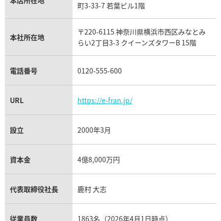
本店所在地
フランク ミュラー買取
町3-33-7 若葉ビル1階
リシャール・ミル買取
タグ・ホイヤー買取
〒220-6115 神奈川県横浜市西区みなとみ
パネライ買取
本社所在地
らい2丁目3-3 クイーンズタワーB 15階
チューダー（チュードル）買取
電話番号
0120-555-600
URL
https://e-fran.jp/
設立
2000年3月
資本金
4億8,000万円
代表取締役社長
鹿村 大志
従業員数
1863名（2026年4月1日時点）