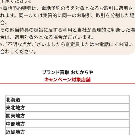
了承ください。
※電話予約特典は、電話予約のうえ対象となるお取引に適用さ
れます。同一または実質的に同一のお取引、取引を分割した場
合、
その他当特典の趣旨に反する利用と当社が合理的に判断した場
合は、適用対象外となる場合がございます。
※ご不明な点がございましたら査定員またはお電話にてお問い
合わせください。
ブランド買取 おたからや
キャンペーン対象店舗
北海道
東北地方
青森県
関東地方
岩手県
東京都
中部地方
宮城県
神奈川県
新潟県
近畿地方