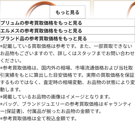
もっと見る
プリュムの参考買取価格をもっと見る
エルメスの参考買取価格をもっと見る
ブランド品の参考買取価格をもっと見る
※記載している買取価格は参考です。また、一部買取できない
お品物もございますので、詳しくはスタッフまでお問い合わせ
ください。
※参考買取価格は、国内外の相場、市場流通価格および当社取
引実績をもとに算出した目安価格です。実際の買取価格を保証
するものではなく、査定時の相場変動、お品物の状態により変
動します。
エルメス プリュムミニ ハンドバッグ レザ
エルメス プリュム3
※掲載しているお品物の画像はイメージとなります。
ー □J刻印 シルバー金具
ー □I刻印 ゴール
※バッグ、ブランドジュエリーの参考買取価格はギャランティ
参考買取価格
参考買取価格
ー(保証書)、付属品が揃ったお品物の金額です。
273,000
※参考買取価格は全て税込金額です。
円
249,000
円
2026年3月17日時点
2026年3月3日時点