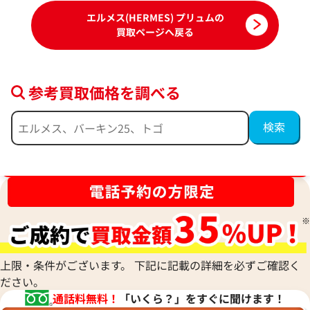
エルメス(HERMES) プリュムの
買取ページへ戻る
参考買取価格を調べる
ブランド品買取強化中！売るなら今！
エルメス プリュム32 ショルダーバッグ
エルメス プリュム
レザー □G刻印 ゴールド金具
レザー □C刻印 シ
参考買取価格
参考買取価格
182,000
円
168,000
円
上限・条件がございます。 下記に記載の詳細を必ずご確認く
2025年7月17日時点
2026年2月17日時
ださい。
通話料無料！
「いくら？」をすぐに聞けます！