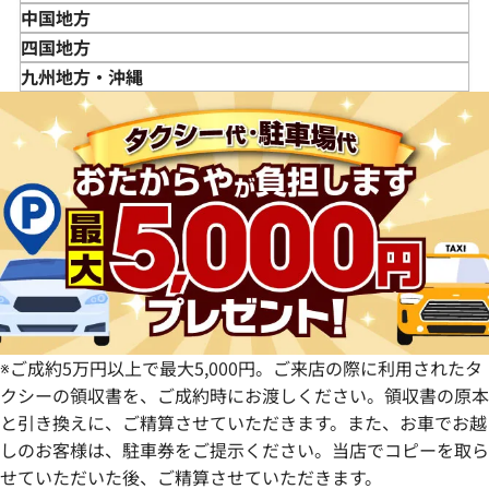
秋田県
埼玉県
富山県
三重県
中国地方
山形県
千葉県
石川県
滋賀県
鳥取県
四国地方
福島県
茨城県
山梨県
京都府
島根県
徳島県
九州地方・沖縄
栃木県
長野県
大阪府
岡山県
香川県
福岡県
群馬県
岐阜県
兵庫県
広島県
愛媛県
佐賀県
静岡県
奈良県
山口県
長崎県
愛知県
和歌山県
熊本県
大分県
宮崎県
鹿児島県
※ご成約5万円以上で最大5,000円。ご来店の際に利用されたタ
クシーの領収書を、ご成約時にお渡しください。領収書の原本
と引き換えに、ご精算させていただきます。また、お車でお越
しのお客様は、駐車券をご提示ください。当店でコピーを取ら
せていただいた後、ご精算させていただきます。