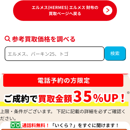
エルメス(HERMES) エルメス 財布の
買取ページへ戻る
参考買取価格を調べる
ブランド品買取強化中！売るなら今！
エルメス イリアードユリスコンパクト コ
エルメス ドゴンGM
インケース レザー B刻印 シルバー金具
ルバー金具
参考買取価格
参考買取価格
64,000
円
63,000
円
上限・条件がございます。 下記に記載の詳細を必ずご確認く
2026年3月3日時点
2026年6月17日時
ださい。
通話料無料！
「いくら？」をすぐに聞けます！