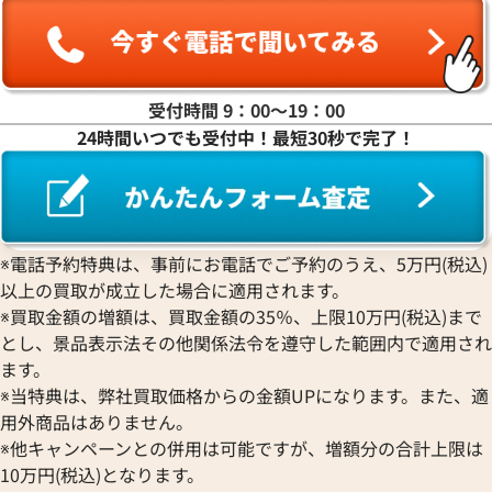
受付時間 9：00〜19：00
24時間いつでも受付中！最短30秒で完了！
※電話予約特典は、事前にお電話でご予約のうえ、5万円(税込)
以上の買取が成立した場合に適用されます。
エルメス アザップロングシルクイン 財布
エルメス ドゴンGM
※買取金額の増額は、買取金額の35％、上限10万円(税込)まで
レザー Y刻印 シルバー金具
ルバー金具
とし、景品表示法その他関係法令を遵守した範囲内で適用され
参考買取価格
参考買取価格
ます。
57,000
円
46,000
円
※当特典は、弊社買取価格からの金額UPになります。また、適
2025年8月17日時点
2026年6月17日時
用外商品はありません。
※他キャンペーンとの併用は可能ですが、増額分の合計上限は
10万円(税込)となります。