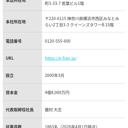
本店所在地
フランク ミュラー買取
町3-33-7 若葉ビル1階
リシャール・ミル買取
タグ・ホイヤー買取
〒220-6115 神奈川県横浜市西区みなとみ
パネライ買取
本社所在地
らい2丁目3-3 クイーンズタワーB 15階
チューダー（チュードル）買取
電話番号
0120-555-600
URL
https://e-fran.jp/
設立
2000年3月
資本金
4億8,000万円
代表取締役社長
鹿村 大志
従業員数
1863名（2026年4月1日時点）