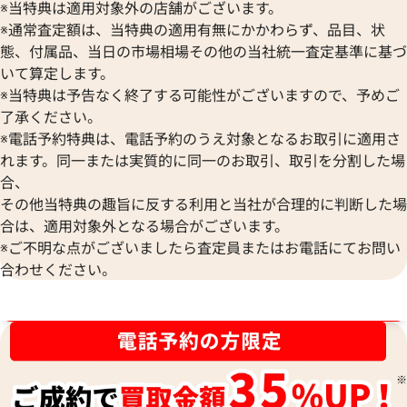
※当特典は適用対象外の店舗がございます。
※通常査定額は、当特典の適用有無にかかわらず、品目、状
態、付属品、当日の市場相場その他の当社統一査定基準に基づ
いて算定します。
※当特典は予告なく終了する可能性がございますので、予めご
了承ください。
※電話予約特典は、電話予約のうえ対象となるお取引に適用さ
れます。同一または実質的に同一のお取引、取引を分割した場
合、
その他当特典の趣旨に反する利用と当社が合理的に判断した場
合は、適用対象外となる場合がございます。
エルメス バスティア コインケース レザー
エルメス バスティ
※ご不明な点がございましたら査定員またはお電話にてお問い
W刻印 シルバー金具
ス レザー W刻印 
合わせください。
参考買取価格
参考買取価格
38,000
円
38,000
円
ブランド品買取強化中！売るなら今！
2026年6月17日時点
2026年5月17日時