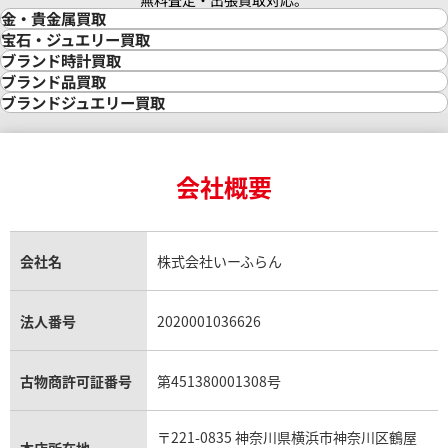
無料査定・出張買取対応。
金・貴金属買取
金買取
宝石・ジュエリー買取
金の相場価格情報
宝石・ジュエリー買取
ブランド時計買取
金の参考買取価格一覧
ダイヤモンド買取
時計買取
ブランド品買取
インゴット買取
ダイヤモンド・宝石の参考価格一覧
ロレックス買取
ブランド買取
ブランドジュエリー買取
インゴットの相場価格情報
リング・結婚指輪買取
ロレックス デイトナ買取
ルイ・ヴィトン買取
カルティエ買取
24金買取
エメラルド買取
ロレックス サブマリーナー買取
ルイ・ヴィトン買取の参考価格一覧
ティファニー買取
24金の相場価格情報
サファイア買取
ロレックス GMTマスター買取
エルメス買取
ブルガリ買取
18金買取
ルビー買取
ロレックス エクスプローラー買取
会社概要
エルメス バーキン買取
ヴァンクリーフ＆アーペル買取
18金の相場価格情報
ヒスイ買取
ロレックス デイトジャスト買取
エルメス ケリー買取
ハリーウィンストン買取
金のアクセサリー買取
オパール買取
ロレックス 買取の参考価格一覧
エルメス買取の参考価格一覧
クロムハーツ買取
金貨買取
トパーズ買取
パテック フィリップ買取
シャネル買取
フレッド買取
貴金属買取
タンザナイト買取
パテック フィリップノーチラス買取
シャネル マトラッセ買取
ショーメ買取
会社名
株式会社いーふらん
プラチナ買取
アメジスト買取
オーデマ ピゲ買取
シャネル買取の参考価格一覧
ショパール買取
銀・シルバー買取
パライバトルマリン買取
オーデマ ピゲ ロイヤルオーク買取
ディオール買取
タサキ買取
パラジウム買取
キャッツアイ買取
ヴァシュロン・コンスタンタン買取
セリーヌ買取
法人番号
2020001036626
ダミアーニ買取
アレキサンドライト買取
A.ランゲ&ゾーネ買取
フェンディ買取
ピアジェ買取
ガーネット買取
ブレゲ買取
グッチ買取
ブシュロン買取
アクアマリン買取
オメガ買取
プラダ買取
古物商許可証番号
第451380001308号
モーブッサン買取
ウブロ買取
ミキモト買取
IWC買取
グラフ買取
〒221-0835 神奈川県横浜市神奈川区鶴屋
カルティエ買取