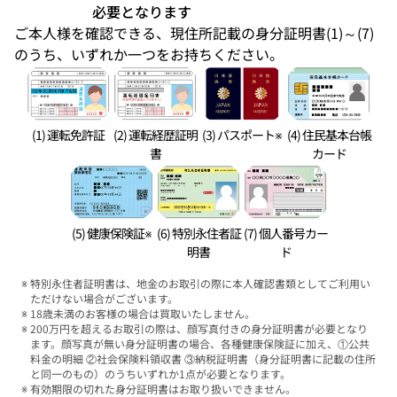
必要となります
ご本人様を確認できる、現住所記載の身分証明書(1)～(7)
のうち、いずれか一つをお持ちください。
(1) 運転免許証
(2) 運転経歴証明
(3) パスポート※
(4) 住民基本台帳
書
カード
(5) 健康保険証※
(6) 特別永住者証
(7) 個人番号カー
明書
ド
特別永住者証明書は、地金のお取引の際に本人確認書類としてご利用い
ただけない場合がございます。
18歳未満のお客様の場合は買取いたしません。
200万円を超えるお取引の際は、顔写真付きの身分証明書が必要となり
ます。顔写真が無い身分証明書の場合、各種健康保険証に加え、①公共
料金の明細 ②社会保険料領収書 ③納税証明書（身分証明書に記載の住所
と同一のもの）のうちいずれか1点が必要となります。
有効期限の切れた身分証明書はお取り扱いできません。