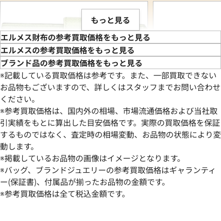
もっと見る
エルメス財布の参考買取価格をもっと見る
エルメスの参考買取価格をもっと見る
ブランド品の参考買取価格をもっと見る
※記載している買取価格は参考です。また、一部買取できない
お品物もございますので、詳しくはスタッフまでお問い合わせ
ください。
※参考買取価格は、国内外の相場、市場流通価格および当社取
引実績をもとに算出した目安価格です。実際の買取価格を保証
するものではなく、査定時の相場変動、お品物の状態により変
動します。
エルメス ベアンコンパクト 財布 レザー U
エルメス ケリーウ
※掲載しているお品物の画像はイメージとなります。
刻印 シルバー金具
ゴールド金具
※バッグ、ブランドジュエリーの参考買取価格はギャランティ
参考買取価格
参考買取価格
ー(保証書)、付属品が揃ったお品物の金額です。
91,000
※参考買取価格は全て税込金額です。
円
68,000
円
2026年3月3日時点
2026年6月3日時点