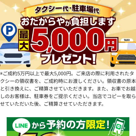
福岡県
群馬県
岐阜県
兵庫県
広島県
愛媛県
佐賀県
静岡県
奈良県
山口県
長崎県
愛知県
和歌山県
熊本県
大分県
宮崎県
鹿児島県
※ご成約5万円以上で最大5,000円。ご来店の際に利用されたタ
クシーの領収書を、ご成約時にお渡しください。領収書の原本
と引き換えに、ご精算させていただきます。また、お車でお越
しのお客様は、駐車券をご提示ください。当店でコピーを取ら
せていただいた後、ご精算させていただきます。