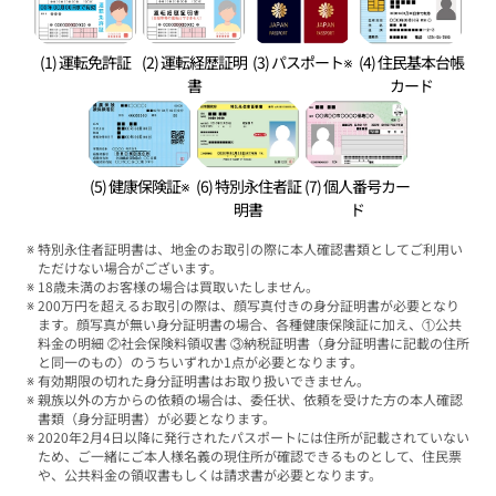
(1) 運転免許証
(2) 運転経歴証明
(3) パスポート※
(4) 住民基本台帳
書
カード
(5) 健康保険証※
(6) 特別永住者証
(7) 個人番号カー
明書
ド
特別永住者証明書は、地金のお取引の際に本人確認書類としてご利用い
ただけない場合がございます。
18歳未満のお客様の場合は買取いたしません。
200万円を超えるお取引の際は、顔写真付きの身分証明書が必要となり
ます。顔写真が無い身分証明書の場合、各種健康保険証に加え、①公共
料金の明細 ②社会保険料領収書 ③納税証明書（身分証明書に記載の住所
と同一のもの）のうちいずれか1点が必要となります。
有効期限の切れた身分証明書はお取り扱いできません。
親族以外の方からの依頼の場合は、委任状、依頼を受けた方の本人確認
書類（身分証明書）が必要となります。
2020年2月4日以降に発行されたパスポートには住所が記載されていない
ため、ご一緒にご本人様名義の現住所が確認できるものとして、住民票
や、公共料金の領収書もしくは請求書が必要となります。