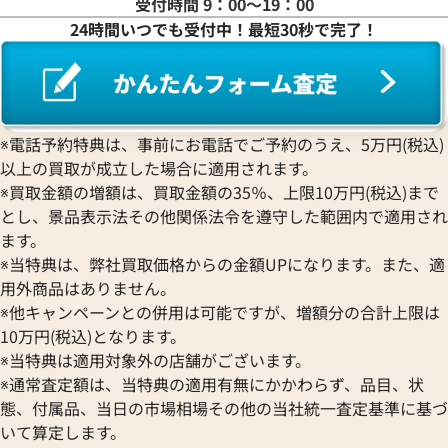
受付時間 9：00〜19：00
24時間いつでも受付中！最短30秒で完了！
エルメス ドゥザノー リング
エルメス ドゥザノ
参考買取価格
参考買取価格
38,000
円
36,000
円
2025年10月17日時点
2025年7月17日時
※電話予約特典は、事前にお電話でご予約のうえ、5万円(税込)
以上の買取が成立した場合に適用されます。
※買取金額の増額は、買取金額の35％、上限10万円(税込)まで
とし、景品表示法その他関係法令を遵守した範囲内で適用され
ます。
※当特典は、弊社買取価格からの金額UPになります。また、適
用外商品はありません。
※他キャンペーンとの併用は可能ですが、増額分の合計上限は
10万円(税込)となります。
※当特典は適用対象外の店舗がございます。
※通常査定額は、当特典の適用有無にかかわらず、品目、状
態、付属品、当日の市場相場その他の当社統一査定基準に基づ
いて算定します。