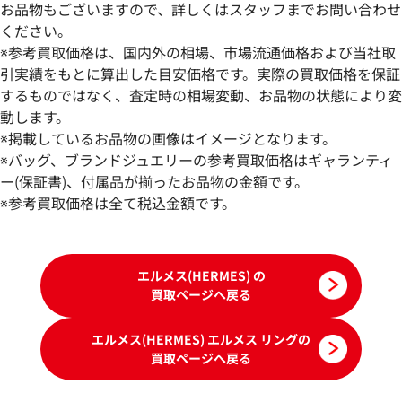
お品物もございますので、詳しくはスタッフまでお問い合わせ
ください。
※参考買取価格は、国内外の相場、市場流通価格および当社取
引実績をもとに算出した目安価格です。実際の買取価格を保証
するものではなく、査定時の相場変動、お品物の状態により変
動します。
エルメス シェーヌダンクル リング
エルメス リング
※掲載しているお品物の画像はイメージとなります。
参考買取価格
参考買取価格
※バッグ、ブランドジュエリーの参考買取価格はギャランティ
100,000
ー(保証書)、付属品が揃ったお品物の金額です。
円
69,000
円
2026年5月17日時点
2026年5月17日時
※参考買取価格は全て税込金額です。
エルメス(HERMES) の
買取ページへ戻る
エルメス(HERMES) エルメス リングの
買取ページへ戻る