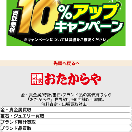
先頭へ戻る
金・貴金属/時計/宝石/ブランド品の高価買取なら
「おたからや」世界約1,940店舗以上展開。
無料査定・出張買取対応。
金・貴金属買取
金買取
宝石・ジュエリー買取
金の相場価格情報
宝石・ジュエリー買取
ブランド時計買取
金の参考買取価格一覧
ダイヤモンド買取
時計買取
ブランド品買取