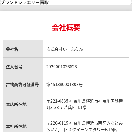
インゴット買取
ダイヤモンド・宝石の参考価格一覧
ロレックス買取
ブランド買取
ブランドジュエリー買取
インゴットの相場価格情報
リング・結婚指輪買取
ロレックス デイトナ買取
ルイ・ヴィトン買取
カルティエ買取
24金買取
エメラルド買取
ロレックス サブマリーナー買取
ルイ・ヴィトン買取の参考価格一覧
ティファニー買取
24金の相場価格情報
サファイア買取
ロレックス GMTマスター買取
エルメス買取
ブルガリ買取
18金買取
ルビー買取
ロレックス エクスプローラー買取
会社概要
エルメス バーキン買取
ヴァンクリーフ＆アーペル買取
18金の相場価格情報
ヒスイ買取
ロレックス デイトジャスト買取
エルメス ケリー買取
ハリーウィンストン買取
金のアクセサリー買取
オパール買取
ロレックス 買取の参考価格一覧
エルメス買取の参考価格一覧
クロムハーツ買取
金貨買取
トパーズ買取
パテック フィリップ買取
シャネル買取
フレッド買取
貴金属買取
タンザナイト買取
パテック フィリップノーチラス買取
シャネル マトラッセ買取
ショーメ買取
会社名
株式会社いーふらん
プラチナ買取
アメジスト買取
オーデマ ピゲ買取
シャネル買取の参考価格一覧
ショパール買取
銀・シルバー買取
パライバトルマリン買取
オーデマ ピゲ ロイヤルオーク買取
ディオール買取
タサキ買取
パラジウム買取
キャッツアイ買取
ヴァシュロン・コンスタンタン買取
セリーヌ買取
法人番号
2020001036626
ダミアーニ買取
アレキサンドライト買取
A.ランゲ&ゾーネ買取
フェンディ買取
ピアジェ買取
ガーネット買取
ブレゲ買取
グッチ買取
ブシュロン買取
アクアマリン買取
オメガ買取
プラダ買取
古物商許可証番号
第451380001308号
モーブッサン買取
ウブロ買取
ミキモト買取
IWC買取
グラフ買取
〒221-0835 神奈川県横浜市神奈川区鶴屋
カルティエ買取
本店所在地
フランク ミュラー買取
町3-33-7 若葉ビル1階
リシャール・ミル買取
タグ・ホイヤー買取
〒220-6115 神奈川県横浜市西区みなとみ
パネライ買取
本社所在地
らい2丁目3-3 クイーンズタワーB 15階
チューダー（チュードル）買取