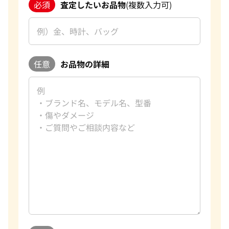
必須
査定したいお品物
(複数入力可)
任意
お品物の詳細