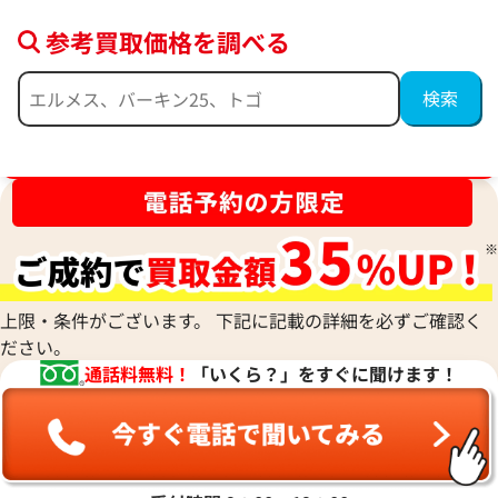
参考買取価格を調べる
エルメス リング
エルメス リング
参考買取価格
参考買取価格
ブランド品買取強化中！売るなら今！
47,000
円
45,000
円
2026年5月17日時点
2026年5月17日時
上限・条件がございます。 下記に記載の詳細を必ずご確認く
ださい。
通話料無料！
「いくら？」をすぐに聞けます！