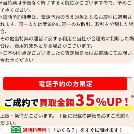
※当特典は予告なく終了する可能性がございますので、予めご
エルメス ドゥザノー リング
エルメス ドゥザノ
了承ください。
参考買取価格
参考買取価格
※電話予約特典は、電話予約のうえ対象となるお取引に適用さ
30,000
円
29,000
円
れます。同一または実質的に同一のお取引、取引を分割した場
2026年2月17日時点
2025年7月17日時
合、
その他当特典の趣旨に反する利用と当社が合理的に判断した場
合は、適用対象外となる場合がございます。
※ご不明な点がございましたら査定員またはお電話にてお問い
合わせください。
ブランド品買取強化中！売るなら今！
上限・条件がございます。 下記に記載の詳細を必ずご確認く
ださい。
通話料無料！
「いくら？」をすぐに聞けます！