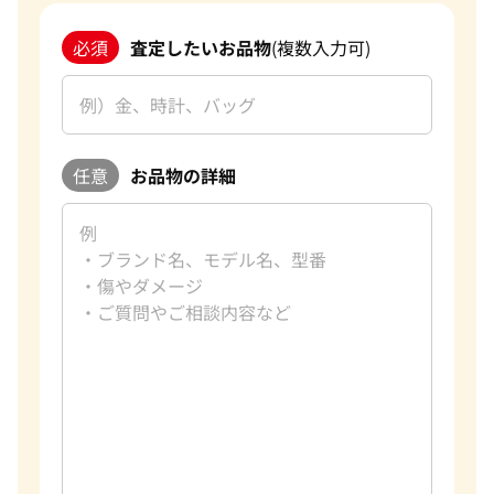
必須
査定したいお品物
(複数入力可)
任意
お品物の詳細