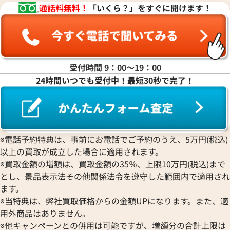
通話料無料！
「いくら？」をすぐに聞けます！
受付時間 9：00〜19：00
エルメス ジャンボ ブレスレット
エルメス ジャンボ
24時間いつでも受付中！最短30秒で完了！
参考買取価格
参考買取価格
7,000
円
7,000
円
2025年9月17日時点
2026年5月17日時
※電話予約特典は、事前にお電話でご予約のうえ、5万円(税込)
以上の買取が成立した場合に適用されます。
※買取金額の増額は、買取金額の35％、上限10万円(税込)まで
とし、景品表示法その他関係法令を遵守した範囲内で適用され
ます。
※当特典は、弊社買取価格からの金額UPになります。また、適
用外商品はありません。
※他キャンペーンとの併用は可能ですが、増額分の合計上限は