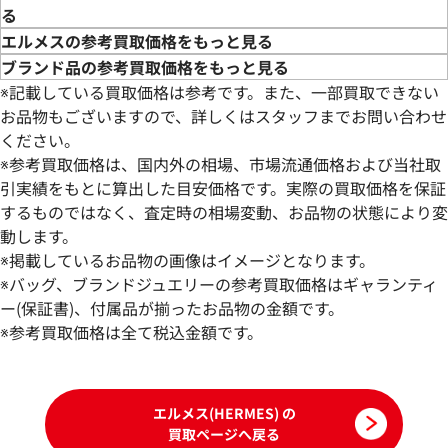
る
エルメスの参考買取価格をもっと見る
ブランド品の参考買取価格をもっと見る
※記載している買取価格は参考です。また、一部買取できない
お品物もございますので、詳しくはスタッフまでお問い合わせ
ください。
※参考買取価格は、国内外の相場、市場流通価格および当社取
引実績をもとに算出した目安価格です。実際の買取価格を保証
するものではなく、査定時の相場変動、お品物の状態により変
エルメス ブレスレット
エルメス ブレスレ
動します。
参考買取価格
参考買取価格
※掲載しているお品物の画像はイメージとなります。
160,000
※バッグ、ブランドジュエリーの参考買取価格はギャランティ
円
153,000
円
2026年5月17日時点
2026年6月17日時
ー(保証書)、付属品が揃ったお品物の金額です。
※参考買取価格は全て税込金額です。
エルメス(HERMES) の
買取ページへ戻る