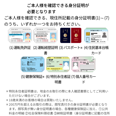
ご本人様を確認できる身分証明が
必要となります
ご本人様を確認できる、現住所記載の身分証明書(1)～(7)
のうち、いずれか一つをお持ちください。
(1) 運転免許証
(2) 運転経歴証明
(3) パスポート※
(4) 住民基本台帳
書
カード
(5) 健康保険証※
(6) 特別永住者証
(7) 個人番号カー
明書
ド
特別永住者証明書は、地金のお取引の際に本人確認書類としてご利用い
ただけない場合がございます。
18歳未満のお客様の場合は買取いたしません。
200万円を超えるお取引の際は、顔写真付きの身分証明書が必要となり
ます。顔写真が無い身分証明書の場合、各種健康保険証に加え、①公共
料金の明細 ②社会保険料領収書 ③納税証明書（身分証明書に記載の住所