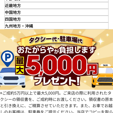
宮城県
神奈川県
新潟県
近畿地方
秋田県
埼玉県
富山県
三重県
中国地方
山形県
千葉県
石川県
滋賀県
鳥取県
四国地方
福島県
茨城県
山梨県
京都府
島根県
徳島県
九州地方・沖縄
栃木県
長野県
大阪府
岡山県
香川県
福岡県
群馬県
岐阜県
兵庫県
広島県
愛媛県
佐賀県
静岡県
奈良県
山口県
長崎県
愛知県
和歌山県
熊本県
大分県
宮崎県
鹿児島県
※ご成約5万円以上で最大5,000円。ご来店の際に利用されたタ
クシーの領収書を、ご成約時にお渡しください。領収書の原本
と引き換えに、ご精算させていただきます。また、お車でお越
しのお客様は、駐車券をご提示ください。当店でコピーを取ら