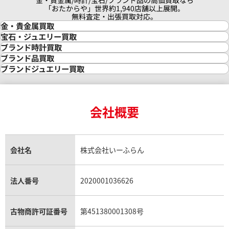
金・貴金属/時計/宝石/ブランド品の高価買取なら
「おたからや」世界約1,940店舗以上展開。
無料査定・出張買取対応。
金・貴金属買取
金買取
宝石・ジュエリー買取
金の相場価格情報
宝石・ジュエリー買取
ブランド時計買取
金の参考買取価格一覧
ダイヤモンド買取
時計買取
ブランド品買取
インゴット買取
ダイヤモンド・宝石の参考価格一覧
ロレックス買取
ブランド買取
ブランドジュエリー買取
インゴットの相場価格情報
リング・結婚指輪買取
ロレックス デイトナ買取
ルイ・ヴィトン買取
カルティエ買取
24金買取
エメラルド買取
ロレックス サブマリーナー買取
ルイ・ヴィトン買取の参考価格一覧
ティファニー買取
24金の相場価格情報
サファイア買取
ロレックス GMTマスター買取
エルメス買取
ブルガリ買取
18金買取
ルビー買取
ロレックス エクスプローラー買取
会社概要
エルメス バーキン買取
ヴァンクリーフ＆アーペル買取
18金の相場価格情報
ヒスイ買取
ロレックス デイトジャスト買取
エルメス ケリー買取
ハリーウィンストン買取
金のアクセサリー買取
オパール買取
ロレックス 買取の参考価格一覧
エルメス買取の参考価格一覧
クロムハーツ買取
金貨買取
トパーズ買取
パテック フィリップ買取
シャネル買取
フレッド買取
貴金属買取
タンザナイト買取
パテック フィリップノーチラス買取
シャネル マトラッセ買取
ショーメ買取
会社名
株式会社いーふらん
プラチナ買取
アメジスト買取
オーデマ ピゲ買取
シャネル買取の参考価格一覧
ショパール買取
銀・シルバー買取
パライバトルマリン買取
オーデマ ピゲ ロイヤルオーク買取
ディオール買取
タサキ買取
パラジウム買取
キャッツアイ買取
ヴァシュロン・コンスタンタン買取
セリーヌ買取
法人番号
2020001036626
ダミアーニ買取
アレキサンドライト買取
A.ランゲ&ゾーネ買取
フェンディ買取
ピアジェ買取
ガーネット買取
ブレゲ買取
グッチ買取
ブシュロン買取
アクアマリン買取
オメガ買取
プラダ買取
古物商許可証番号
第451380001308号
モーブッサン買取
ウブロ買取
ミキモト買取