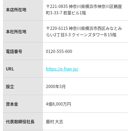
IWC買取
グラフ買取
〒221-0835 神奈川県横浜市神奈川区鶴屋
カルティエ買取
本店所在地
フランク ミュラー買取
町3-33-7 若葉ビル1階
リシャール・ミル買取
タグ・ホイヤー買取
〒220-6115 神奈川県横浜市西区みなとみ
パネライ買取
本社所在地
らい2丁目3-3 クイーンズタワーB 15階
チューダー（チュードル）買取
電話番号
0120-555-600
URL
https://e-fran.jp/
設立
2000年3月
資本金
4億8,000万円
代表取締役社長
鹿村 大志