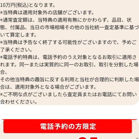
10万円(税込)となります。
※当特典は適用対象外の店舗がございます。
※通常査定額は、当特典の適用有無にかかわらず、品目、状
態、付属品、当日の市場相場その他の当社統一査定基準に基づ
エルメス ジャンボ ブレスレット
エルメス ジャンボ
いて算定します。
参考買取価格
参考買取価格
※当特典は予告なく終了する可能性がございますので、予めご
5,000
円
3,000
円
了承ください。
2025年7月17日時点
2025年7月17日時
※電話予約特典は、電話予約のうえ対象となるお取引に適用さ
れます。同一または実質的に同一のお取引、取引を分割した場
合、
その他当特典の趣旨に反する利用と当社が合理的に判断した場
合は、適用対象外となる場合がございます。
※ご不明な点がございましたら査定員またはお電話にてお問い
合わせください。
ブランド品買取強化中！売るなら今！