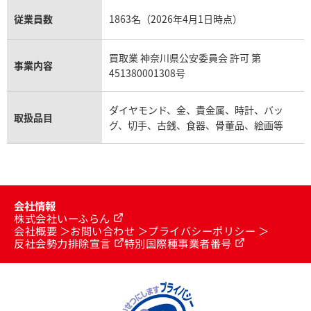
従業員数
1863名（2026年4月1日時点）
買取業 神奈川県公安委員会 許可 第
事業内容
451380001308号
ダイヤモンド、金、貴金属、時計、バッ
取扱品目
グ、切手、古銭、食器、骨董品、絵画等
会社情報
株式会社いーふらん
会社概要
お問い合わせ
プライバシーポリシー
反社会勢力排除宣言
特別国際種事業者番号