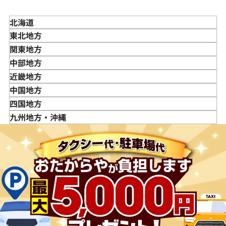
北海道
東北地方
青森県
関東地方
岩手県
東京都
中部地方
宮城県
神奈川県
新潟県
近畿地方
秋田県
埼玉県
富山県
三重県
中国地方
山形県
千葉県
石川県
滋賀県
鳥取県
四国地方
福島県
茨城県
山梨県
京都府
島根県
徳島県
九州地方・沖縄
栃木県
長野県
大阪府
岡山県
香川県
福岡県
群馬県
岐阜県
兵庫県
広島県
愛媛県
佐賀県
静岡県
奈良県
山口県
長崎県
愛知県
和歌山県
熊本県
大分県
宮崎県
鹿児島県