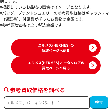
動します。
エルメス オータクロア28 ハンドバッグ
エルメス オータク
※掲載しているお品物の画像はイメージとなります。
レザー □K刻印 シルバー金具
オーストリッチ □
※バッグ、ブランドジュエリーの参考買取価格はギャランティ
参考買取価格
参考買取価格
ー(保証書)、付属品が揃ったお品物の金額です。
1,059,000
※参考買取価格は全て税込金額です。
円
900,000
円
2025年6月17日時点
2025年10月17日
エルメス(HERMES) の
買取ページへ戻る
エルメス(HERMES) オータクロアの
買取ページへ戻る
参考買取価格を調べる