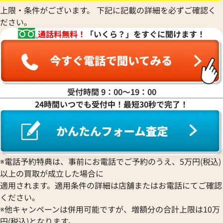
上限・条件がございます。 下記に記載の詳細を必ずご確認く
参考買取価格
参考買取価格
ださい。
557,000
円
464,000
円
2025年6月17日時点
2025年7月17日時
通話料無料！
「いくら？」をすぐに聞けます！
受付時間 9：00〜19：00
24時間いつでも受付中！最短30秒で完了！
※電話予約特典は、事前にお電話でご予約のうえ、5万円(税込)
以上の買取が成立した場合に
適用されます。適用条件の詳細は店舗またはお電話にてご確認
ください。
※他キャンペーンは併用可能ですが、増額分の合計上限は10万
円(税込)となります。