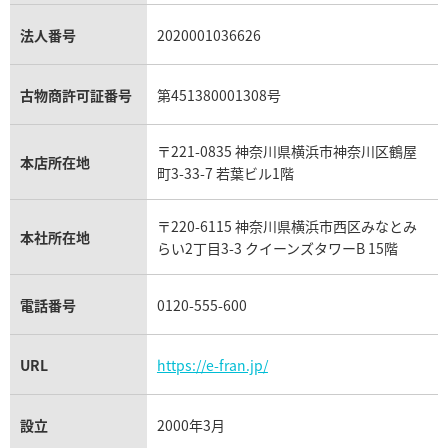
銀・シルバー買取
パライバトルマリン買取
オーデマ ピゲ ロイヤルオーク買取
ディオール買取
タサキ買取
パラジウム買取
キャッツアイ買取
ヴァシュロン・コンスタンタン買取
セリーヌ買取
法人番号
2020001036626
ダミアーニ買取
アレキサンドライト買取
A.ランゲ&ゾーネ買取
フェンディ買取
ピアジェ買取
ガーネット買取
ブレゲ買取
グッチ買取
ブシュロン買取
アクアマリン買取
オメガ買取
プラダ買取
古物商許可証番号
第451380001308号
モーブッサン買取
ウブロ買取
ミキモト買取
IWC買取
グラフ買取
〒221-0835 神奈川県横浜市神奈川区鶴屋
カルティエ買取
本店所在地
フランク ミュラー買取
町3-33-7 若葉ビル1階
リシャール・ミル買取
タグ・ホイヤー買取
〒220-6115 神奈川県横浜市西区みなとみ
パネライ買取
本社所在地
らい2丁目3-3 クイーンズタワーB 15階
チューダー（チュードル）買取
電話番号
0120-555-600
URL
https://e-fran.jp/
設立
2000年3月