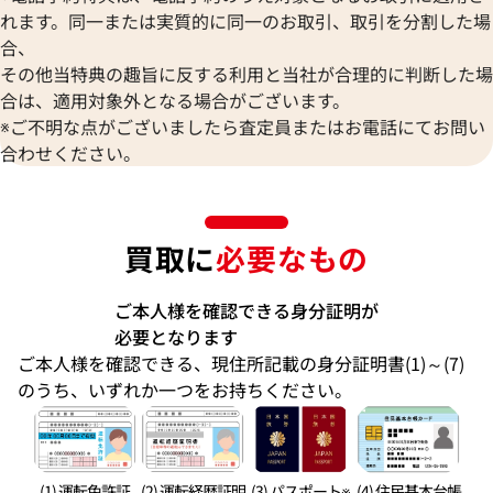
れます。同一または実質的に同一のお取引、取引を分割した場
合、
その他当特典の趣旨に反する利用と当社が合理的に判断した場
合は、適用対象外となる場合がございます。
※ご不明な点がございましたら査定員またはお電話にてお問い
合わせください。
買取に
必要なもの
ご本人様を確認できる身分証明が
必要となります
ご本人様を確認できる、現住所記載の身分証明書(1)～(7)
のうち、いずれか一つをお持ちください。
(1) 運転免許証
(2) 運転経歴証明
(3) パスポート※
(4) 住民基本台帳