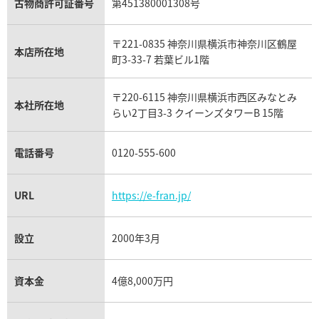
アクアマリン買取
オメガ買取
プラダ買取
古物商許可証番号
第451380001308号
モーブッサン買取
ウブロ買取
ミキモト買取
IWC買取
グラフ買取
〒221-0835 神奈川県横浜市神奈川区鶴屋
カルティエ買取
本店所在地
フランク ミュラー買取
町3-33-7 若葉ビル1階
リシャール・ミル買取
タグ・ホイヤー買取
〒220-6115 神奈川県横浜市西区みなとみ
パネライ買取
本社所在地
らい2丁目3-3 クイーンズタワーB 15階
チューダー（チュードル）買取
電話番号
0120-555-600
URL
https://e-fran.jp/
設立
2000年3月
資本金
4億8,000万円