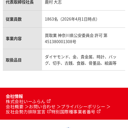
代表取締役社長
鹿村 大志
従業員数
1863名（2026年4月1日時点）
買取業 神奈川県公安委員会 許可 第
事業内容
451380001308号
ダイヤモンド、金、貴金属、時計、バッ
取扱品目
グ、切手、古銭、食器、骨董品、絵画等
会社情報
株式会社いーふらん
会社概要
お問い合わせ
プライバシーポリシー
反社会勢力排除宣言
特別国際種事業者番号