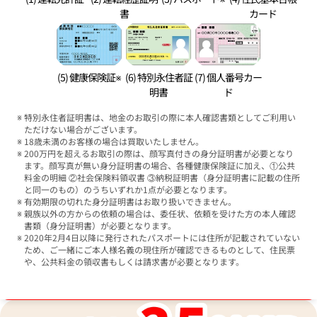
書
カード
(5) 健康保険証※
(6) 特別永住者証
(7) 個人番号カー
明書
ド
特別永住者証明書は、地金のお取引の際に本人確認書類としてご利用い
ただけない場合がございます。
18歳未満のお客様の場合は買取いたしません。
200万円を超えるお取引の際は、顔写真付きの身分証明書が必要となり
ます。顔写真が無い身分証明書の場合、各種健康保険証に加え、①公共
料金の明細 ②社会保険料領収書 ③納税証明書（身分証明書に記載の住所
と同一のもの）のうちいずれか1点が必要となります。
有効期限の切れた身分証明書はお取り扱いできません。
親族以外の方からの依頼の場合は、委任状、依頼を受けた方の本人確認
書類（身分証明書）が必要となります。
2020年2月4日以降に発行されたパスポートには住所が記載されていない
ため、ご一緒にご本人様名義の現住所が確認できるものとして、住民票
や、公共料金の領収書もしくは請求書が必要となります。
ブランド品買取強化中！売るなら今！