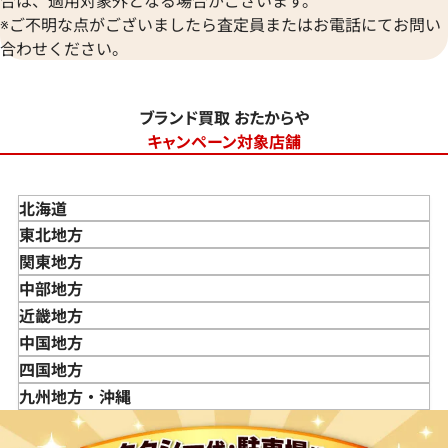
※ご不明な点がございましたら査定員またはお電話にてお問い
合わせください。
ブランド買取 おたからや
キャンペーン対象店舗
北海道
東北地方
青森県
関東地方
岩手県
東京都
中部地方
宮城県
神奈川県
新潟県
近畿地方
秋田県
埼玉県
富山県
三重県
中国地方
山形県
千葉県
石川県
滋賀県
鳥取県
四国地方
福島県
茨城県
山梨県
京都府
島根県
徳島県
九州地方・沖縄
栃木県
長野県
大阪府
岡山県
香川県
福岡県
群馬県
岐阜県
兵庫県
広島県
愛媛県
佐賀県