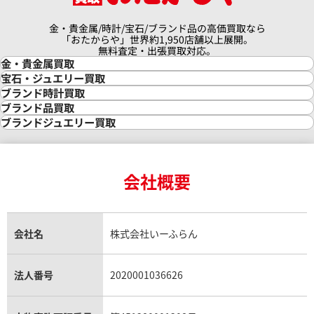
金・貴金属/時計/宝石/ブランド品の高価買取なら
「おたからや」世界約1,950店舗以上展開。
無料査定・出張買取対応。
金・貴金属買取
金買取
宝石・ジュエリー買取
金の相場価格情報
宝石・ジュエリー買取
ブランド時計買取
金の参考買取価格一覧
ダイヤモンド買取
時計買取
ブランド品買取
インゴット買取
ダイヤモンド・宝石の参考価格一覧
ロレックス買取
ブランド買取
ブランドジュエリー買取
インゴットの相場価格情報
リング・結婚指輪買取
ロレックス デイトナ買取
ルイ・ヴィトン買取
カルティエ買取
24金買取
エメラルド買取
ロレックス サブマリーナー買取
ルイ・ヴィトン買取の参考価格一覧
ティファニー買取
24金の相場価格情報
サファイア買取
ロレックス GMTマスター買取
エルメス買取
ブルガリ買取
18金買取
ルビー買取
ロレックス エクスプローラー買取
会社概要
エルメス バーキン買取
ヴァンクリーフ＆アーペル買取
18金の相場価格情報
ヒスイ買取
ロレックス デイトジャスト買取
エルメス ケリー買取
ハリーウィンストン買取
金のアクセサリー買取
オパール買取
ロレックス 買取の参考価格一覧
エルメス買取の参考価格一覧
クロムハーツ買取
金貨買取
トパーズ買取
パテック フィリップ買取
シャネル買取
フレッド買取
貴金属買取
タンザナイト買取
パテック フィリップノーチラス買取
シャネル マトラッセ買取
ショーメ買取
会社名
株式会社いーふらん
プラチナ買取
アメジスト買取
オーデマ ピゲ買取
シャネル買取の参考価格一覧
ショパール買取
銀・シルバー買取
パライバトルマリン買取
オーデマ ピゲ ロイヤルオーク買取
ディオール買取
タサキ買取
パラジウム買取
キャッツアイ買取
ヴァシュロン・コンスタンタン買取
セリーヌ買取
法人番号
2020001036626
ダミアーニ買取
アレキサンドライト買取
A.ランゲ&ゾーネ買取
フェンディ買取
ピアジェ買取
ガーネット買取
ブレゲ買取
グッチ買取
ブシュロン買取