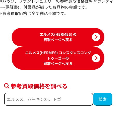
参考買取価格
参考買取価格
※バッグ、ブランドジュエリーの参考買取価格はギャランティ
ASK
ASK
ー(保証書)、付属品が揃ったお品物の金額です。
※参考買取価格は全て税込金額です。
2024年8月17日時点
2023年8月18日時
エルメス(HERMES) の
買取ページへ戻る
エルメス(HERMES) コンスタンスロング
トゥーゴーの
買取ページへ戻る
参考買取価格を調べる
エルメス コンスタンスロングトゥーゴー
エルメス コンス
〇A刻印
ブランド品買取強化中！売るなら今！