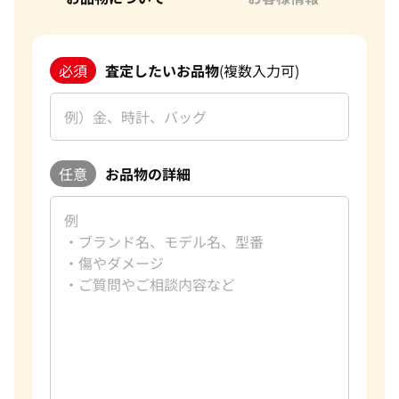
必須
査定したいお品物
(複数入力可)
任意
お品物の詳細