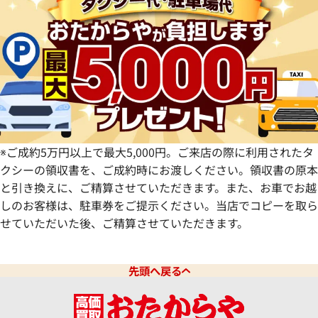
静岡県
奈良県
山口県
長崎県
愛知県
和歌山県
熊本県
大分県
宮崎県
鹿児島県
※ご成約5万円以上で最大5,000円。ご来店の際に利用されたタ
クシーの領収書を、ご成約時にお渡しください。領収書の原本
と引き換えに、ご精算させていただきます。また、お車でお越
しのお客様は、駐車券をご提示ください。当店でコピーを取ら
せていただいた後、ご精算させていただきます。
先頭へ戻る