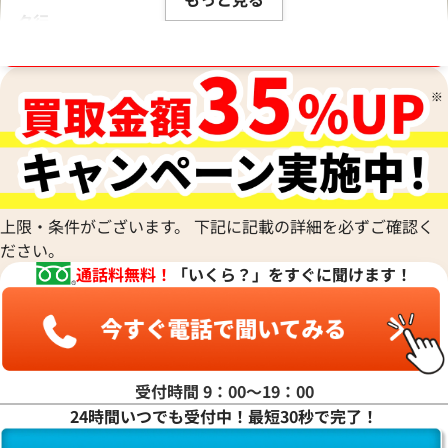
タ行
ブランド品買取強化中！売るなら今！
ナ行
ハ行
マ行
上限・条件がございます。 下記に記載の詳細を必ずご確認く
ださい。
通話料無料！
「いくら？」をすぐに聞けます！
ヤ行
ラ行
受付時間 9：00〜19：00
24時間いつでも受付中！最短30秒で完了！
ワ行