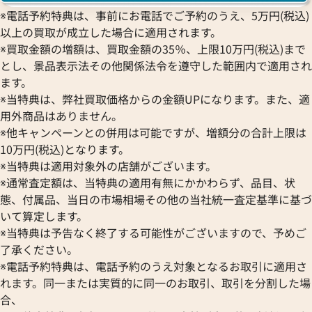
参考買取価格
参考買取価格
※電話予約特典は、事前にお電話でご予約のうえ、5万円(税込)
ASK
ASK
以上の買取が成立した場合に適用されます。
※買取金額の増額は、買取金額の35％、上限10万円(税込)まで
2023年7月18日時点
2024年5月17日時
とし、景品表示法その他関係法令を遵守した範囲内で適用され
ます。
※当特典は、弊社買取価格からの金額UPになります。また、適
用外商品はありません。
※他キャンペーンとの併用は可能ですが、増額分の合計上限は
10万円(税込)となります。
※当特典は適用対象外の店舗がございます。
※通常査定額は、当特典の適用有無にかかわらず、品目、状
態、付属品、当日の市場相場その他の当社統一査定基準に基づ
いて算定します。
※当特典は予告なく終了する可能性がございますので、予めご
了承ください。
※電話予約特典は、電話予約のうえ対象となるお取引に適用さ
れます。同一または実質的に同一のお取引、取引を分割した場
合、