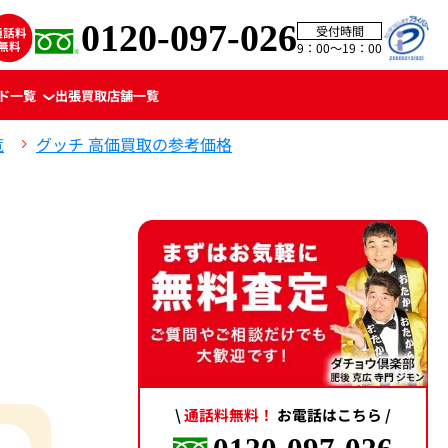
0120-097-026
受付時間
9：00〜19：00
ド一覧
出張買取
店舗一覧
覧
グッチ 高価買取の参考価格
\
通話料無料！
お電話はこちら /