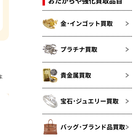
おたからや強化買取品目
金･インゴット買取
プラチナ買取
貴金属買取
よ
宝石･ジュエリー買取
バッグ･ブランド品買取