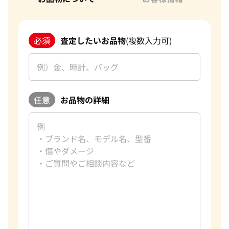
必須
査定したいお品物
(複数入力可)
任意
お品物の詳細