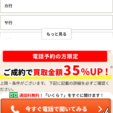
カ行
サ行
もっと見る
タ行
ブランド品買取強化中！売るなら今！
ナ行
ハ行
上限・条件がございます。 下記に記載の詳細を必ずご確認く
ださい。
マ行
通話料無料！
「いくら？」をすぐに聞けます！
ヤ行