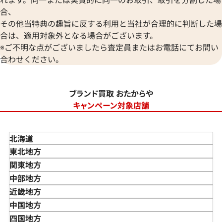
合、
その他当特典の趣旨に反する利用と当社が合理的に判断した場
合は、適用対象外となる場合がございます。
※ご不明な点がございましたら査定員またはお電話にてお問い
合わせください。
ブランド買取 おたからや
キャンペーン対象店舗
北海道
東北地方
青森県
関東地方
岩手県
東京都
中部地方
宮城県
神奈川県
新潟県
近畿地方
秋田県
埼玉県
富山県
三重県
中国地方
山形県
千葉県
石川県
滋賀県
鳥取県
四国地方