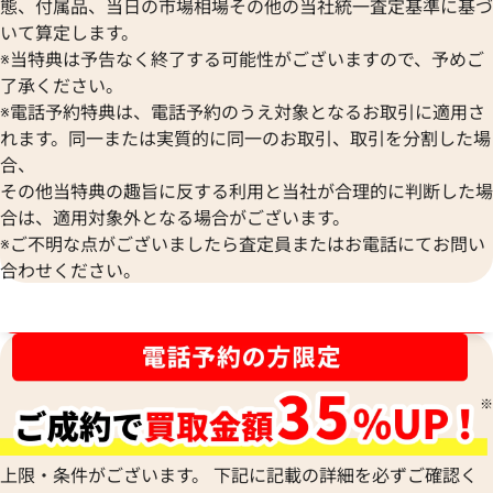
態、付属品、当日の市場相場その他の当社統一査定基準に基づ
いて算定します。
※当特典は予告なく終了する可能性がございますので、予めご
了承ください。
※電話予約特典は、電話予約のうえ対象となるお取引に適用さ
ディオール カナージュ 財布 レザー
れます。同一または実質的に同一のお取引、取引を分割した場
参考買取価格
合、
39,000
円
その他当特典の趣旨に反する利用と当社が合理的に判断した場
2026年3月28日時点
合は、適用対象外となる場合がございます。
※ご不明な点がございましたら査定員またはお電話にてお問い
合わせください。
ブランド品買取強化中！売るなら今！
上限・条件がございます。 下記に記載の詳細を必ずご確認く