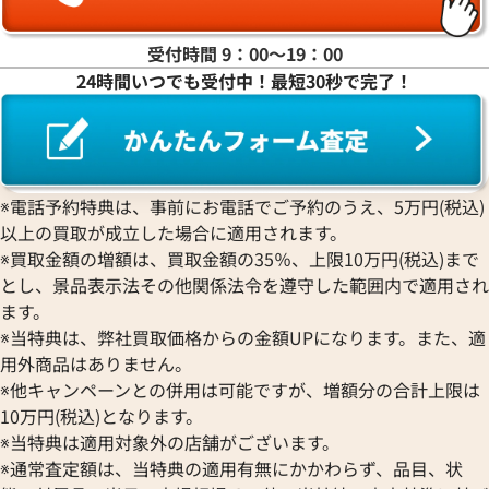
受付時間 9：00〜19：00
24時間いつでも受付中！最短30秒で完了！
ディオール CDダイヤモンド 財布 PVC
ディオール カナー
参考買取価格
参考買取価格
※電話予約特典は、事前にお電話でご予約のうえ、5万円(税込)
41,000
円
40,000
円
以上の買取が成立した場合に適用されます。
2026年1月17日時点
2025年12月17日
※買取金額の増額は、買取金額の35％、上限10万円(税込)まで
とし、景品表示法その他関係法令を遵守した範囲内で適用され
ます。
※当特典は、弊社買取価格からの金額UPになります。また、適
用外商品はありません。
※他キャンペーンとの併用は可能ですが、増額分の合計上限は
10万円(税込)となります。
※当特典は適用対象外の店舗がございます。
※通常査定額は、当特典の適用有無にかかわらず、品目、状