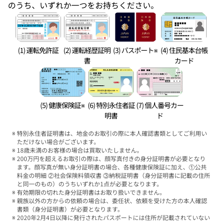
のうち、いずれか一つをお持ちください。
(1) 運転免許証
(2) 運転経歴証明
(3) パスポート※
(4) 住民基本台帳
書
カード
(5) 健康保険証※
(6) 特別永住者証
(7) 個人番号カー
明書
ド
特別永住者証明書は、地金のお取引の際に本人確認書類としてご利用い
ただけない場合がございます。
18歳未満のお客様の場合は買取いたしません。
200万円を超えるお取引の際は、顔写真付きの身分証明書が必要となり
ます。顔写真が無い身分証明書の場合、各種健康保険証に加え、①公共
料金の明細 ②社会保険料領収書 ③納税証明書（身分証明書に記載の住所
と同一のもの）のうちいずれか1点が必要となります。
有効期限の切れた身分証明書はお取り扱いできません。
親族以外の方からの依頼の場合は、委任状、依頼を受けた方の本人確認
書類（身分証明書）が必要となります。
2020年2月4日以降に発行されたパスポートには住所が記載されていない