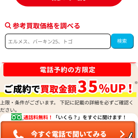
参考買取価格を調べる
ブランド品買取強化中！売るなら今！
ディオール グラビティ 財布 レザー
ディオール カナー
参考買取価格
参考買取価格
45,000
円
44,000
円
2026年2月17日時点
2025年7月3日時点
上限・条件がございます。 下記に記載の詳細を必ずご確認く
ださい。
通話料無料！
「いくら？」をすぐに聞けます！