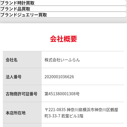
金の相場価格情報
宝石・ジュエリー買取
ブランド時計買取
金の参考買取価格一覧
ダイヤモンド買取
時計買取
ブランド品買取
インゴット買取
ダイヤモンド・宝石の参考価格一覧
ロレックス買取
ブランド買取
ブランドジュエリー買取
インゴットの相場価格情報
リング・結婚指輪買取
ロレックス デイトナ買取
ルイ・ヴィトン買取
カルティエ買取
24金買取
エメラルド買取
ロレックス サブマリーナー買取
ルイ・ヴィトン買取の参考価格一覧
ティファニー買取
24金の相場価格情報
サファイア買取
ロレックス GMTマスター買取
エルメス買取
ブルガリ買取
18金買取
ルビー買取
ロレックス エクスプローラー買取
会社概要
エルメス バーキン買取
ヴァンクリーフ＆アーペル買取
18金の相場価格情報
ヒスイ買取
ロレックス デイトジャスト買取
エルメス ケリー買取
ハリーウィンストン買取
金のアクセサリー買取
オパール買取
ロレックス 買取の参考価格一覧
エルメス買取の参考価格一覧
クロムハーツ買取
金貨買取
トパーズ買取
パテック フィリップ買取
シャネル買取
フレッド買取
貴金属買取
タンザナイト買取
パテック フィリップノーチラス買取
シャネル マトラッセ買取
ショーメ買取
会社名
株式会社いーふらん
プラチナ買取
アメジスト買取
オーデマ ピゲ買取
シャネル買取の参考価格一覧
ショパール買取
銀・シルバー買取
パライバトルマリン買取
オーデマ ピゲ ロイヤルオーク買取
ディオール買取
タサキ買取
パラジウム買取
キャッツアイ買取
ヴァシュロン・コンスタンタン買取
セリーヌ買取
法人番号
2020001036626
ダミアーニ買取
アレキサンドライト買取
A.ランゲ&ゾーネ買取
フェンディ買取
ピアジェ買取
ガーネット買取
ブレゲ買取
グッチ買取
ブシュロン買取
アクアマリン買取
オメガ買取
プラダ買取
古物商許可証番号
第451380001308号
モーブッサン買取
ウブロ買取
ミキモト買取
IWC買取
グラフ買取
〒221-0835 神奈川県横浜市神奈川区鶴屋
カルティエ買取
本店所在地
フランク ミュラー買取
町3-33-7 若葉ビル1階
リシャール・ミル買取