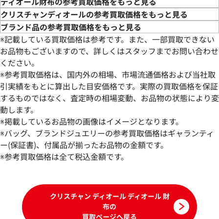
ディオール財布の参考買取価格をもっと見る
クリスチャンディオールの参考買取価格をもっと見る
ブランド品の参考買取価格をもっと見る
※記載している買取価格は参考です。また、一部買取できない
お品物もございますので、詳しくはスタッフまでお問い合わせ
ください。
※参考買取価格は、国内外の相場、市場流通価格および当社取
引実績をもとに算出した目安価格です。実際の買取価格を保証
するものではなく、査定時の相場変動、お品物の状態により変
動します。
ディオール オブリーク 財布 キャンバス
ディオール トロッ
※掲載しているお品物の画像はイメージとなります。
参考買取価格
参考買取価格
※バッグ、ブランドジュエリーの参考買取価格はギャランティ
50,000
ー(保証書)、付属品が揃ったお品物の金額です。
円
46,000
円
2025年7月17日時点
2025年12月17日
※参考買取価格は全て税込金額です。
クリスチャン ディオール ディオール 財
布の
買取ページへ戻る