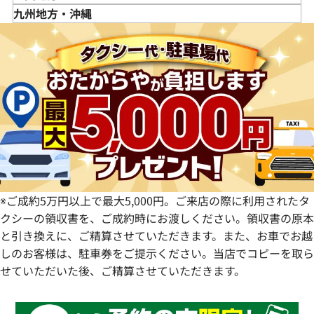
福島県
茨城県
山梨県
京都府
島根県
徳島県
九州地方・沖縄
栃木県
長野県
大阪府
岡山県
香川県
福岡県
群馬県
岐阜県
兵庫県
広島県
愛媛県
佐賀県
静岡県
奈良県
山口県
長崎県
愛知県
和歌山県
熊本県
大分県
宮崎県
鹿児島県
※ご成約5万円以上で最大5,000円。ご来店の際に利用されたタ
クシーの領収書を、ご成約時にお渡しください。領収書の原本
と引き換えに、ご精算させていただきます。また、お車でお越
しのお客様は、駐車券をご提示ください。当店でコピーを取ら
せていただいた後、ご精算させていただきます。