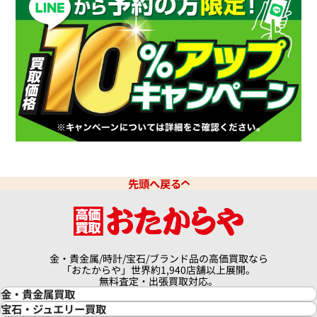
先頭へ戻る
金・貴金属/時計/宝石/ブランド品の高価買取なら
「おたからや」世界約1,940店舗以上展開。
無料査定・出張買取対応。
金・貴金属買取
金買取
宝石・ジュエリー買取