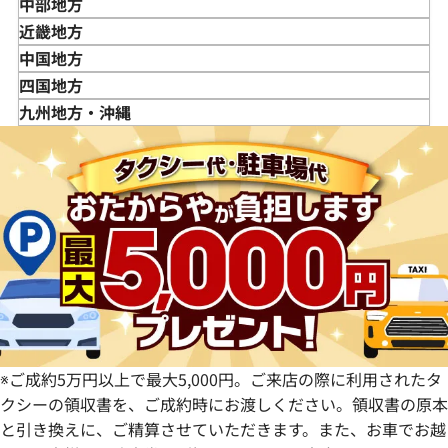
岩手県
東京都
中部地方
宮城県
神奈川県
新潟県
近畿地方
秋田県
埼玉県
富山県
三重県
中国地方
山形県
千葉県
石川県
滋賀県
鳥取県
四国地方
福島県
茨城県
山梨県
京都府
島根県
徳島県
九州地方・沖縄
栃木県
長野県
大阪府
岡山県
香川県
福岡県
群馬県
岐阜県
兵庫県
広島県
愛媛県
佐賀県
静岡県
奈良県
山口県
長崎県
愛知県
和歌山県
熊本県
大分県
宮崎県
鹿児島県
※ご成約5万円以上で最大5,000円。ご来店の際に利用されたタ
クシーの領収書を、ご成約時にお渡しください。領収書の原本
と引き換えに、ご精算させていただきます。また、お車でお越