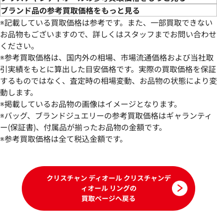
ブランド品の参考買取価格をもっと見る
※記載している買取価格は参考です。また、一部買取できない
お品物もございますので、詳しくはスタッフまでお問い合わせ
ください。
※参考買取価格は、国内外の相場、市場流通価格および当社取
引実績をもとに算出した目安価格です。実際の買取価格を保証
するものではなく、査定時の相場変動、お品物の状態により変
動します。
ディオール リング
ディオール リング
※掲載しているお品物の画像はイメージとなります。
参考買取価格
参考買取価格
※バッグ、ブランドジュエリーの参考買取価格はギャランティ
80,000
ー(保証書)、付属品が揃ったお品物の金額です。
円
58,000
円
2025年11月17日時点
2025年9月17日時
※参考買取価格は全て税込金額です。
クリスチャン ディオール クリスチャンデ
ィオール リングの
買取ページへ戻る