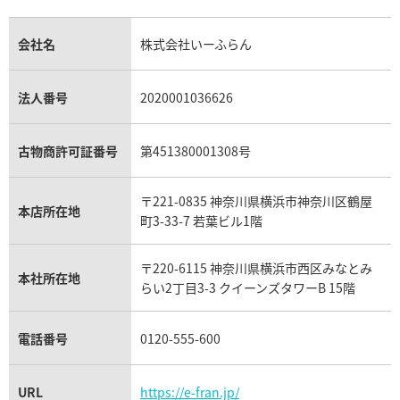
金のアクセサリー買取
オパール買取
ロレックス 買取の参考価格一覧
エルメス買取の参考価格一覧
クロムハーツ買取
金貨買取
トパーズ買取
パテック フィリップ買取
シャネル買取
フレッド買取
貴金属買取
タンザナイト買取
パテック フィリップノーチラス買取
シャネル マトラッセ買取
ショーメ買取
会社名
株式会社いーふらん
プラチナ買取
アメジスト買取
オーデマ ピゲ買取
シャネル買取の参考価格一覧
ショパール買取
銀・シルバー買取
パライバトルマリン買取
オーデマ ピゲ ロイヤルオーク買取
ディオール買取
タサキ買取
パラジウム買取
キャッツアイ買取
ヴァシュロン・コンスタンタン買取
セリーヌ買取
法人番号
2020001036626
ダミアーニ買取
アレキサンドライト買取
A.ランゲ&ゾーネ買取
フェンディ買取
ピアジェ買取
ガーネット買取
ブレゲ買取
グッチ買取
ブシュロン買取
アクアマリン買取
オメガ買取
プラダ買取
古物商許可証番号
第451380001308号
モーブッサン買取
ウブロ買取
ミキモト買取
IWC買取
グラフ買取
〒221-0835 神奈川県横浜市神奈川区鶴屋
カルティエ買取
本店所在地
フランク ミュラー買取
町3-33-7 若葉ビル1階
リシャール・ミル買取
タグ・ホイヤー買取
〒220-6115 神奈川県横浜市西区みなとみ
パネライ買取
本社所在地
らい2丁目3-3 クイーンズタワーB 15階
チューダー（チュードル）買取
電話番号
0120-555-600
URL
https://e-fran.jp/