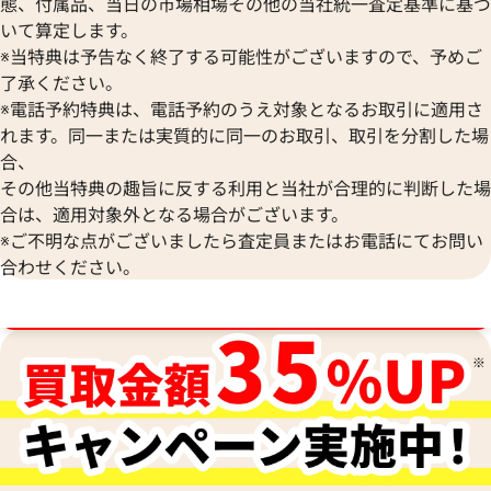
態、付属品、当日の市場相場その他の当社統一査定基準に基づ
いて算定します。
※当特典は予告なく終了する可能性がございますので、予めご
了承ください。
ディオール リング
※電話予約特典は、電話予約のうえ対象となるお取引に適用さ
参考買取価格
れます。同一または実質的に同一のお取引、取引を分割した場
9,000
円
合、
2026年3月17日時点
その他当特典の趣旨に反する利用と当社が合理的に判断した場
合は、適用対象外となる場合がございます。
※ご不明な点がございましたら査定員またはお電話にてお問い
合わせください。
ブランド品買取強化中！売るなら今！