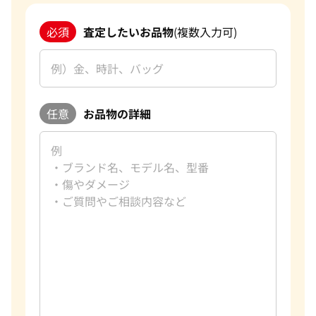
必須
査定したいお品物
(複数入力可)
任意
お品物の詳細