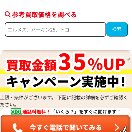
参考買取価格を調べる
ブランド品買取強化中！売るなら今！
ディオール リング
ディオール リング
参考買取価格
参考買取価格
47,000
円
40,000
円
2026年3月17日時点
2026年5月17日時
上限・条件がございます。 下記に記載の詳細を必ずご確認く
ださい。
通話料無料！
「いくら？」をすぐに聞けます！