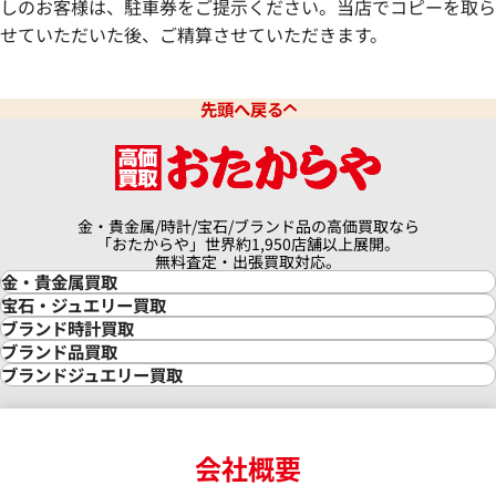
しのお客様は、駐車券をご提示ください。当店でコピーを取ら
せていただいた後、ご精算させていただきます。
先頭へ戻る
金・貴金属/時計/宝石/ブランド品の高価買取なら
「おたからや」世界約1,950店舗以上展開。
無料査定・出張買取対応。
金・貴金属買取
金買取
宝石・ジュエリー買取
金の相場価格情報
宝石・ジュエリー買取
ブランド時計買取
金の参考買取価格一覧
ダイヤモンド買取
時計買取
ブランド品買取
インゴット買取
ダイヤモンド・宝石の参考価格一覧
ロレックス買取
ブランド買取
ブランドジュエリー買取
インゴットの相場価格情報
リング・結婚指輪買取
ロレックス デイトナ買取
ルイ・ヴィトン買取
カルティエ買取
24金買取
エメラルド買取
ロレックス サブマリーナー買取
ルイ・ヴィトン買取の参考価格一覧
ティファニー買取
24金の相場価格情報
サファイア買取
ロレックス GMTマスター買取
エルメス買取
ブルガリ買取
18金買取
ルビー買取
ロレックス エクスプローラー買取
会社概要
エルメス バーキン買取
ヴァンクリーフ＆アーペル買取
18金の相場価格情報
ヒスイ買取
ロレックス デイトジャスト買取
エルメス ケリー買取
ハリーウィンストン買取