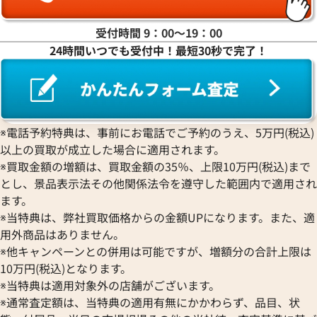
受付時間 9：00〜19：00
24時間いつでも受付中！最短30秒で完了！
ディオール リング
ディオール リング
参考買取価格
参考買取価格
21,000
円
9,000
円
※電話予約特典は、事前にお電話でご予約のうえ、5万円(税込)
2026年6月17日時点
2026年3月17日時
以上の買取が成立した場合に適用されます。
※買取金額の増額は、買取金額の35％、上限10万円(税込)まで
とし、景品表示法その他関係法令を遵守した範囲内で適用され
ます。
※当特典は、弊社買取価格からの金額UPになります。また、適
用外商品はありません。
※他キャンペーンとの併用は可能ですが、増額分の合計上限は
10万円(税込)となります。
※当特典は適用対象外の店舗がございます。
※通常査定額は、当特典の適用有無にかかわらず、品目、状