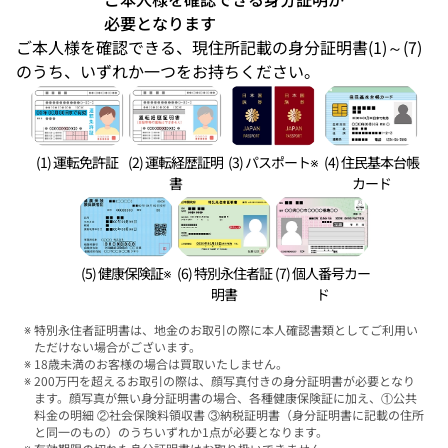
必要となります
ご本人様を確認できる、現住所記載の身分証明書(1)～(7)
のうち、いずれか一つをお持ちください。
(1) 運転免許証
(2) 運転経歴証明
(3) パスポート※
(4) 住民基本台帳
書
カード
(5) 健康保険証※
(6) 特別永住者証
(7) 個人番号カー
明書
ド
特別永住者証明書は、地金のお取引の際に本人確認書類としてご利用い
ただけない場合がございます。
18歳未満のお客様の場合は買取いたしません。
200万円を超えるお取引の際は、顔写真付きの身分証明書が必要となり
ます。顔写真が無い身分証明書の場合、各種健康保険証に加え、①公共
料金の明細 ②社会保険料領収書 ③納税証明書（身分証明書に記載の住所
と同一のもの）のうちいずれか1点が必要となります。