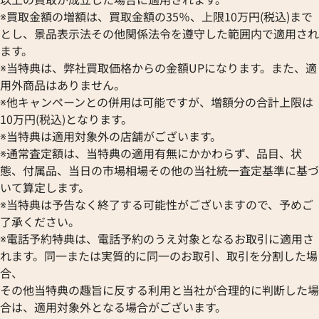
※買取金額の増額は、買取金額の35％、上限10万円(税込)まで
とし、景品表示法その他関係法令を遵守した範囲内で適用され
ます。
デビアス K18WG ダイヤモンド ブレスレ
デビアス K18WG
※当特典は、弊社買取価格からの金額UPになります。また、適
ット
ス
用外商品はありません。
参考買取価格
参考買取価格
※他キャンペーンとの併用は可能ですが、増額分の合計上限は
ASK
ASK
10万円(税込)となります。
※当特典は適用対象外の店舗がございます。
2024年4月10日時点
2024年7月10日時
※通常査定額は、当特典の適用有無にかかわらず、品目、状
態、付属品、当日の市場相場その他の当社統一査定基準に基づ
いて算定します。
※当特典は予告なく終了する可能性がございますので、予めご
了承ください。
※電話予約特典は、電話予約のうえ対象となるお取引に適用さ
れます。同一または実質的に同一のお取引、取引を分割した場
合、
その他当特典の趣旨に反する利用と当社が合理的に判断した場
合は、適用対象外となる場合がございます。