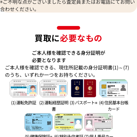
※ご不明な点がございましたら査定員またはお電話にてお問い
合わせください。
買取に
必要なもの
ご本人様を確認できる身分証明が
必要となります
ご本人様を確認できる、現住所記載の身分証明書(1)～(7)
のうち、いずれか一つをお持ちください。
(1) 運転免許証
(2) 運転経歴証明
(3) パスポート※
(4) 住民基本台帳
書
カード
(5) 健康保険証※
(6) 特別永住者証
(7) 個人番号カー