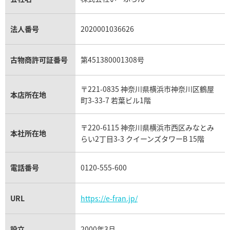
プラチナ買取
アメジスト買取
オーデマ ピゲ買取
シャネル買取の参考価格一覧
ショパール買取
銀・シルバー買取
パライバトルマリン買取
オーデマ ピゲ ロイヤルオーク買取
ディオール買取
タサキ買取
パラジウム買取
キャッツアイ買取
ヴァシュロン・コンスタンタン買取
セリーヌ買取
法人番号
2020001036626
ダミアーニ買取
アレキサンドライト買取
A.ランゲ&ゾーネ買取
フェンディ買取
ピアジェ買取
ガーネット買取
ブレゲ買取
グッチ買取
ブシュロン買取
アクアマリン買取
オメガ買取
プラダ買取
古物商許可証番号
第451380001308号
モーブッサン買取
ウブロ買取
ミキモト買取
IWC買取
グラフ買取
〒221-0835 神奈川県横浜市神奈川区鶴屋
カルティエ買取
本店所在地
フランク ミュラー買取
町3-33-7 若葉ビル1階
リシャール・ミル買取
タグ・ホイヤー買取
〒220-6115 神奈川県横浜市西区みなとみ
パネライ買取
本社所在地
らい2丁目3-3 クイーンズタワーB 15階
チューダー（チュードル）買取
電話番号
0120-555-600
URL
https://e-fran.jp/
設立
2000年3月