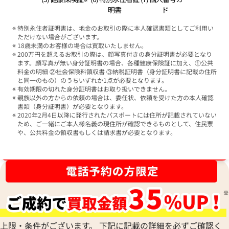
明書
ド
特別永住者証明書は、地金のお取引の際に本人確認書類としてご利用い
ただけない場合がございます。
18歳未満のお客様の場合は買取いたしません。
200万円を超えるお取引の際は、顔写真付きの身分証明書が必要となり
ます。顔写真が無い身分証明書の場合、各種健康保険証に加え、①公共
料金の明細 ②社会保険料領収書 ③納税証明書（身分証明書に記載の住所
と同一のもの）のうちいずれか1点が必要となります。
有効期限の切れた身分証明書はお取り扱いできません。
親族以外の方からの依頼の場合は、委任状、依頼を受けた方の本人確認
書類（身分証明書）が必要となります。
2020年2月4日以降に発行されたパスポートには住所が記載されていない
ため、ご一緒にご本人様名義の現住所が確認できるものとして、住民票
や、公共料金の領収書もしくは請求書が必要となります。
ブランド品買取強化中！売るなら今！
上限・条件がございます。 下記に記載の詳細を必ずご確認く