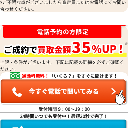
※ご不明な点がございましたら査定員またはお電話にてお問い
合わせください。
ブランド品買取強化中！売るなら今！
デピアス K18WG ダイヤモンド ネックレ
デビアス K18 ダ
ス
参考買取価格
参考買取価格
ASK
ASK
2023年3月11日時点
2023年12月10日
上限・条件がございます。 下記に記載の詳細を必ずご確認く
ださい。
通話料無料！
「いくら？」をすぐに聞けます！
受付時間 9：00〜19：00
24時間いつでも受付中！最短30秒で完了！