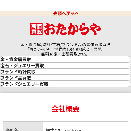
先頭へ戻る
金・貴金属/時計/宝石/ブランド品の高価買取なら
「おたからや」世界約1,940店舗以上展開。
無料査定・出張買取対応。
金・貴金属買取
金買取
宝石・ジュエリー買取
金の相場価格情報
宝石・ジュエリー買取
ブランド時計買取
金の参考買取価格一覧
ダイヤモンド買取
時計買取
ブランド品買取
インゴット買取
ダイヤモンド・宝石の参考価格一覧
ロレックス買取
ブランド買取
ブランドジュエリー買取
インゴットの相場価格情報
リング・結婚指輪買取
ロレックス デイトナ買取
ルイ・ヴィトン買取
カルティエ買取
24金買取
エメラルド買取
ロレックス サブマリーナー買取
ルイ・ヴィトン買取の参考価格一覧
ティファニー買取
24金の相場価格情報
サファイア買取
ロレックス GMTマスター買取
エルメス買取
ブルガリ買取
18金買取
ルビー買取
ロレックス エクスプローラー買取
会社概要
エルメス バーキン買取
ヴァンクリーフ＆アーペル買取
18金の相場価格情報
ヒスイ買取
ロレックス デイトジャスト買取
エルメス ケリー買取
ハリーウィンストン買取
金のアクセサリー買取
オパール買取
ロレックス 買取の参考価格一覧
エルメス買取の参考価格一覧
クロムハーツ買取
金貨買取
トパーズ買取
パテック フィリップ買取
シャネル買取
フレッド買取
貴金属買取
タンザナイト買取
パテック フィリップノーチラス買取
シャネル マトラッセ買取
ショーメ買取
会社名
株式会社いーふらん