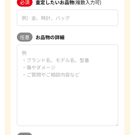
必須
査定したいお品物
(複数入力可)
任意
お品物の詳細