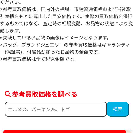
ください。
※参考買取価格は、国内外の相場、市場流通価格および当社取
引実績をもとに算出した目安価格です。実際の買取価格を保証
するものではなく、査定時の相場変動、お品物の状態により変
動します。
※掲載しているお品物の画像はイメージとなります。
デビアス ネックレス ペンダントトップ
デビアス ブレスレ
※バッグ、ブランドジュエリーの参考買取価格はギャランティ
ー(保証書)、付属品が揃ったお品物の金額です。
参考買取価格
参考買取価格
※参考買取価格は全て税込金額です。
33,900
円
27,100
円
2024年12月17日時点
2024年12月17日
参考買取価格を調べる
ブランド品買取強化中！売るなら今！