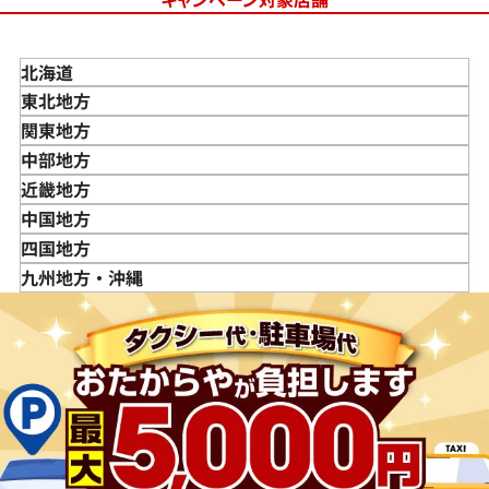
北海道
東北地方
青森県
関東地方
岩手県
東京都
中部地方
宮城県
神奈川県
新潟県
近畿地方
秋田県
埼玉県
富山県
三重県
中国地方
山形県
千葉県
石川県
滋賀県
鳥取県
四国地方
福島県
茨城県
山梨県
京都府
島根県
徳島県
九州地方・沖縄
栃木県
長野県
大阪府
岡山県
香川県
福岡県
群馬県
岐阜県
兵庫県
広島県
愛媛県
佐賀県
静岡県
奈良県
山口県
長崎県
愛知県
和歌山県
熊本県
大分県
宮崎県
鹿児島県