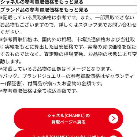
シャネルの参考買取価格をもっと見る
ブランド品の参考買取価格をもっと見る
※記載している買取価格は参考です。また、一部買取できない
お品物もございますので、詳しくはスタッフまでお問い合わせ
ください。
※参考買取価格は、国内外の相場、市場流通価格および当社取
引実績をもとに算出した目安価格です。実際の買取価格を保証
するものではなく、査定時の相場変動、お品物の状態により変
動します。
シャネル ネックレス
シャネル リボン 
※掲載しているお品物の画像はイメージとなります。
参考買取価格
参考買取価格
※バッグ、ブランドジュエリーの参考買取価格はギャランティ
43,000
ー(保証書)、付属品が揃ったお品物の金額です。
円
41,000
円
2026年4月17日時点
2025年7月17日時
※参考買取価格は全て税込金額です。
シャネル(CHANEL) の
買取ページへ戻る