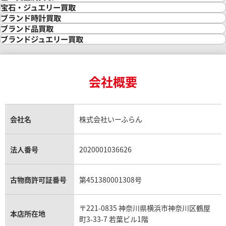
金買取
宝石・ジュエリー買取
金の相場価格情報
宝石・ジュエリー買取
ブランド時計買取
金の参考買取価格一覧
ダイヤモンド買取
時計買取
ブランド品買取
インゴット買取
ダイヤモンド・宝石の参考価格一覧
ロレックス買取
ブランド買取
ブランドジュエリー買取
インゴットの相場価格情報
リング・結婚指輪買取
ロレックス デイトナ買取
ルイ・ヴィトン買取
カルティエ買取
24金買取
エメラルド買取
ロレックス サブマリーナー買取
ルイ・ヴィトン買取の参考価格一覧
ティファニー買取
24金の相場価格情報
サファイア買取
ロレックス GMTマスター買取
エルメス買取
ブルガリ買取
18金買取
ルビー買取
ロレックス エクスプローラー買取
会社概要
エルメス バーキン買取
ヴァンクリーフ＆アーペル買取
18金の相場価格情報
ヒスイ買取
ロレックス デイトジャスト買取
エルメス ケリー買取
ハリーウィンストン買取
金のアクセサリー買取
オパール買取
ロレックス 買取の参考価格一覧
エルメス買取の参考価格一覧
クロムハーツ買取
金貨買取
トパーズ買取
パテック フィリップ買取
シャネル買取
フレッド買取
貴金属買取
タンザナイト買取
パテック フィリップノーチラス買取
シャネル マトラッセ買取
ショーメ買取
会社名
株式会社いーふらん
プラチナ買取
アメジスト買取
オーデマ ピゲ買取
シャネル買取の参考価格一覧
ショパール買取
銀・シルバー買取
パライバトルマリン買取
オーデマ ピゲ ロイヤルオーク買取
ディオール買取
タサキ買取
パラジウム買取
キャッツアイ買取
ヴァシュロン・コンスタンタン買取
セリーヌ買取
法人番号
2020001036626
ダミアーニ買取
アレキサンドライト買取
A.ランゲ&ゾーネ買取
フェンディ買取
ピアジェ買取
ガーネット買取
ブレゲ買取
グッチ買取
ブシュロン買取
アクアマリン買取
オメガ買取
プラダ買取
古物商許可証番号
第451380001308号
モーブッサン買取
ウブロ買取
ミキモト買取
IWC買取
グラフ買取
〒221-0835 神奈川県横浜市神奈川区鶴屋
カルティエ買取
本店所在地
フランク ミュラー買取
町3-33-7 若葉ビル1階