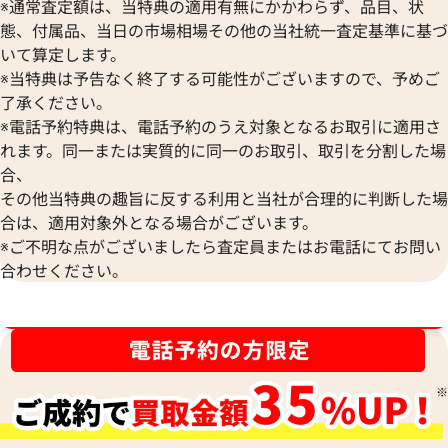
※通常査定額は、当特典の適用有無にかかわらず、品目、状
態、付属品、当日の市場相場その他の当社統一査定基準に基づ
いて算定します。
※当特典は予告なく終了する可能性がございますので、予めご
シャネル リボン リング
シャネル リボン 
了承ください。
参考買取価格
参考買取価格
※電話予約特典は、電話予約のうえ対象となるお取引に適用さ
26,000
円
20,000
円
れます。同一または実質的に同一のお取引、取引を分割した場
2025年9月17日時点
2025年12月17日
合、
その他当特典の趣旨に反する利用と当社が合理的に判断した場
合は、適用対象外となる場合がございます。
※ご不明な点がございましたら査定員またはお電話にてお問い
合わせください。
ブランド品買取強化中！売るなら今！