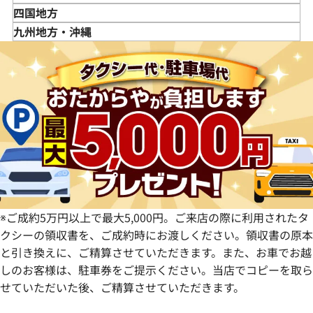
山形県
千葉県
石川県
滋賀県
鳥取県
四国地方
福島県
茨城県
山梨県
京都府
島根県
徳島県
九州地方・沖縄
栃木県
長野県
大阪府
岡山県
香川県
福岡県
群馬県
岐阜県
兵庫県
広島県
愛媛県
佐賀県
静岡県
奈良県
山口県
長崎県
愛知県
和歌山県
熊本県
大分県
宮崎県
鹿児島県
※ご成約5万円以上で最大5,000円。ご来店の際に利用されたタ
クシーの領収書を、ご成約時にお渡しください。領収書の原本
と引き換えに、ご精算させていただきます。また、お車でお越
しのお客様は、駐車券をご提示ください。当店でコピーを取ら
せていただいた後、ご精算させていただきます。