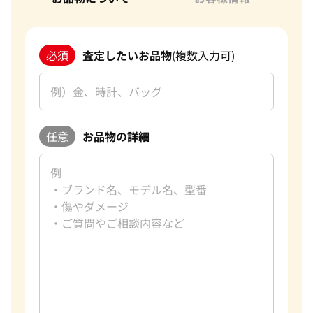
必須
査定したいお品物
(複数入力可)
任意
お品物の詳細