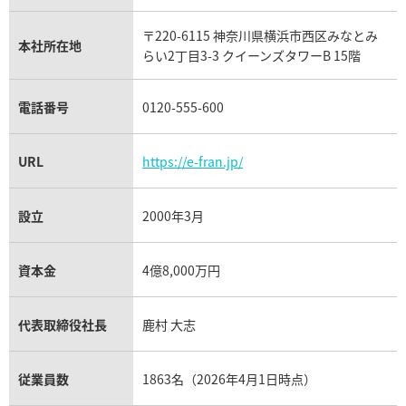
リシャール・ミル買取
タグ・ホイヤー買取
〒220-6115 神奈川県横浜市西区みなとみ
パネライ買取
本社所在地
らい2丁目3-3 クイーンズタワーB 15階
チューダー（チュードル）買取
電話番号
0120-555-600
URL
https://e-fran.jp/
設立
2000年3月
資本金
4億8,000万円
代表取締役社長
鹿村 大志
従業員数
1863名（2026年4月1日時点）