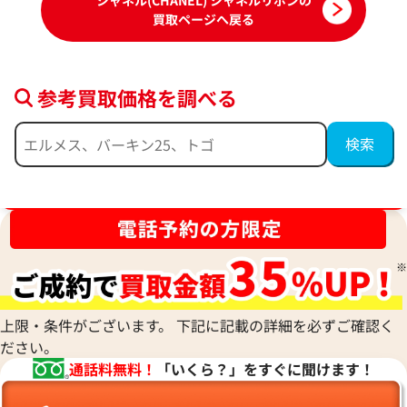
シャネル(CHANEL) シャネルリボンの
買取ページへ戻る
参考買取価格を調べる
シャネル ピアス イヤリング
シャネル ネックレ
参考買取価格
参考買取価格
ブランド品買取強化中！売るなら今！
41,000
円
33,000
円
2025年6月17日時点
2026年4月17日時
上限・条件がございます。 下記に記載の詳細を必ずご確認く
ださい。
通話料無料！
「いくら？」をすぐに聞けます！