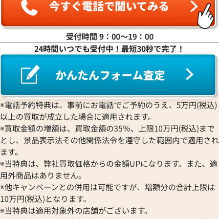
受付時間 9：00〜19：00
24時間いつでも受付中！最短30秒で完了！
シャネル ピアス イヤリング
シャネル ピアス 
参考買取価格
参考買取価格
33,000
円
31,000
円
2025年6月17日時点
2026年1月17日時
※電話予約特典は、事前にお電話でご予約のうえ、5万円(税込)
以上の買取が成立した場合に適用されます。
※買取金額の増額は、買取金額の35％、上限10万円(税込)まで
とし、景品表示法その他関係法令を遵守した範囲内で適用され
ます。
※当特典は、弊社買取価格からの金額UPになります。また、適
用外商品はありません。
※他キャンペーンとの併用は可能ですが、増額分の合計上限は
10万円(税込)となります。
※当特典は適用対象外の店舗がございます。