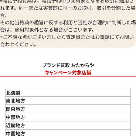
※電話予約特典は、電話予約のうえ対象となるお取引に適用さ
れます。同一または実質的に同一のお取引、取引を分割した場
合、
その他当特典の趣旨に反する利用と当社が合理的に判断した場
合は、適用対象外となる場合がございます。
※ご不明な点がございましたら査定員またはお電話にてお問い
合わせください。
ブランド買取 おたからや
キャンペーン対象店舗
北海道
東北地方
青森県
関東地方
岩手県
東京都
中部地方
宮城県
神奈川県
新潟県
近畿地方
秋田県
埼玉県
富山県
三重県
中国地方