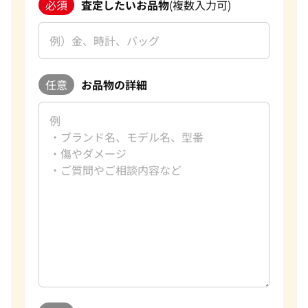
必須
査定したいお品物
(複数入力可)
任意
お品物の詳細