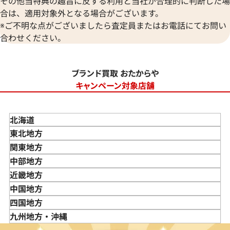
その他当特典の趣旨に反する利用と当社が合理的に判断した場
合は、適用対象外となる場合がございます。
※ご不明な点がございましたら査定員またはお電話にてお問い
合わせください。
ブランド買取 おたからや
キャンペーン対象店舗
北海道
東北地方
青森県
関東地方
岩手県
東京都
中部地方
宮城県
神奈川県
新潟県
近畿地方
秋田県
埼玉県
富山県
三重県
中国地方
山形県
千葉県
石川県
滋賀県
鳥取県
四国地方
福島県
茨城県
山梨県
京都府
島根県
徳島県
九州地方・沖縄
栃木県
長野県
大阪府
岡山県
香川県
福岡県