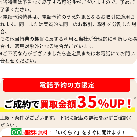
※当特典は予告なく終了する可能性がございますので、予めご
シャネル ネックレス
シャネル ネックレ
了承ください。
参考買取価格
参考買取価格
※電話予約特典は、電話予約のうえ対象となるお取引に適用さ
43,000
円
33,000
円
れます。同一または実質的に同一のお取引、取引を分割した場
2026年4月17日時点
2026年4月17日時
合、
その他当特典の趣旨に反する利用と当社が合理的に判断した場
合は、適用対象外となる場合がございます。
※ご不明な点がございましたら査定員またはお電話にてお問い
合わせください。
ブランド品買取強化中！売るなら今！
上限・条件がございます。 下記に記載の詳細を必ずご確認く
ださい。
通話料無料！
「いくら？」をすぐに聞けます！