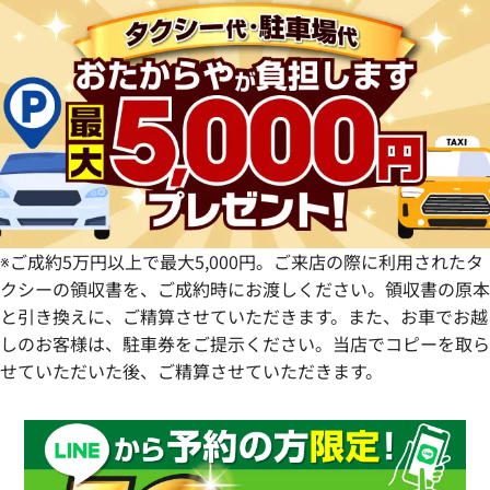
群馬県
岐阜県
兵庫県
広島県
愛媛県
佐賀県
静岡県
奈良県
山口県
長崎県
愛知県
和歌山県
熊本県
大分県
宮崎県
鹿児島県
※ご成約5万円以上で最大5,000円。ご来店の際に利用されたタ
クシーの領収書を、ご成約時にお渡しください。領収書の原本
と引き換えに、ご精算させていただきます。また、お車でお越
しのお客様は、駐車券をご提示ください。当店でコピーを取ら
せていただいた後、ご精算させていただきます。