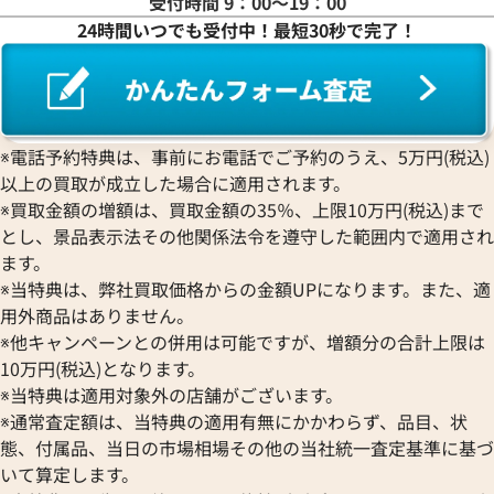
受付時間 9：00〜19：00
24時間いつでも受付中！最短30秒で完了！
シャネル ネックレス
シャネル ネックレ
参考買取価格
参考買取価格
119,000
円
77,000
円
2026年4月17日時点
2026年6月17日時
※電話予約特典は、事前にお電話でご予約のうえ、5万円(税込)
以上の買取が成立した場合に適用されます。
※買取金額の増額は、買取金額の35％、上限10万円(税込)まで
とし、景品表示法その他関係法令を遵守した範囲内で適用され
ます。
※当特典は、弊社買取価格からの金額UPになります。また、適
用外商品はありません。
※他キャンペーンとの併用は可能ですが、増額分の合計上限は
10万円(税込)となります。
※当特典は適用対象外の店舗がございます。
※通常査定額は、当特典の適用有無にかかわらず、品目、状
態、付属品、当日の市場相場その他の当社統一査定基準に基づ
いて算定します。