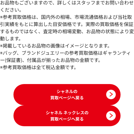
お品物もございますので、詳しくはスタッフまでお問い合わせ
ください。
※参考買取価格は、国内外の相場、市場流通価格および当社取
引実績をもとに算出した目安価格です。実際の買取価格を保証
するものではなく、査定時の相場変動、お品物の状態により変
動します。
シャネル ネックレス
シャネル ネックレ
※掲載しているお品物の画像はイメージとなります。
参考買取価格
参考買取価格
※バッグ、ブランドジュエリーの参考買取価格はギャランティ
132,000
ー(保証書)、付属品が揃ったお品物の金額です。
円
125,000
円
2026年7月17日時点
2025年7月17日時
※参考買取価格は全て税込金額です。
シャネルの
買取ページへ戻る
シャネル ネックレスの
買取ページへ戻る