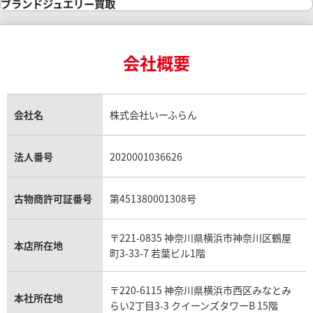
インゴット買取
ダイヤモンド・宝石の参考価格一覧
ロレックス買取
ブランド買取
ブランドジュエリー買取
インゴットの相場価格情報
リング・結婚指輪買取
ロレックス デイトナ買取
ルイ・ヴィトン買取
カルティエ買取
24金買取
エメラルド買取
ロレックス サブマリーナー買取
ルイ・ヴィトン買取の参考価格一覧
ティファニー買取
24金の相場価格情報
サファイア買取
ロレックス GMTマスター買取
エルメス買取
ブルガリ買取
18金買取
ルビー買取
ロレックス エクスプローラー買取
会社概要
エルメス バーキン買取
ヴァンクリーフ＆アーペル買取
18金の相場価格情報
ヒスイ買取
ロレックス デイトジャスト買取
エルメス ケリー買取
ハリーウィンストン買取
金のアクセサリー買取
オパール買取
ロレックス 買取の参考価格一覧
エルメス買取の参考価格一覧
クロムハーツ買取
金貨買取
トパーズ買取
パテック フィリップ買取
シャネル買取
フレッド買取
貴金属買取
タンザナイト買取
パテック フィリップノーチラス買取
シャネル マトラッセ買取
ショーメ買取
会社名
株式会社いーふらん
プラチナ買取
アメジスト買取
オーデマ ピゲ買取
シャネル買取の参考価格一覧
ショパール買取
銀・シルバー買取
パライバトルマリン買取
オーデマ ピゲ ロイヤルオーク買取
ディオール買取
タサキ買取
パラジウム買取
キャッツアイ買取
ヴァシュロン・コンスタンタン買取
セリーヌ買取
法人番号
2020001036626
ダミアーニ買取
アレキサンドライト買取
A.ランゲ&ゾーネ買取
フェンディ買取
ピアジェ買取
ガーネット買取
ブレゲ買取
グッチ買取
ブシュロン買取
アクアマリン買取
オメガ買取
プラダ買取
古物商許可証番号
第451380001308号
モーブッサン買取
ウブロ買取
ミキモト買取
IWC買取
グラフ買取
〒221-0835 神奈川県横浜市神奈川区鶴屋
カルティエ買取
本店所在地
フランク ミュラー買取
町3-33-7 若葉ビル1階
リシャール・ミル買取
タグ・ホイヤー買取
〒220-6115 神奈川県横浜市西区みなとみ
パネライ買取
本社所在地
らい2丁目3-3 クイーンズタワーB 15階
チューダー（チュードル）買取