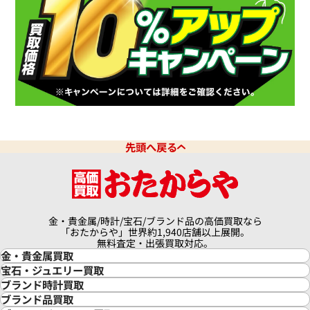
先頭へ戻る
金・貴金属/時計/宝石/ブランド品の高価買取なら
「おたからや」世界約1,940店舗以上展開。
無料査定・出張買取対応。
金・貴金属買取
金買取
宝石・ジュエリー買取
金の相場価格情報
宝石・ジュエリー買取
ブランド時計買取
金の参考買取価格一覧
ダイヤモンド買取
時計買取
ブランド品買取