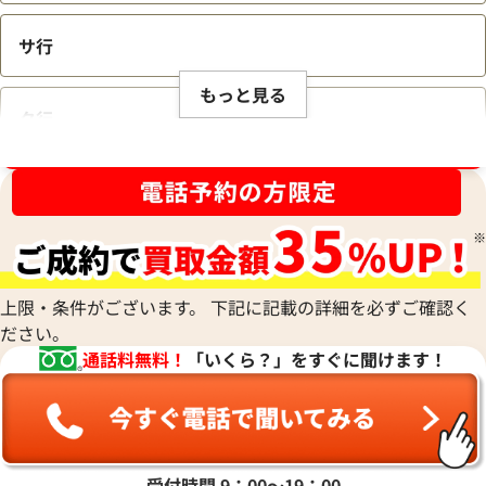
サ行
もっと見る
タ行
ブランド品買取強化中！売るなら今！
ナ行
ハ行
上限・条件がございます。 下記に記載の詳細を必ずご確認く
ださい。
マ行
通話料無料！
「いくら？」をすぐに聞けます！
ヤ行
ラ行
受付時間 9：00〜19：00