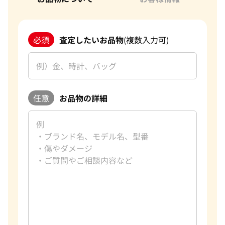
必須
査定したいお品物
(複数入力可)
任意
お品物の詳細