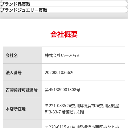
金の参考買取価格一覧
ダイヤモンド買取
時計買取
ブランド品買取
インゴット買取
ダイヤモンド・宝石の参考価格一覧
ロレックス買取
ブランド買取
ブランドジュエリー買取
インゴットの相場価格情報
リング・結婚指輪買取
ロレックス デイトナ買取
ルイ・ヴィトン買取
カルティエ買取
24金買取
エメラルド買取
ロレックス サブマリーナー買取
ルイ・ヴィトン買取の参考価格一覧
ティファニー買取
24金の相場価格情報
サファイア買取
ロレックス GMTマスター買取
エルメス買取
ブルガリ買取
18金買取
ルビー買取
ロレックス エクスプローラー買取
会社概要
エルメス バーキン買取
ヴァンクリーフ＆アーペル買取
18金の相場価格情報
ヒスイ買取
ロレックス デイトジャスト買取
エルメス ケリー買取
ハリーウィンストン買取
金のアクセサリー買取
オパール買取
ロレックス 買取の参考価格一覧
エルメス買取の参考価格一覧
クロムハーツ買取
金貨買取
トパーズ買取
パテック フィリップ買取
シャネル買取
フレッド買取
貴金属買取
タンザナイト買取
パテック フィリップノーチラス買取
シャネル マトラッセ買取
ショーメ買取
会社名
株式会社いーふらん
プラチナ買取
アメジスト買取
オーデマ ピゲ買取
シャネル買取の参考価格一覧
ショパール買取
銀・シルバー買取
パライバトルマリン買取
オーデマ ピゲ ロイヤルオーク買取
ディオール買取
タサキ買取
パラジウム買取
キャッツアイ買取
ヴァシュロン・コンスタンタン買取
セリーヌ買取
法人番号
2020001036626
ダミアーニ買取
アレキサンドライト買取
A.ランゲ&ゾーネ買取
フェンディ買取
ピアジェ買取
ガーネット買取
ブレゲ買取
グッチ買取
ブシュロン買取
アクアマリン買取
オメガ買取
プラダ買取
古物商許可証番号
第451380001308号
モーブッサン買取
ウブロ買取
ミキモト買取
IWC買取
グラフ買取
〒221-0835 神奈川県横浜市神奈川区鶴屋
カルティエ買取
本店所在地
フランク ミュラー買取
町3-33-7 若葉ビル1階
リシャール・ミル買取
タグ・ホイヤー買取
〒220-6115 神奈川県横浜市西区みなとみ