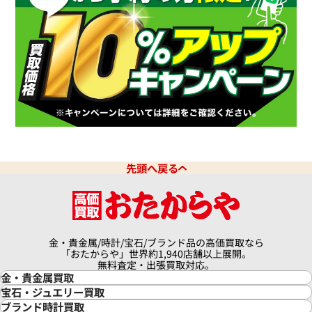
先頭へ戻る
金・貴金属/時計/宝石/ブランド品の高価買取なら
「おたからや」世界約1,940店舗以上展開。
無料査定・出張買取対応。
金・貴金属買取
金買取
宝石・ジュエリー買取
金の相場価格情報
宝石・ジュエリー買取
ブランド時計買取