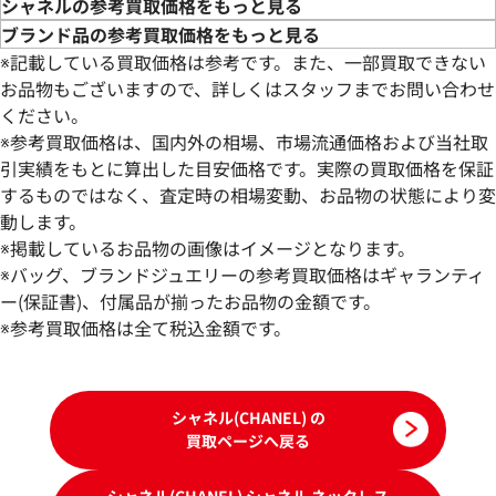
シャネルの参考買取価格をもっと見る
ブランド品の参考買取価格をもっと見る
※記載している買取価格は参考です。また、一部買取できない
お品物もございますので、詳しくはスタッフまでお問い合わせ
ください。
※参考買取価格は、国内外の相場、市場流通価格および当社取
引実績をもとに算出した目安価格です。実際の買取価格を保証
するものではなく、査定時の相場変動、お品物の状態により変
動します。
シャネル ネックレス
シャネル ネックレ
※掲載しているお品物の画像はイメージとなります。
参考買取価格
参考買取価格
※バッグ、ブランドジュエリーの参考買取価格はギャランティ
132,000
ー(保証書)、付属品が揃ったお品物の金額です。
円
125,000
円
2026年7月17日時点
2025年7月17日時
※参考買取価格は全て税込金額です。
シャネル(CHANEL) の
買取ページへ戻る