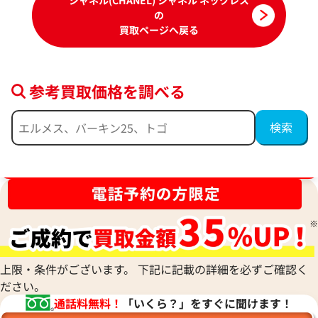
シャネル(CHANEL) シャネル ネックレス
の
買取ページへ戻る
参考買取価格を調べる
シャネル ネックレス
シャネル ネックレ
参考買取価格
参考買取価格
124,000
円
122,000
円
ブランド品買取強化中！売るなら今！
2026年5月17日時点
2026年5月17日時
上限・条件がございます。 下記に記載の詳細を必ずご確認く
ださい。
通話料無料！
「いくら？」をすぐに聞けます！