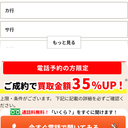
カ行
サ行
もっと見る
タ行
ブランド品買取強化中！売るなら今！
ナ行
ハ行
上限・条件がございます。 下記に記載の詳細を必ずご確認く
ださい。
マ行
通話料無料！
「いくら？」をすぐに聞けます！
ヤ行