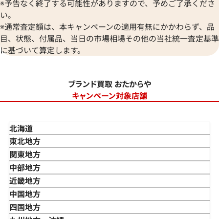
※予告なく終了する可能性がありますので、予めご了承くださ
い。
※通常査定額は、本キャンペーンの適用有無にかかわらず、品
目、状態、付属品、当日の市場相場その他の当社統一査定基準
に基づいて算定します。
ブランド買取 おたからや
キャンペーン対象店舗
北海道
東北地方
青森県
関東地方
岩手県
東京都
中部地方
宮城県
神奈川県
新潟県
近畿地方
秋田県
埼玉県
富山県
三重県
中国地方
山形県
千葉県
石川県
滋賀県
鳥取県
四国地方
福島県
茨城県
山梨県
京都府
島根県