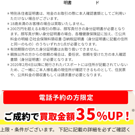
明書
ド
特別永住者証明書は、地金のお取引の際に本人確認書類としてご利用い
ただけない場合がございます。
18歳未満のお客様の場合は買取いたしません。
200万円を超えるお取引の際は、顔写真付きの身分証明書が必要となり
ます。顔写真が無い身分証明書の場合、各種健康保険証に加え、①公共
料金の明細 ②社会保険料領収書 ③納税証明書（身分証明書に記載の住所
と同一のもの）のうちいずれか1点が必要となります。
有効期限の切れた身分証明書はお取り扱いできません。
親族以外の方からの依頼の場合は、委任状、依頼を受けた方の本人確認
書類（身分証明書）が必要となります。
2020年2月4日以降に発行されたパスポートには住所が記載されていない
ため、ご一緒にご本人様名義の現住所が確認できるものとして、住民票
や、公共料金の領収書もしくは請求書が必要となります。
ブランド品買取強化中！売るなら今！
上限・条件がございます。 下記に記載の詳細を必ずご確認く