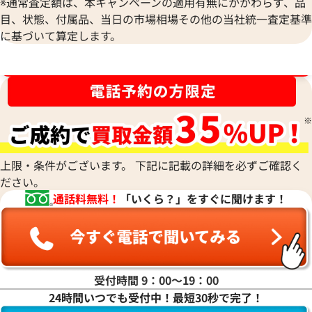
※通常査定額は、本キャンペーンの適用有無にかかわらず、品
目、状態、付属品、当日の市場相場その他の当社統一査定基準
に基づいて算定します。
シャネル ネックレス
シャネル ネックレ
ブランド品買取強化中！売るなら今！
参考買取価格
参考買取価格
43,000
円
33,000
円
2026年4月17日時点
2026年4月17日時
上限・条件がございます。 下記に記載の詳細を必ずご確認く
ださい。
通話料無料！
「いくら？」をすぐに聞けます！
受付時間 9：00〜19：00
24時間いつでも受付中！最短30秒で完了！