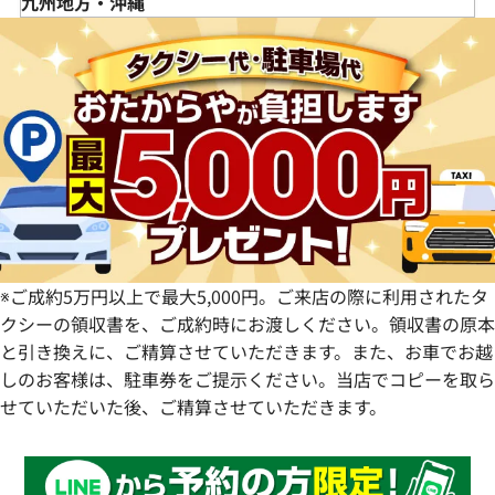
徳島県
九州地方・沖縄
栃木県
長野県
大阪府
岡山県
香川県
福岡県
群馬県
岐阜県
兵庫県
広島県
愛媛県
佐賀県
静岡県
奈良県
山口県
長崎県
愛知県
和歌山県
熊本県
大分県
宮崎県
鹿児島県
※ご成約5万円以上で最大5,000円。ご来店の際に利用されたタ
クシーの領収書を、ご成約時にお渡しください。領収書の原本
と引き換えに、ご精算させていただきます。また、お車でお越
しのお客様は、駐車券をご提示ください。当店でコピーを取ら
せていただいた後、ご精算させていただきます。