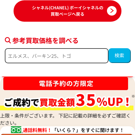
シャネル(CHANEL) ボーイシャネルの
買取ページへ戻る
参考買取価格を調べる
ブランド品買取強化中！売るなら今！
シャネル ボーイシャネル チェーンショル
シャネル ボーイシ
ダーバッグ レザー
ダーバッグ レザー
参考買取価格
参考買取価格
307,000
円
289,000
円
上限・条件がございます。 下記に記載の詳細を必ずご確認く
2026年4月3日時点
2026年7月3日時点
ださい。
通話料無料！
「いくら？」をすぐに聞けます！