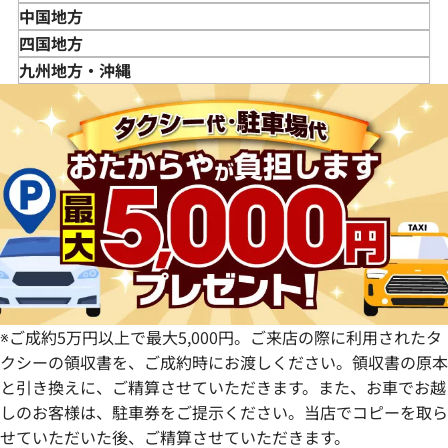
秋田県
埼玉県
富山県
三重県
中国地方
山形県
千葉県
石川県
滋賀県
鳥取県
四国地方
福島県
茨城県
山梨県
京都府
島根県
徳島県
九州地方・沖縄
栃木県
長野県
大阪府
岡山県
香川県
福岡県
群馬県
岐阜県
兵庫県
広島県
愛媛県
佐賀県
静岡県
奈良県
山口県
長崎県
愛知県
和歌山県
熊本県
大分県
宮崎県
鹿児島県
※ご成約5万円以上で最大5,000円。ご来店の際に利用されたタ
クシーの領収書を、ご成約時にお渡しください。領収書の原本
と引き換えに、ご精算させていただきます。また、お車でお越
しのお客様は、駐車券をご提示ください。当店でコピーを取ら
せていただいた後、ご精算させていただきます。