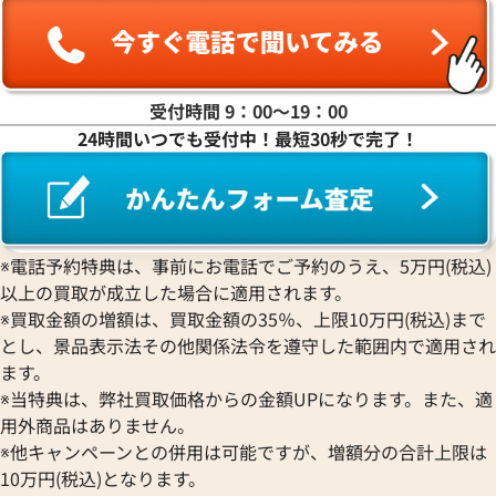
受付時間 9：00〜19：00
24時間いつでも受付中！最短30秒で完了！
※電話予約特典は、事前にお電話でご予約のうえ、5万円(税込)
以上の買取が成立した場合に適用されます。
シャネル ボーイシャネル チェーンショル
シャネル ボーイシ
※買取金額の増額は、買取金額の35％、上限10万円(税込)まで
ダーバッグ レザー
ダーバッグ ツイー
とし、景品表示法その他関係法令を遵守した範囲内で適用され
参考買取価格
参考買取価格
ます。
285,000
円
280,000
円
※当特典は、弊社買取価格からの金額UPになります。また、適
2026年4月17日時点
2026年6月17日時
用外商品はありません。
※他キャンペーンとの併用は可能ですが、増額分の合計上限は
10万円(税込)となります。