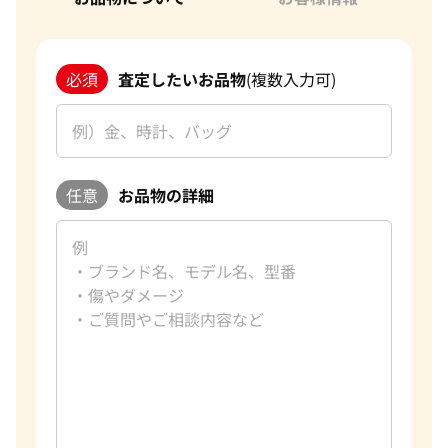
必須
査定したいお品物
(複数入力可)
任意
お品物の詳細