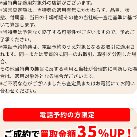
※当特典は適用対象外の店舗がございます。
※通常査定額は、当特典の適用有無にかかわらず、品目、状
態、付属品、当日の市場相場その他の当社統一査定基準に基づ
いて算定します。
※当特典は予告なく終了する可能性がございますので、予めご
了承ください。
※電話予約特典は、電話予約のうえ対象となるお取引に適用さ
れます。同一または実質的に同一のお取引、取引を分割した場
合、
その他当特典の趣旨に反する利用と当社が合理的に判断した場
合は、適用対象外となる場合がございます。
シャネル ボーイシャネル チェーンショル
シャネル ボーイシ
※ご不明な点がございましたら査定員またはお電話にてお問い
ダーバッグ パテントレザー
キン
合わせください。
参考買取価格
参考買取価格
267,000
円
80,000
円
ブランド品買取強化中！売るなら今！
2026年4月3日時点
2026年4月17日時