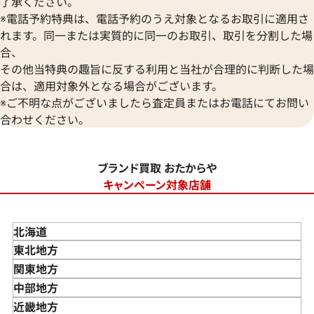
了承ください。
※電話予約特典は、電話予約のうえ対象となるお取引に適用さ
れます。同一または実質的に同一のお取引、取引を分割した場
合、
その他当特典の趣旨に反する利用と当社が合理的に判断した場
合は、適用対象外となる場合がございます。
※ご不明な点がございましたら査定員またはお電話にてお問い
合わせください。
ブランド買取 おたからや
キャンペーン対象店舗
北海道
東北地方
青森県
関東地方
岩手県
東京都
中部地方
宮城県
神奈川県
新潟県
近畿地方