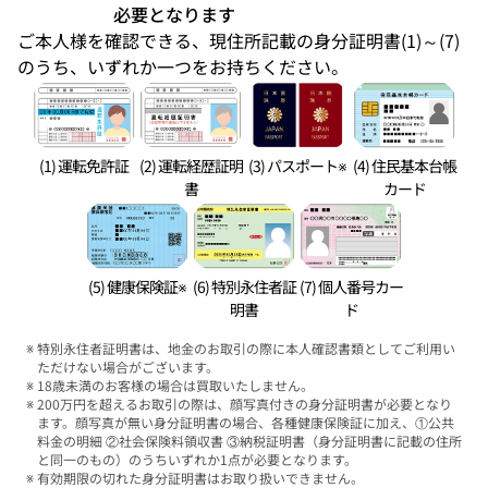
必要となります
ご本人様を確認できる、現住所記載の身分証明書(1)～(7)
のうち、いずれか一つをお持ちください。
(1) 運転免許証
(2) 運転経歴証明
(3) パスポート※
(4) 住民基本台帳
書
カード
(5) 健康保険証※
(6) 特別永住者証
(7) 個人番号カー
明書
ド
特別永住者証明書は、地金のお取引の際に本人確認書類としてご利用い
ただけない場合がございます。
18歳未満のお客様の場合は買取いたしません。
200万円を超えるお取引の際は、顔写真付きの身分証明書が必要となり
ます。顔写真が無い身分証明書の場合、各種健康保険証に加え、①公共
料金の明細 ②社会保険料領収書 ③納税証明書（身分証明書に記載の住所
と同一のもの）のうちいずれか1点が必要となります。
有効期限の切れた身分証明書はお取り扱いできません。