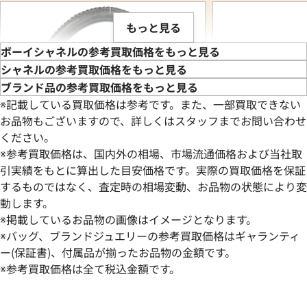
もっと見る
ボーイシャネルの参考買取価格をもっと見る
シャネルの参考買取価格をもっと見る
ブランド品の参考買取価格をもっと見る
※記載している買取価格は参考です。また、一部買取できない
お品物もございますので、詳しくはスタッフまでお問い合わせ
ください。
※参考買取価格は、国内外の相場、市場流通価格および当社取
引実績をもとに算出した目安価格です。実際の買取価格を保証
するものではなく、査定時の相場変動、お品物の状態により変
動します。
シャネル ボーイシャネル チェーンショル
シャネル ボーイシ
※掲載しているお品物の画像はイメージとなります。
ダーバッグ レザー
ーンショルダーバッ
※バッグ、ブランドジュエリーの参考買取価格はギャランティ
参考買取価格
参考買取価格
ー(保証書)、付属品が揃ったお品物の金額です。
344,000
※参考買取価格は全て税込金額です。
円
319,000
円
2026年4月17日時点
2026年7月17日時