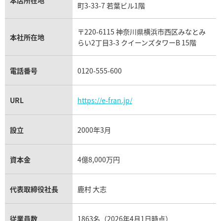
本店所在地
フランク ミュラー買取
町3-33-7 若葉ビル1階
リシャール・ミル買取
タグ・ホイヤー買取
〒220-6115 神奈川県横浜市西区みなとみ
パネライ買取
本社所在地
らい2丁目3-3 クイーンズタワーB 15階
チューダー（チュードル）買取
電話番号
0120-555-600
URL
https://e-fran.jp/
設立
2000年3月
資本金
4億8,000万円
代表取締役社長
鹿村 大志
従業員数
1863名（2026年4月1日時点）