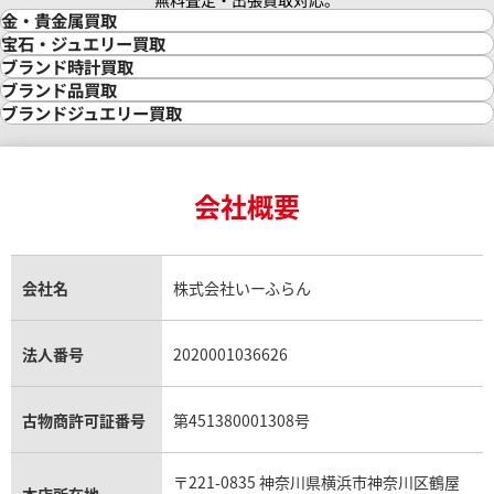
無料査定・出張買取対応。
金・貴金属買取
金買取
宝石・ジュエリー買取
金の相場価格情報
宝石・ジュエリー買取
ブランド時計買取
金の参考買取価格一覧
ダイヤモンド買取
時計買取
ブランド品買取
インゴット買取
ダイヤモンド・宝石の参考価格一覧
ロレックス買取
ブランド買取
ブランドジュエリー買取
インゴットの相場価格情報
リング・結婚指輪買取
ロレックス デイトナ買取
ルイ・ヴィトン買取
カルティエ買取
24金買取
エメラルド買取
ロレックス サブマリーナー買取
ルイ・ヴィトン買取の参考価格一覧
ティファニー買取
24金の相場価格情報
サファイア買取
ロレックス GMTマスター買取
エルメス買取
ブルガリ買取
18金買取
ルビー買取
ロレックス エクスプローラー買取
会社概要
エルメス バーキン買取
ヴァンクリーフ＆アーペル買取
18金の相場価格情報
ヒスイ買取
ロレックス デイトジャスト買取
エルメス ケリー買取
ハリーウィンストン買取
金のアクセサリー買取
オパール買取
ロレックス 買取の参考価格一覧
エルメス買取の参考価格一覧
クロムハーツ買取
金貨買取
トパーズ買取
パテック フィリップ買取
シャネル買取
フレッド買取
貴金属買取
タンザナイト買取
パテック フィリップノーチラス買取
シャネル マトラッセ買取
ショーメ買取
会社名
株式会社いーふらん
プラチナ買取
アメジスト買取
オーデマ ピゲ買取
シャネル買取の参考価格一覧
ショパール買取
銀・シルバー買取
パライバトルマリン買取
オーデマ ピゲ ロイヤルオーク買取
ディオール買取
タサキ買取
パラジウム買取
キャッツアイ買取
ヴァシュロン・コンスタンタン買取
セリーヌ買取
法人番号
2020001036626
ダミアーニ買取
アレキサンドライト買取
A.ランゲ&ゾーネ買取
フェンディ買取
ピアジェ買取
ガーネット買取
ブレゲ買取
グッチ買取
ブシュロン買取
アクアマリン買取
オメガ買取
プラダ買取
古物商許可証番号
第451380001308号
モーブッサン買取
ウブロ買取
ミキモト買取
IWC買取
グラフ買取
〒221-0835 神奈川県横浜市神奈川区鶴屋
カルティエ買取