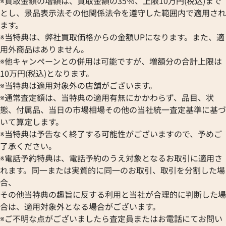
※買取金額の増額は、買取金額の35％、上限10万円(税込)まで
とし、景品表示法その他関係法令を遵守した範囲内で適用され
ます。
シャネル ライダース ジャケット
※当特典は、弊社買取価格からの金額UPになります。また、適
参考買取価格
用外商品はありません。
ASK
※他キャンペーンとの併用は可能ですが、増額分の合計上限は
10万円(税込)となります。
※当特典は適用対象外の店舗がございます。
※通常査定額は、当特典の適用有無にかかわらず、品目、状
態、付属品、当日の市場相場その他の当社統一査定基準に基づ
いて算定します。
※当特典は予告なく終了する可能性がございますので、予めご
了承ください。
※電話予約特典は、電話予約のうえ対象となるお取引に適用さ
れます。同一または実質的に同一のお取引、取引を分割した場
合、
その他当特典の趣旨に反する利用と当社が合理的に判断した場
合は、適用対象外となる場合がございます。
※ご不明な点がございましたら査定員またはお電話にてお問い