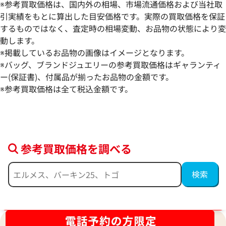
※参考買取価格は、国内外の相場、市場流通価格および当社取
引実績をもとに算出した目安価格です。実際の買取価格を保証
するものではなく、査定時の相場変動、お品物の状態により変
動します。
※掲載しているお品物の画像はイメージとなります。
フェンディ ホワイトTシャツ
モンクレール ブル
※バッグ、ブランドジュエリーの参考買取価格はギャランティ
ー(保証書)、付属品が揃ったお品物の金額です。
参考買取価格
参考買取価格
※参考買取価格は全て税込金額です。
13,000
円
8,000
円
2022年8月時点
2022年8月18日時
参考買取価格を調べる
ブランド品買取強化中！売るなら今！