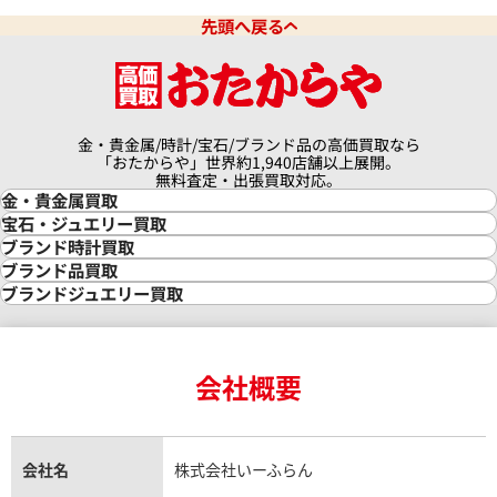
先頭へ戻る
金・貴金属/時計/宝石/ブランド品の高価買取なら
「おたからや」世界約1,940店舗以上展開。
無料査定・出張買取対応。
金・貴金属買取
金買取
宝石・ジュエリー買取
金の相場価格情報
宝石・ジュエリー買取
ブランド時計買取
金の参考買取価格一覧
ダイヤモンド買取
時計買取
ブランド品買取
インゴット買取
ダイヤモンド・宝石の参考価格一覧
ロレックス買取
ブランド買取
ブランドジュエリー買取
インゴットの相場価格情報
リング・結婚指輪買取
ロレックス デイトナ買取
ルイ・ヴィトン買取
カルティエ買取
24金買取
エメラルド買取
ロレックス サブマリーナー買取
ルイ・ヴィトン買取の参考価格一覧
ティファニー買取
24金の相場価格情報
サファイア買取
ロレックス GMTマスター買取
エルメス買取
ブルガリ買取
18金買取
ルビー買取
ロレックス エクスプローラー買取
会社概要
エルメス バーキン買取
ヴァンクリーフ＆アーペル買取
18金の相場価格情報
ヒスイ買取
ロレックス デイトジャスト買取
エルメス ケリー買取
ハリーウィンストン買取
金のアクセサリー買取
オパール買取
ロレックス 買取の参考価格一覧
エルメス買取の参考価格一覧
クロムハーツ買取
金貨買取
トパーズ買取
パテック フィリップ買取
シャネル買取
フレッド買取
貴金属買取
タンザナイト買取
パテック フィリップノーチラス買取
シャネル マトラッセ買取
ショーメ買取
会社名
株式会社いーふらん
プラチナ買取
アメジスト買取
オーデマ ピゲ買取
シャネル買取の参考価格一覧
ショパール買取