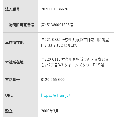
銀・シルバー買取
パライバトルマリン買取
オーデマ ピゲ ロイヤルオーク買取
ディオール買取
タサキ買取
パラジウム買取
キャッツアイ買取
ヴァシュロン・コンスタンタン買取
セリーヌ買取
法人番号
2020001036626
ダミアーニ買取
アレキサンドライト買取
A.ランゲ&ゾーネ買取
フェンディ買取
ピアジェ買取
ガーネット買取
ブレゲ買取
グッチ買取
ブシュロン買取
アクアマリン買取
オメガ買取
プラダ買取
古物商許可証番号
第451380001308号
モーブッサン買取
ウブロ買取
ミキモト買取
IWC買取
グラフ買取
〒221-0835 神奈川県横浜市神奈川区鶴屋
カルティエ買取
本店所在地
フランク ミュラー買取
町3-33-7 若葉ビル1階
リシャール・ミル買取
タグ・ホイヤー買取
〒220-6115 神奈川県横浜市西区みなとみ
パネライ買取
本社所在地
らい2丁目3-3 クイーンズタワーB 15階
チューダー（チュードル）買取
電話番号
0120-555-600
URL
https://e-fran.jp/
設立
2000年3月