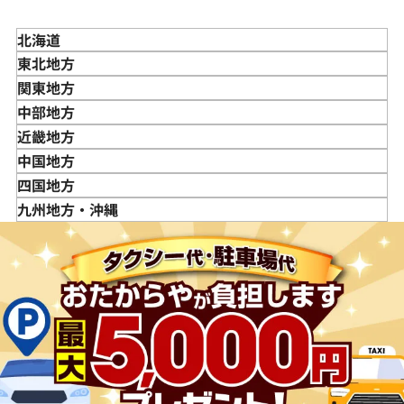
北海道
東北地方
青森県
関東地方
岩手県
東京都
中部地方
宮城県
神奈川県
新潟県
近畿地方
秋田県
埼玉県
富山県
三重県
中国地方
山形県
千葉県
石川県
滋賀県
鳥取県
四国地方
福島県
茨城県
山梨県
京都府
島根県
徳島県
九州地方・沖縄
栃木県
長野県
大阪府
岡山県
香川県
福岡県
群馬県
岐阜県
兵庫県
広島県
愛媛県
佐賀県
静岡県
奈良県
山口県
長崎県
愛知県
和歌山県
熊本県
大分県
宮崎県
鹿児島県