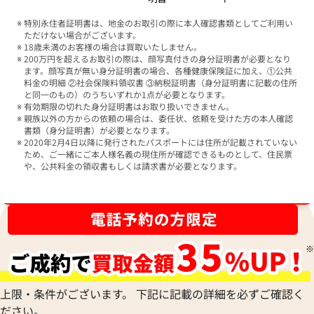
特別永住者証明書は、地金のお取引の際に本人確認書類としてご利用い
ただけない場合がございます。
18歳未満のお客様の場合は買取いたしません。
200万円を超えるお取引の際は、顔写真付きの身分証明書が必要となり
ます。顔写真が無い身分証明書の場合、各種健康保険証に加え、①公共
料金の明細 ②社会保険料領収書 ③納税証明書（身分証明書に記載の住所
と同一のもの）のうちいずれか1点が必要となります。
有効期限の切れた身分証明書はお取り扱いできません。
親族以外の方からの依頼の場合は、委任状、依頼を受けた方の本人確認
書類（身分証明書）が必要となります。
2020年2月4日以降に発行されたパスポートには住所が記載されていない
ため、ご一緒にご本人様名義の現住所が確認できるものとして、住民票
や、公共料金の領収書もしくは請求書が必要となります。
ブランド品買取強化中！売るなら今！
上限・条件がございます。 下記に記載の詳細を必ずご確認く
ださい。