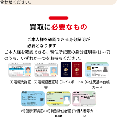
合わせください。
買取に
必要なもの
ご本人様を確認できる身分証明が
必要となります
ご本人様を確認できる、現住所記載の身分証明書(1)～(7)
のうち、いずれか一つをお持ちください。
(1) 運転免許証
(2) 運転経歴証明
(3) パスポート※
(4) 住民基本台帳
書
カード
(5) 健康保険証※
(6) 特別永住者証
(7) 個人番号カー
明書
ド