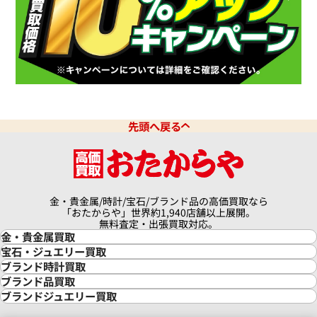
先頭へ戻る
金・貴金属/時計/宝石/ブランド品の高価買取なら
「おたからや」世界約1,940店舗以上展開。
無料査定・出張買取対応。
金・貴金属買取
金買取
宝石・ジュエリー買取
金の相場価格情報
宝石・ジュエリー買取
ブランド時計買取
金の参考買取価格一覧
ダイヤモンド買取
時計買取
ブランド品買取
インゴット買取
ダイヤモンド・宝石の参考価格一覧
ロレックス買取
ブランド買取
ブランドジュエリー買取
インゴットの相場価格情報
リング・結婚指輪買取
ロレックス デイトナ買取
ルイ・ヴィトン買取
カルティエ買取