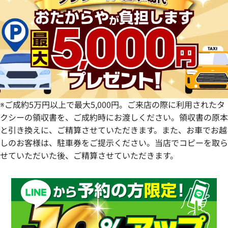
静岡県
奈良県
山口県
長崎県
愛知県
和歌山県
熊本県
大分県
宮崎県
鹿児島県
※ご成約5万円以上で最大5,000円。ご来店の際に利用されたタ
クシーの領収書を、ご成約時にお渡しください。領収書の原本
と引き換えに、ご精算させていただきます。また、お車でお越
しのお客様は、駐車券をご提示ください。当店でコピーを取ら
せていただいた後、ご精算させていただきます。