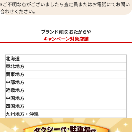
※ご不明な点がございましたら査定員またはお電話にてお問い
合わせください。
ブランド買取 おたからや
キャンペーン対象店舗
北海道
東北地方
青森県
関東地方
岩手県
東京都
中部地方
宮城県
神奈川県
新潟県
近畿地方
秋田県
埼玉県
富山県
三重県
中国地方
山形県
千葉県
石川県
滋賀県
鳥取県
四国地方
福島県
茨城県
山梨県
京都府
島根県
徳島県
九州地方・沖縄
栃木県
長野県
大阪府
岡山県
香川県
福岡県
群馬県
岐阜県
兵庫県
広島県
愛媛県
佐賀県