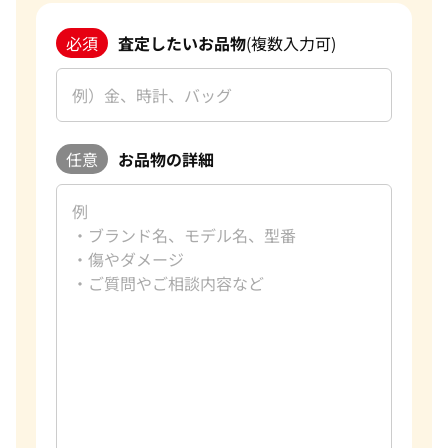
必須
査定したいお品物
(複数入力可)
任意
お品物の詳細