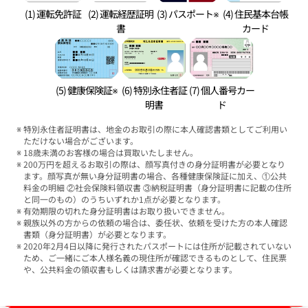
(1) 運転免許証
(2) 運転経歴証明
(3) パスポート※
(4) 住民基本台帳
書
カード
(5) 健康保険証※
(6) 特別永住者証
(7) 個人番号カー
明書
ド
特別永住者証明書は、地金のお取引の際に本人確認書類としてご利用い
ただけない場合がございます。
18歳未満のお客様の場合は買取いたしません。
200万円を超えるお取引の際は、顔写真付きの身分証明書が必要となり
ます。顔写真が無い身分証明書の場合、各種健康保険証に加え、①公共
料金の明細 ②社会保険料領収書 ③納税証明書（身分証明書に記載の住所
と同一のもの）のうちいずれか1点が必要となります。
有効期限の切れた身分証明書はお取り扱いできません。
親族以外の方からの依頼の場合は、委任状、依頼を受けた方の本人確認
書類（身分証明書）が必要となります。
2020年2月4日以降に発行されたパスポートには住所が記載されていない
ため、ご一緒にご本人様名義の現住所が確認できるものとして、住民票
や、公共料金の領収書もしくは請求書が必要となります。
ブランド品買取強化中！売るなら今！