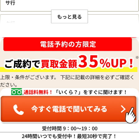
サ行
もっと見る
タ行
ブランド品買取強化中！売るなら今！
ナ行
ハ行
上限・条件がございます。 下記に記載の詳細を必ずご確認く
ださい。
マ行
通話料無料！
「いくら？」をすぐに聞けます！
ヤ行
ラ行
受付時間 9：00〜19：00
24時間いつでも受付中！最短30秒で完了！