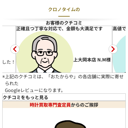
クロノタイムの
お客様のクチコミ
高値で買い取っていただきました！
大
イ
時
★
#
M様
イセザキモール1丁目店 M様
本
※
上記のクチコミは、「おたからや」の各店舗に実際に寄せ
られた
Googleレビューになります。
時計 ご売却
クチコミをもっと見る
★★★★★
5
時計買取専門査定員
からのご挨拶
#時計
ス、
チューダーの時計を高値で買い取っていただきました！
続きを読む