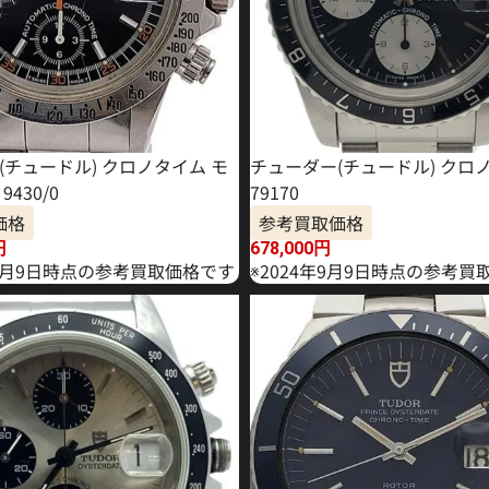
(チュードル) クロノタイム モ
チューダー(チュードル) クロ
430/0
79170
価格
参考買取価格
円
678,000
円
10月9日時点の参考買取価格です
※2024年9月9日時点の参考買