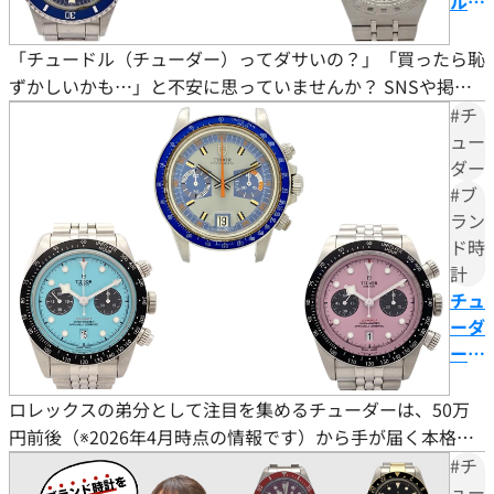
ルは
ダサ
い？
「チュードル（チューダー）ってダサいの？」「買ったら恥
評判
ずかしいかも…」と不安に思っていませんか？ SNSや掲示
の真
板では「ロレックスの廉価版」「デザインが古い」といった
#チ
相と
声も見られますが、その評判だけで購入を諦めてしまうのは
ュー
リセ
ダー
もったいないことです。 チュードル（チューダー）は、ロ
ール
#ブ
レックス創業者ハンス・ウイルスドルフが「信頼できる時計
バリ
ラン
を手の届く価格で提供する」というビジョンのもとに生まれ
ュー
ド時
たブラン
や人
計
気モ
チュ
デル
ーダ
を徹
ーの
底解
リセ
説
ール
ロレックスの弟分として注目を集めるチューダーは、50万
バリ
円前後（※2026年4月時点の情報です）から手が届く本格ス
ュー
イス時計です。ただ、購入後のリセールバリューはモデルに
#チ
はど
よって大きく異なります。 ブラックベイ54やペラゴス39の
ュー