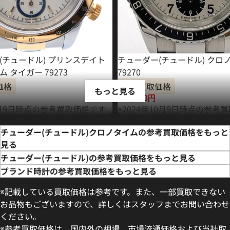
(チュードル) プリンスデイト
チューダー(チュードル) クロ
 タイガー 79273
79270
価格
参考買取価格
もっと見る
406,000
円
年4月9日時点の参考買取価格です
※2024年10月9日時点の参考
チューダー(チュードル)クロノタイムの参考買取価格をもっと
見る
チューダー(チュードル)の参考買取価格をもっと見る
ブランド時計の参考買取価格をもっと見る
※記載している買取価格は参考です。また、一部買取できない
お品物もございますので、詳しくはスタッフまでお問い合わせ
ください。
※参考買取価格は、国内外の相場、市場流通価格および当社取