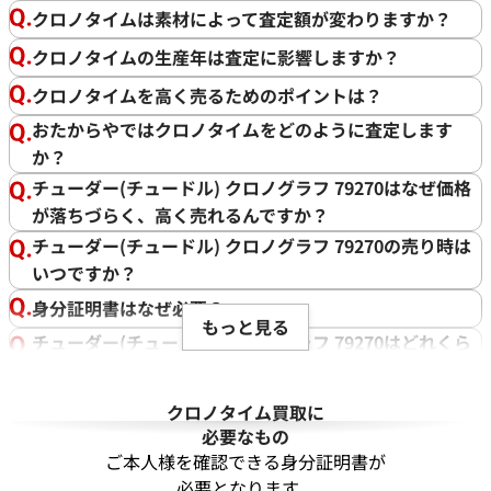
クロノタイムは素材によって査定額が変わりますか？
クロノタイムの生産年は査定に影響しますか？
クロノタイムを高く売るためのポイントは？
おたからやではクロノタイムをどのように査定します
か？
チューダー(チュードル) クロノグラフ 79270はなぜ価格
が落ちづらく、高く売れるんですか？
チューダー(チュードル) クロノグラフ 79270の売り時は
いつですか？
身分証明書はなぜ必要？
もっと見る
チューダー(チュードル) クロノグラフ 79270はどれくら
い高く売れるんですか？
ベルトがボロボロな時計でも買取可能？
クロノタイム買取に
必要なもの
かなり古い時計でも買取してもらえますか？
ご本人様を確認できる身分証明書が
ガラス面が割れた時計でも買い取ってもらえる？
必要となります。