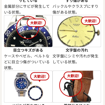
サビている
すり傷がある
金属部分にサビが発生して
バックルやクラスプにすり
いる状態。
傷がある状態。
目立つキズがある
文字盤の汚れ
ケースやベゼル、ベルトな
文字盤にシミや汚れが発生
どに目立つ傷がついている
している状態。
状態。