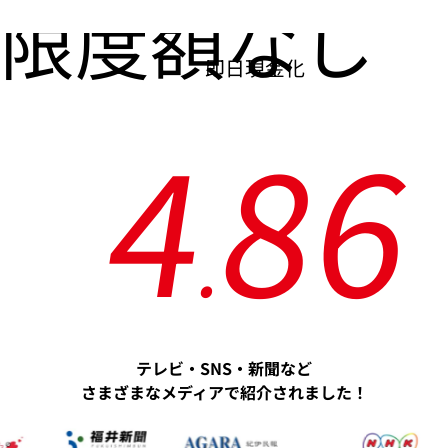
限度額なし
即日現金化
4
8
6
.
テレビ・SNS・新聞など
さまざまなメディアで紹介されました！