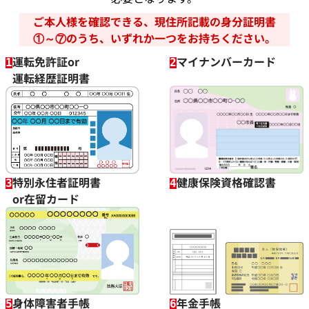
動いてはいるが、かなり年数のたった時計でも大丈夫？
ご本人様を確認できる、現住所記載の身分証明書
①～⑦のうち、いずれか一つをお持ちください。
付属品がなくても買取可能？
運転免許証or
マイナンバーカード
1
2
動かなくなった時計でも買い取ってもらえる？
運転経歴証明書
特別永住者証明書
健康保険資格確認書
3
4
or在留カード
身体障害者手帳
年金手帳
5
6