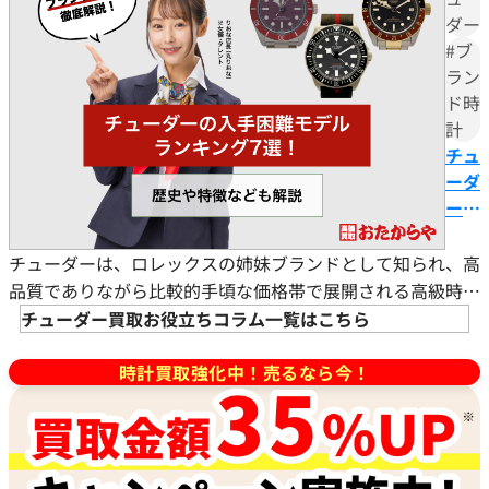
れく
ダー
ように定価の約87％で取引される人気モデルがある一方、
ら
#ブ
シリーズによっては大きく値を下げるケースもあり、モデル
い？
ラン
選びが資産価値を左右します。 本記事では、チューダー現
現行
ド時
行
モデ
計
ル資
チュ
産価
ーダ
値や
ーの
売却
入手
のポ
困難
チューダーは、ロレックスの姉妹ブランドとして知られ、高
イン
モデ
品質でありながら比較的手頃な価格帯で展開される高級時計
トを
ルラ
ブランドです。近年では独自の技術革新とデザイン性で注目
チューダー買取お役立ちコラム一覧はこちら
徹底
ンキ
を集め、多くのモデルが入手困難な状況となっています。
解説
ング
時計買取強化中！売るなら今！
自社製ムーブメントの開発により、単なるロレックスの廉価
7
版というイメージから脱却し、独立したブランドとしての地
選！
位を確立しています。 本記事では、チューダーの歴史や特
歴史
徴を解説す
や特