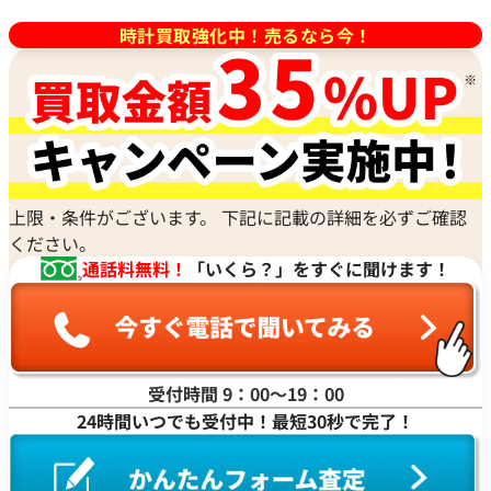
ハミルトン
MIDO
ラ行
アノーニモ
Quinting
シチズン
タイムは、単なる時間を知る道具ではなく、ロレックスの
TUDOR
Harry Winston
ミドー
RALPH LAUREN
時計買取強化中！売るなら今！
Alain Silberstein
クインティング
CHANEL
オイスターケースとねじ込み式リューズ、そしてバルジュー
チューダー(チュードル)
ハリー・ウィンストン
MAURICE LACROIX
ラルフ ローレン
アラン・シルベスタイン
Cuervo y Sobrinos
シャネル
社製の高精度なクロノグラフムーブメントを組み合わせ
Tiffany & Co.
Patek Philippe
モーリス・ラクロア
Richard Mille
Armand Nicolet
クエルボ・イ・ソブリノス
Chopard
た、堅牢さと実用性を象徴する特別な存在です。その価値
ティファニー
パテック フィリップ
リシャール・ミル
アルマン・ニコレ
CVSTOS
ショパール
は、素材の重量や年式、状態だけでなく、デザインの独自
Dior
Panerai
Louis Vuitton
WALTHAM
クストス
CHAUMET
性、特定の型番の希少性、そして市場における高い需要に
ディオール
パネライ
ルイ・ヴィトン
ウォルサム
Chronoswiss
ショーメ
よって決まります。弊社では、お客様のチューダー クロノ
Parmigiani Fleurier
Luminox
HUBLOT
クロノスイス
Jacob & Co.
タイムが持つ唯一無二の価値を深く理解し、日々変動する
パルミジャーニ・フルリエ
上限・条件がございます。 下記に記載の詳細を必ずご確認
ルミノックス
ウブロ
GUCCI
ジェイコブ
市場価格をリアルタイムで確認しながら、どこにも負けな
Piaget
ください。
Ressence
ETERNA
グッチ
Gerald Genta
い高価買取を心がけております。クロノタイムは、カラフル
ピアジェ
通話料無料！
「いくら？」をすぐに聞けます！
レッセンス
エテルナ
Graham
ジェラルド・ジェンタ
なダイヤルや個性的なデザインが特徴で、特に、製造数が
PIERRE KUNZ
ROGER DUBUIS
EDOX
グラハム
Jaeger-LeCoultre
極めて少ない限定生産モデルや、ヴィンテージ市場で需要
ピエール・クンツ
ロジェ・デュブイ
エドックス
Grand Seiko
ジャガー・ルクルト
の高いモデル、そして完璧な状態の品は、一般的な時計と
FRANCK MULLER
ROLEX
EBERHARD
グランドセイコー
Jaquet Droz
は一線を画すプレミア価格で取引されています。お客様にと
フランク ミュラー
ロレックス
エベラール
CORUM
ジャケ・ドロー
って最良の結果をご提供できたことは、私たちにとって何よ
受付時間 9：00〜19：00
BOUCHERON
LONGINES
EBEL
コルム
Girard-Perregaux
りの励みです。今後もお客様からいただいた信頼を裏切らな
24時間いつでも受付中！最短30秒で完了！
ブシュロン
ロンジン
エベル
Concord
ジラール・ペルゴ
いよう、サービスの向上に努め、さらなる高価買取を実現
BREITLING
EPOS
コンコルド
Sinn
できるよう精進してまいります。チューダー クロノタイム
ブライトリング
エポス