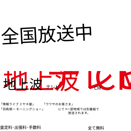
全国放送中
テレ
C
地上波
地上波
テレビ
CM
「情報ライブ ミヤネ屋」
「ウワサのお客さま」
※一部地域では別番組で
「羽鳥慎一 モーニングショー」
にて
放送されます。
査定料･出張料･手数料
全て無料