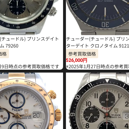
(チュードル) プリンスデイト
チューダー(チュードル) プリ
 79260
ターデイト クロノタイム 9121
価格
参考買取価格
526,000
円
年1月9日時点の参考買取価格です
※2025年1月27日時点の参考