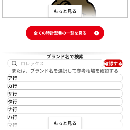
もっと見る
全ての時計型番の一覧を見る
ブランド名で検索
確認する
または、ブランド名を選択して参考相場を確認する
ア行
IKEPOD
カ行
アイクポッド
CASIO
サ行
IWC
カシオ
Saint Laurent
タ行
アイダブリューシー
Cartier
サンローラン
この度は「おたからや」でチューダー クロノタイムの買取
TAG Heuer
ナ行
Azimuth
カルティエ
Shellman
をご利用いただき、誠にありがとうございました。お客様
タグ・ホイヤー
NOMOS Glashütte
ハ行
アジムース
Gaga Milano
シェルマン
が大切にされてきたお品にご満足いただける価格をご提示
Daniel Roth
もっと見る
ノモス グラスヒュッテ
Hamilton
マ行
ANONIMO
ガガミラノ
CITIZEN
できましたこと、大変嬉しく思います。チューダー クロノ
ダニエル・ロート