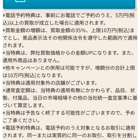
ジン
以外にも、貴金属やブランド品、時計などのご売却をお考
Blancpain
Hermes
STOWA
えの際は、ぜひ「おたからや」をご利用ください。お客様
ブランパン
エルメス
※電話予約特典は、事前にお電話でご予約のうえ、5万円(税
ストーヴァ
の大切なお品物を最良の価格でお取引できるよう、査定員
BVLGARI
OMEGA
込)以上の買取が成立した場合に適用されます。
SEIKO
一同、ご満足いただける買取を提供してまいります。改め
ブルガリ
オメガ
※買取金額の増額は、買取金額の35％、上限10万円(税込)ま
セイコー
て、この度はご利用いただき、誠にありがとうございまし
Breguet
ORIENT
でとし、景品表示法その他関係法令を遵守した範囲内で適用
CENTURY
た。お客様のまたのご利用を心よりお待ち申し上げており
ブレゲ
オリエント
されます。
センチュリー
ます。
BULOVA
ORIS
※当特典は、弊社買取価格からの金額UPになります。また、
ZENITH
おたからやの時計買取査定
ブローバ
オリス
適用外商品はありません。
ゼニス
時計買取専門査定員
Bell & Ross
Audemars Piguet
※他キャンペーンとの併用は可能ですが、増額分の合計上限
趣味
サウナ・温泉
ベル＆ロス
オーデマ ピゲ
は10万円(税込)となります。
好きな言葉
夢なき者に成功なし
BAUME＆MERCIER
Vacheron Constantin
※当特典は適用対象外の店舗がございます。
好きなブランド
ロレックス
ボーム＆メルシエ
ヴァシュロン・コンスタンタン
※通常査定額は、当特典の適用有無にかかわらず、品目、状
過去の買取品例
高級時計全般
BALL Watch
Van Cleef & Arpels
態、付属品、当日の市場相場その他の当社統一査定基準に基
おたからやでは毎日数千点の時計の査定をしております。現
ボール ウォッチ
ヴァンクリーフ＆アーペル
づいて算定します。
在、おたからやは海外にも販路を持っており、世界基準での
Versace
※当特典は予告なく終了する可能性がございますので、予め
査定が可能になっています。現在は円安のため海外に販売す
ヴェルサーチ
ご了承ください。
ることで従来よりも高値でお買取をすることができます。お
Wempe
※電話予約特典は、電話予約のうえ対象となるお取引に適用
客様に満足していただける自信がありますので是非おたか
ヴェンペ
されます。同一または実質的に同一のお取引、取引を分割し
らやをご利用ください。 おたからやでは、動かなくなった