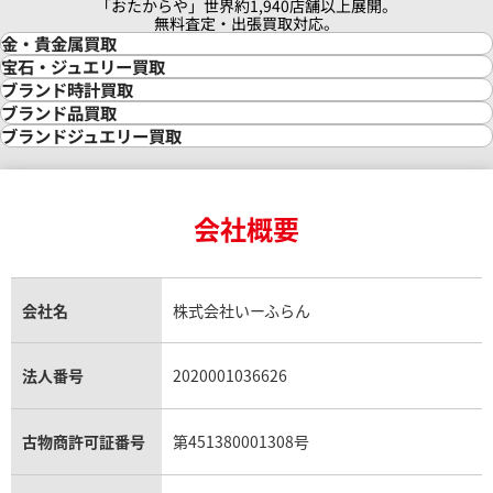
「おたからや」世界約1,940店舗以上展開。
無料査定・出張買取対応。
金・貴金属買取
金買取
宝石・ジュエリー買取
金の相場価格情報
宝石・ジュエリー買取
ブランド時計買取
金の参考買取価格一覧
ダイヤモンド買取
時計買取
ブランド品買取
インゴット買取
ダイヤモンド・宝石の参考価格一覧
ロレックス買取
ブランド買取
ブランドジュエリー買取
インゴットの相場価格情報
リング・結婚指輪買取
ロレックス デイトナ買取
ルイ・ヴィトン買取
カルティエ買取
24金買取
エメラルド買取
ロレックス サブマリーナー買取
ルイ・ヴィトン買取の参考価格一覧
ティファニー買取
24金の相場価格情報
サファイア買取
ロレックス GMTマスター買取
エルメス買取
ブルガリ買取
18金買取
ルビー買取
ロレックス エクスプローラー買取
会社概要
エルメス バーキン買取
ヴァンクリーフ＆アーペル買取
18金の相場価格情報
ヒスイ買取
ロレックス デイトジャスト買取
エルメス ケリー買取
ハリーウィンストン買取
金のアクセサリー買取
オパール買取
ロレックス 買取の参考価格一覧
エルメス買取の参考価格一覧
クロムハーツ買取
金貨買取
トパーズ買取
パテック フィリップ買取
シャネル買取
フレッド買取
貴金属買取
タンザナイト買取
パテック フィリップノーチラス買取
シャネル マトラッセ買取
ショーメ買取
会社名
株式会社いーふらん
プラチナ買取
アメジスト買取
オーデマ ピゲ買取
シャネル買取の参考価格一覧
ショパール買取
銀・シルバー買取
パライバトルマリン買取
オーデマ ピゲ ロイヤルオーク買取
ディオール買取
タサキ買取
パラジウム買取
キャッツアイ買取
ヴァシュロン・コンスタンタン買取
セリーヌ買取
法人番号
2020001036626
ダミアーニ買取
アレキサンドライト買取
A.ランゲ&ゾーネ買取
フェンディ買取
ピアジェ買取
ガーネット買取
ブレゲ買取
グッチ買取
ブシュロン買取
アクアマリン買取
オメガ買取
プラダ買取
古物商許可証番号
第451380001308号
モーブッサン買取
ウブロ買取
ミキモト買取
IWC買取
グラフ買取