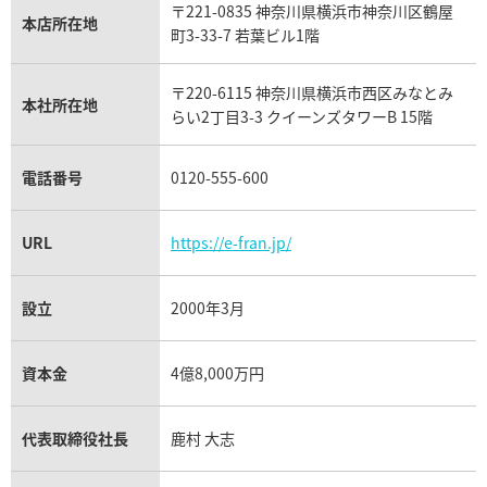
〒221-0835 神奈川県横浜市神奈川区鶴屋
カルティエ買取
本店所在地
フランク ミュラー買取
町3-33-7 若葉ビル1階
リシャール・ミル買取
タグ・ホイヤー買取
〒220-6115 神奈川県横浜市西区みなとみ
パネライ買取
本社所在地
らい2丁目3-3 クイーンズタワーB 15階
チューダー（チュードル）買取
電話番号
0120-555-600
URL
https://e-fran.jp/
設立
2000年3月
資本金
4億8,000万円
代表取締役社長
鹿村 大志