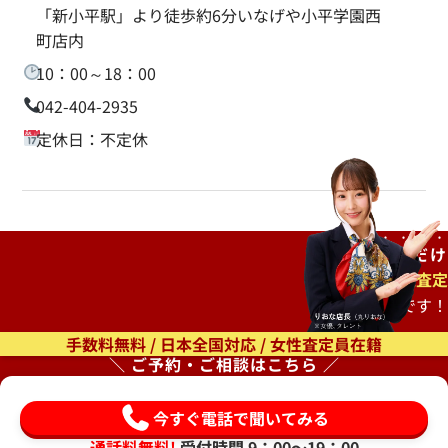
「新小平駅」より徒歩約6分いなげや小平学園西
町店内
10：00～18：00
042-404-2935
定休日：不定休
ご自宅で
待つだけ
出張査定
もオススメです！
手数料無料 / 日本全国対応 / 女性査定員在籍
＼ ご予約・ご相談はこちら ／
今すぐ電話で聞いてみる
通話料無料!
受付時間 9：00〜19：00