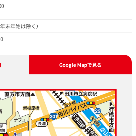
00
（年末年始は除く）
00
図
Google Map
で見る