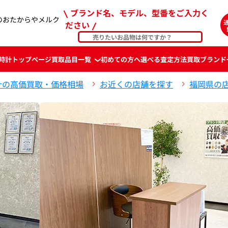
ブランド名、モデル、型番をご入力く
のおたからやメルク
ださい
時計
トップページ
買取品目一覧
初めての方へ
選べる査定方法
買取ブランド
計の高価買取・価格相場
お近くの店舗を探す
福岡県の