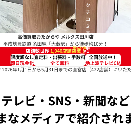
ク
チ
コ
ミ
高
高価買取おたからや
メルクス田川店
評
平成筑豊鉄道 糸田線「大藪駅」から徒歩約10分！
96.2%
価
店舗数世界
1,940店舗突破！
※1
※2
限度額なし
査定料・出張料・手数料
全国放送中！
即日現金化
全て無料
地上波テレビCM
2 2026年1月1日から5月31日までの直営店（422店舗）に
テレビ・SNS・新聞など
まなメディアで紹介され