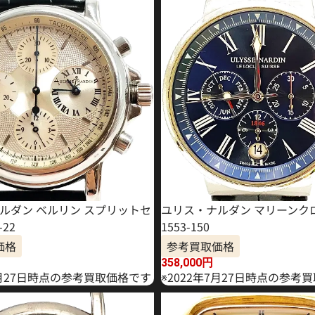
ルダン ベルリン スプリットセ
ユリス・ナルダン マリーンク
-22
1553-150
価格
参考買取価格
358,000
円
8月27日時点の参考買取価格です
※2022年7月27日時点の参考