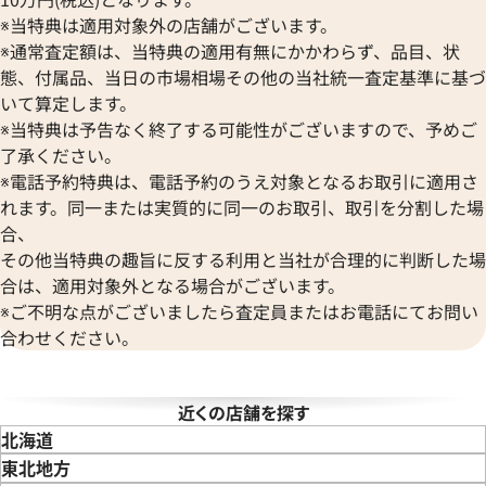
ベル＆ロス
オーデマ ピゲ
※当特典は適用対象外の店舗がございます。
BAUME＆MERCIER
Vacheron Constantin
※通常査定額は、当特典の適用有無にかかわらず、品目、状
ボーム＆メルシエ
ヴァシュロン・コンスタンタン
態、付属品、当日の市場相場その他の当社統一査定基準に基づ
BALL Watch
Van Cleef & Arpels
いて算定します。
ボール ウォッチ
ヴァンクリーフ＆アーペル
※当特典は予告なく終了する可能性がございますので、予めご
Versace
了承ください。
ヴェルサーチ
※電話予約特典は、電話予約のうえ対象となるお取引に適用さ
Wempe
れます。同一または実質的に同一のお取引、取引を分割した場
ヴェンペ
合、
その他当特典の趣旨に反する利用と当社が合理的に判断した場
合は、適用対象外となる場合がございます。
※ご不明な点がございましたら査定員またはお電話にてお問い
合わせください。
近くの店舗を探す
北海道
東北地方