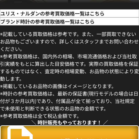
ユリス・ナルダンの参考買取価格一覧はこちら
ブランド時計の参考買取価格一覧はこちら
※記載している買取価格は参考です。また、一部買取できない
お品物もございますので、詳しくはスタッフまでお問い合わせ
ください。
※参考買取価格は、国内外の相場、市場流通価格および当社取
引実績をもとに算出した目安価格です。実際の買取価格を保証
するものではなく、査定時の相場変動、お品物の状態により変
動します。
ルダン マキシ マリーンダイバ
ユリス・ナルダン ニュートン 151
※掲載しているお品物の画像はイメージとなります。
3 SS 自動巻式 ブラック
自動巻式 ホワイト
※時計の参考買取価格は、最新の保証書(現行モデルの場合は日
価格
付が３か月以内)であり、付属品が全て揃っており、当社規定
参考買取価格
で未使用と判断できる状態のお品物の金額です。
10月27日時点の参考買取価格で
257,000
円
※参考買取価格は全て税込金額です。
※2022年9月9日時点の参考買
＼ 時計販売もやっております！ ／