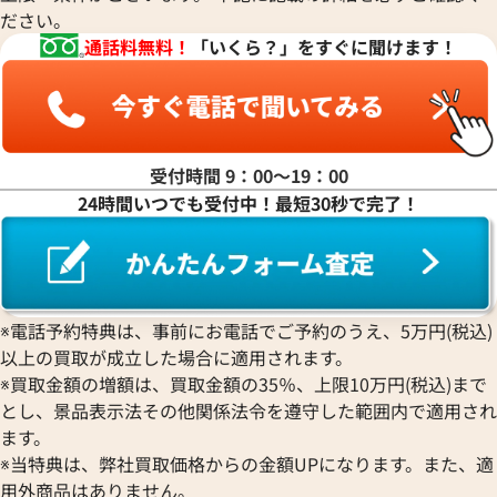
ださい。
通話料無料！
「いくら？」をすぐに聞けます！
受付時間 9：00〜19：00
24時間いつでも受付中！最短30秒で完了！
ダン シリアル不鮮明 K18YG
ユリス・ナルダン サンマルコ 13
ワイト
SS/レザー 自動巻式 ブルー
※電話予約特典は、事前にお電話でご予約のうえ、5万円(税込)
以上の買取が成立した場合に適用されます。
参考買取価格
※買取金額の増額は、買取金額の35％、上限10万円(税込)まで
価格
167,000
円
※2021年11月26日時点の参
とし、景品表示法その他関係法令を遵守した範囲内で適用され
2月27日時点の参考買取価格です
す
ます。
※当特典は、弊社買取価格からの金額UPになります。また、適
用外商品はありません。