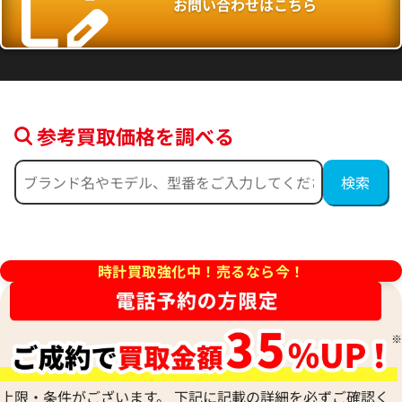
お問い合わせはこちら
参考買取価格を調べる
ルダン サンマルコビッグデイ
ユリス・ナルダン サンマルコGMT
BD SS
88 2704 SS 自動巻式 ブラック
時計買取強化中！売るなら今！
参考買取価格
価格
205,000
円
※2021年11月26日時点の参
6月27日時点の参考買取価格です
す
上限・条件がございます。 下記に記載の詳細を必ずご確認く