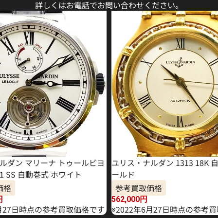
詳しくはお電話でお問い合わせください。
ルダン マリーナ トゥールビヨ
ユリス・ナルダン 1313 18K 
181 SS 自動巻式 ホワイト
ールド
価格
参考買取価格
円
562,000
円
4月27日時点の参考買取価格です
※2022年6月27日時点の参考