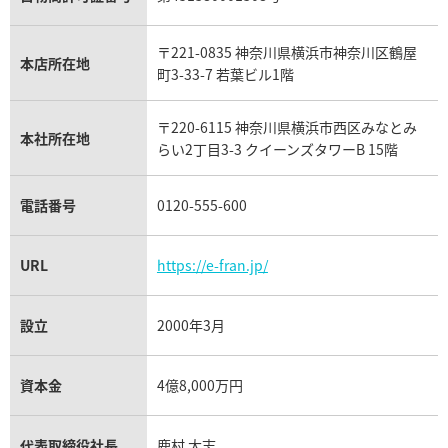
ウブロ買取
ミキモト買取
IWC買取
グラフ買取
〒221-0835 神奈川県横浜市神奈川区鶴屋
カルティエ買取
本店所在地
フランク ミュラー買取
町3-33-7 若葉ビル1階
リシャール・ミル買取
タグ・ホイヤー買取
〒220-6115 神奈川県横浜市西区みなとみ
パネライ買取
本社所在地
らい2丁目3-3 クイーンズタワーB 15階
チューダー（チュードル）買取
電話番号
0120-555-600
URL
https://e-fran.jp/
設立
2000年3月
資本金
4億8,000万円
代表取締役社長
鹿村 大志