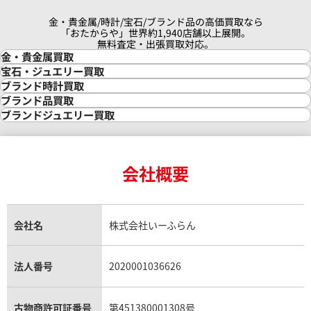
金・貴金属/時計/宝石/ブランド品の高価買取なら
「おたからや」世界約1,940店舗以上展開。
無料査定・出張買取対応。
金・貴金属買取
金買取
宝石・ジュエリー買取
金の相場価格情報
宝石・ジュエリー買取
ブランド時計買取
金の参考買取価格一覧
ダイヤモンド買取
時計買取
ブランド品買取
インゴット買取
ダイヤモンド・宝石の参考価格一覧
ロレックス買取
ブランド買取
ブランドジュエリー買取
インゴットの相場価格情報
リング・結婚指輪買取
ロレックス デイトナ買取
ルイ・ヴィトン買取
カルティエ買取
24金買取
エメラルド買取
ロレックス サブマリーナー買取
ルイ・ヴィトン買取の参考価格一覧
ティファニー買取
24金の相場価格情報
サファイア買取
ロレックス GMTマスター買取
エルメス買取
ブルガリ買取
18金買取
ルビー買取
ロレックス エクスプローラー買取
会社概要
エルメス バーキン買取
ヴァンクリーフ＆アーペル買取
18金の相場価格情報
ヒスイ買取
ロレックス デイトジャスト買取
エルメス ケリー買取
ハリーウィンストン買取
金のアクセサリー買取
オパール買取
ロレックス 買取の参考価格一覧
エルメス買取の参考価格一覧
クロムハーツ買取
金貨買取
トパーズ買取
パテック フィリップ買取
シャネル買取
フレッド買取
貴金属買取
タンザナイト買取
パテック フィリップノーチラス買取
シャネル マトラッセ買取
ショーメ買取
会社名
株式会社いーふらん
プラチナ買取
アメジスト買取
オーデマ ピゲ買取
シャネル買取の参考価格一覧
ショパール買取
銀・シルバー買取
パライバトルマリン買取
オーデマ ピゲ ロイヤルオーク買取
ディオール買取
タサキ買取
パラジウム買取
キャッツアイ買取
ヴァシュロン・コンスタンタン買取
セリーヌ買取
法人番号
2020001036626
ダミアーニ買取
アレキサンドライト買取
A.ランゲ&ゾーネ買取
フェンディ買取
ピアジェ買取
ガーネット買取
ブレゲ買取
グッチ買取
ブシュロン買取
アクアマリン買取
オメガ買取
プラダ買取
古物商許可証番号
第451380001308号
モーブッサン買取