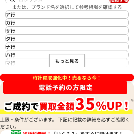
または、ブランド名を選択して参考相場を確認する
ア行
IKEPOD
カ行
アイクポッド
CASIO
サ行
IWC
カシオ
Saint Laurent
タ行
アイダブリューシー
Cartier
サンローラン
TAG Heuer
ナ行
Azimuth
カルティエ
Shellman
タグ・ホイヤー
NOMOS Glashütte
ハ行
アジムース
Gaga Milano
シェルマン
Daniel Roth
もっと見る
ノモス グラスヒュッテ
Hamilton
マ行
ANONIMO
ガガミラノ
CITIZEN
ダニエル・ロート
ハミルトン
MIDO
ラ行
アノーニモ
Quinting
シチズン
TUDOR
Harry Winston
ミドー
時計買取強化中！売るなら今！
RALPH LAUREN
Alain Silberstein
クインティング
CHANEL
チューダー(チュードル)
ハリー・ウィンストン
MAURICE LACROIX
ラルフ ローレン
アラン・シルベスタイン
Cuervo y Sobrinos
シャネル
Tiffany & Co.
Patek Philippe
モーリス・ラクロア
Richard Mille
Armand Nicolet
クエルボ・イ・ソブリノス
Chopard
ティファニー
パテック フィリップ
リシャール・ミル
アルマン・ニコレ
CVSTOS
ショパール
Dior
Panerai
Louis Vuitton
WALTHAM
クストス
CHAUMET
ディオール
パネライ
ルイ・ヴィトン
ウォルサム
Chronoswiss
ショーメ
Parmigiani Fleurier
上限・条件がございます。 下記に記載の詳細を必ずご確認く
Luminox
HUBLOT
クロノスイス
Jacob & Co.
ださい。
パルミジャーニ・フルリエ
ルミノックス
ウブロ
GUCCI
ジェイコブ
Piaget
通話料無料！
「いくら？」をすぐに聞けます！