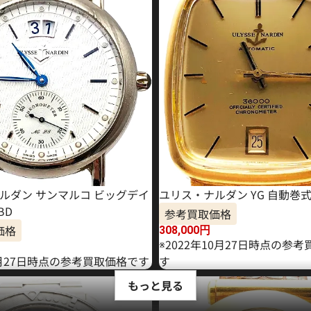
ルダン サンマルコ ビッグデイ
ユリス・ナルダン YG 自動巻
BD
参考買取価格
価格
308,000
円
※2022年10月27日時点の参
5月27日時点の参考買取価格です
す
もっと見る