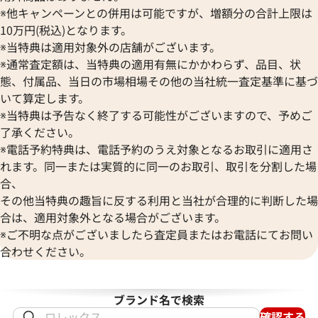
※他キャンペーンとの併用は可能ですが、増額分の合計上限は
10万円(税込)となります。
※当特典は適用対象外の店舗がございます。
※通常査定額は、当特典の適用有無にかかわらず、品目、状
態、付属品、当日の市場相場その他の当社統一査定基準に基づ
いて算定します。
※当特典は予告なく終了する可能性がございますので、予めご
了承ください。
※電話予約特典は、電話予約のうえ対象となるお取引に適用さ
れます。同一または実質的に同一のお取引、取引を分割した場
合、
ダン 10932 1 SS 自動巻式
その他当特典の趣旨に反する利用と当社が合理的に判断した場
合は、適用対象外となる場合がございます。
※ご不明な点がございましたら査定員またはお電話にてお問い
価格
合わせください。
1月27日時点の参考買取価格です
ブランド名で検索
確認する