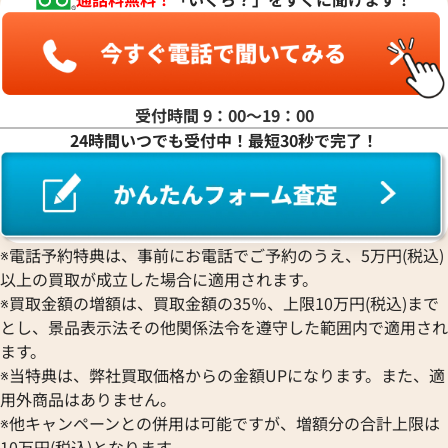
Ressence
ETERNA
グッチ
Gerald Genta
ピアジェ
レッセンス
エテルナ
Graham
ジェラルド・ジェンタ
PIERRE KUNZ
ROGER DUBUIS
EDOX
グラハム
Jaeger-LeCoultre
ピエール・クンツ
ロジェ・デュブイ
エドックス
Grand Seiko
ジャガー・ルクルト
FRANCK MULLER
ROLEX
EBERHARD
グランドセイコー
Jaquet Droz
受付時間 9：00〜19：00
フランク ミュラー
ロレックス
エベラール
CORUM
ジャケ・ドロー
24時間いつでも受付中！最短30秒で完了！
BOUCHERON
LONGINES
EBEL
コルム
Girard-Perregaux
ブシュロン
ロンジン
エベル
Concord
ジラール・ペルゴ
BREITLING
EPOS
コンコルド
Sinn
ブライトリング
エポス
ジン
Blancpain
Hermes
STOWA
※電話予約特典は、事前にお電話でご予約のうえ、5万円(税込)
ブランパン
エルメス
ストーヴァ
以上の買取が成立した場合に適用されます。
BVLGARI
OMEGA
SEIKO
※買取金額の増額は、買取金額の35％、上限10万円(税込)まで
ブルガリ
オメガ
セイコー
とし、景品表示法その他関係法令を遵守した範囲内で適用され
Breguet
ORIENT
CENTURY
ます。
ブレゲ
オリエント
センチュリー
※当特典は、弊社買取価格からの金額UPになります。また、適
BULOVA
ORIS
ZENITH
用外商品はありません。
ブローバ
オリス
ゼニス
※他キャンペーンとの併用は可能ですが、増額分の合計上限は
Bell & Ross
Audemars Piguet
10万円(税込)となります。