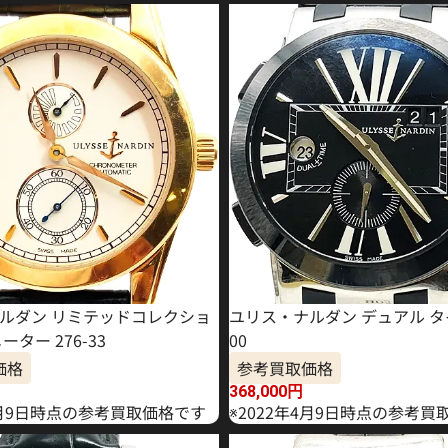
ルダン リミテッドコレクショ
ユリス・ナルダン デュアル タイ
ーター 276-33
00
価格
参考買取価格
368,000
円
年7月9日時点の参考買取価格です
※2022年4月9日時点の参考買