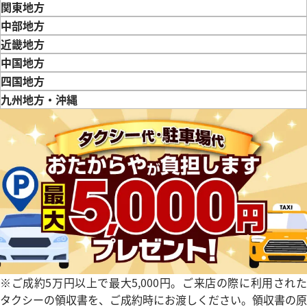
青森県
岩手県
宮城県
秋田県
山形県
福島県
関東地方
東京都
神奈川県
埼玉県
千葉県
茨城県
栃木県
群馬県
中部地方
新潟県
富山県
石川県
山梨県
長野県
岐阜県
静岡県
愛知県
近畿地方
三重県
滋賀県
京都府
大阪府
兵庫県
奈良県
和歌山県
中国地方
鳥取県
島根県
岡山県
広島県
山口県
四国地方
徳島県
香川県
愛媛県
九州地方・沖縄
福岡県
佐賀県
長崎県
熊本県
大分県
宮崎県
鹿児島県
※ご成約5万円以上で最大5,000円。ご来店の際に利用された
タクシーの領収書を、ご成約時にお渡しください。領収書の原